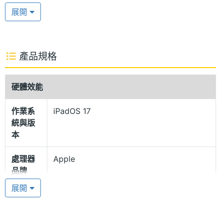
擁有 600nits 螢幕亮度，具備廣色域 (P3)，支援原彩
展開
顯示技術，提供更舒適的視覺表現；機身採用 100%
再生鋁金屬，頂部按鍵與 Touch ID 合而為一。續航方
面，內建 36.59 瓦特小時可充電鋰聚合物電池，擁有
產品規格
長達 9 小時的影片續航力，提供 USB-C 連接埠，支
援 DisplayPort、USB 3，傳輸速度最高可達
硬體效能
10Gb/s。
作業系
iPadOS 17
統與版
Apple M2 晶片
本
Apple iPad Air 13 (2024) 5G 512GB 運行 iPadOS 17
處理器
Apple
作業系統，搭載 Apple M2 晶片，具備 8 核心 CPU +
品牌
10 核心 GPU 組合成的 16 核心神經網路引擎，除了效
展開
能表現躍升全新境界，同時擁有出色的續航表現。內
處理器
M2
型號
建 8GB RAM + 512GB ROM，支援 5G 上網（eSIM