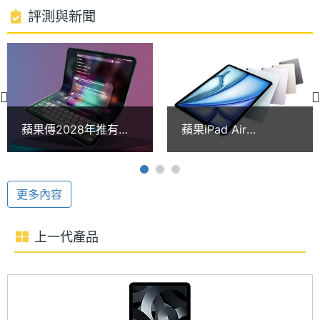
服務）、Wi-Fi 6E、藍牙 5.3 功能；還可搭配第二代
處理器
8
評測與新聞
Apple Pencil、Apple Pencil Pro 及巧控鍵盤使用，提
核心數
升繪圖、筆記的便利性。
RAM記
8 GB
憶體
橫向超廣角前置相機
ROM儲
512 GB
Apple iPad Air 13 (2024) 5G 512GB 改用橫向設計的
蘋果傳2028年推有摺
蘋果iPad Air
存空間
1,200 萬畫素前置相機，擁有超廣角攝影能力，具備
疊螢幕的iPad 未來5年
13(2024)現在買可以
平板新品預測曝光
省多少錢？通路最低價
F2.4 光圈，支援人物居中、智慧型 HDR 4、1080p
電池容
36.59 Wh
格一次看(2024.10)
量
電影級視訊穩定功能。後置 1,200 萬畫素主鏡頭，支
更多內容
援最高 5 倍數位變焦，採用 Focus Pixels 的自動對焦
顯示螢幕
技術，擁有最高 4K 60fps 錄影能力。
上一代產品
主螢幕
13 inch
尺寸
主螢幕
2732x2048 pixels