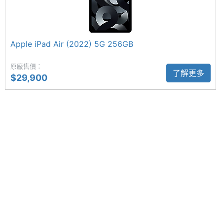
解析度
Apple iPad Air 13 (2024) 5G 512GB 功能特色
◎ 採用 iPadOS 17 作業系統
主螢幕
500 nits
最大亮
Apple iPad Air (2022) 5G 256GB
◎ 13 吋 2,732 x 2,048pixels 解析度 Liquid Retina
度
顯示器
原廠售價：
了解更多
◎ 內建 Apple M2 晶片
主螢幕
IPS
$29,900
材質
◎ 8GB RAM + 512GB ROM
◎ 前置 1,200 萬畫素鏡頭
主螢幕
Yes
◎ 後置 1,200 萬畫素鏡頭
觸控
◎ 5G 上網（eSIM 服務）、Wi-Fi 6E、藍牙 5.3
◎ Touch ID 指紋辨識
◎ 採用 USB Type-C 連接埠 (USB 3；速度最高可達
10Gb/s)
相機規格
◎ 支援第二代 Apple Pencil、Apple Pencil Pro、巧
控鍵盤