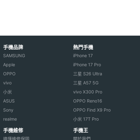
主相機
1200 萬畫素
畫素
※本文為 SOGI 手機王版權所有，未經授權不得轉載使用※
主相機
CMOS
感光元
件
手機品牌
熱門手機
主相機
1.8
SAMSUNG
iPhone 17
光圈F
Apple
iPhone 17 Pro
OPPO
三星 S26 Ultra
主相機
Yes
vivo
三星 A57 5G
LED補
小米
vivo X300 Pro
光燈
ASUS
OPPO Reno16
主相機
Yes
Sony
OPPO Find X9 Pro
自動對
realme
小米 17T Pro
焦
手機維修
手機王
主相機
Yes
搞懂維修保固
關於我們