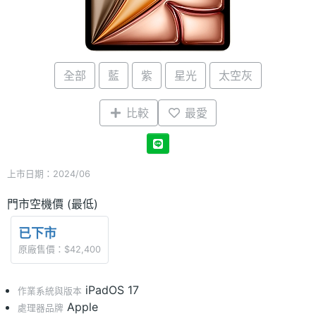
全部
藍
紫
星光
太空灰
比較
最愛
上市日期：2024/06
門市空機價 (最低)
已下市
原廠售價：$42,400
iPadOS 17
作業系統與版本
Apple
處理器品牌