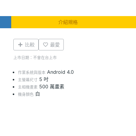
介紹規格
比較
最愛
上市日期：不會在台上市
Android 4.0
作業系統與版本
5 吋
主螢幕尺寸
500 萬畫素
主相機畫素
白
機身顏色