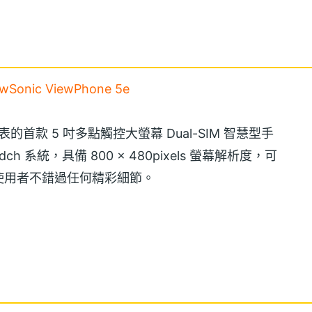
onic ViewPhone 5e
WC 發表的首款 5 吋多點觸控大螢幕 Dual-SIM 智慧型手
dwidch 系統，具備 800 × 480pixels 螢幕解析度，可
使用者不錯過任何精彩細節。
是一支 Dual-SIM 智慧型手機，更是一支擁有強大商務功能的
體，讓使用者隨時打造專屬行動辦公室，讓工作與生