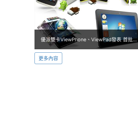
料。
主相機畫素
500 萬畫素
主相機感光元件
CMOS
※本文為 SOGI 手機王版權所有，未經授權不得轉載使
機體規格
優派雙卡ViewPhone、ViewPad發表 首批
ICS產品出爐！
傳輸埠
A2DP, USB, 藍牙
更多內容
機身顏色
白
裝置分類
雙卡雙待機
操作介面
直式 / 橫式螢幕切換, 
機身設計
3.5 mm 耳機孔, 直立式
連接與應用