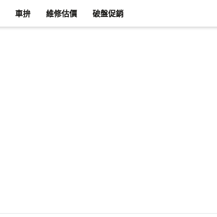
車拚
維修估價
破盤促銷