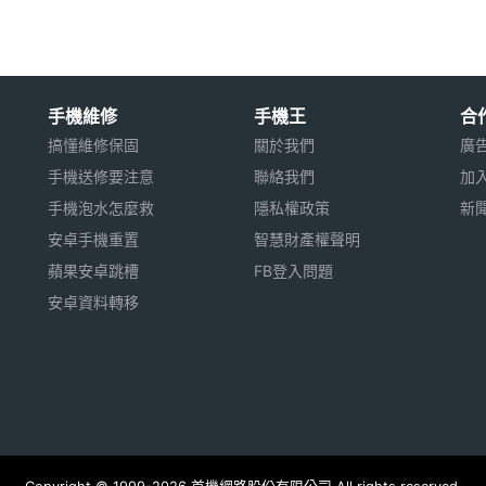
計算機, 錄音, 鬧鈴
手機維修
手機王
合
搞懂維修保固
關於我們
廣
CDMA, EDGE, GPRS, Wi-Fi / WLAN
手機送修要注意
聯絡我們
加
手機泡水怎麼救
隱私權政策
新
GSM850, GSM900, HSDPA, WCDMA
安卓手機重置
智慧財產權聲明
蘋果安卓跳槽
FB登入問題
安卓資料轉移