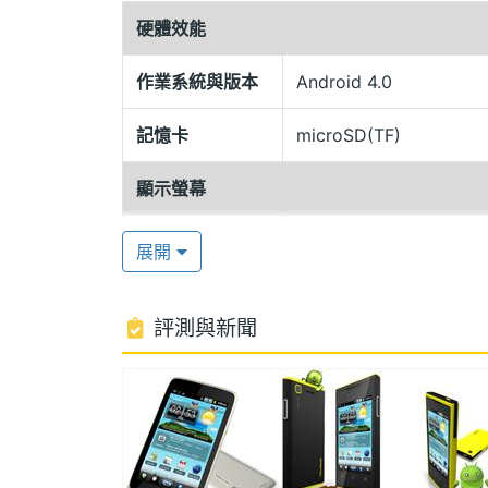
硬體效能
作業系統與版本
Android 4.0
記憶卡
microSD(TF)
ViewSonic ViewPhone 5e 功能特色
顯示螢幕
◎ 雙卡雙待智慧型手機
◎ 5 吋多點觸控螢幕、800 × 480pixel
主螢幕尺寸
5 吋
展開
◎ 採用 Android 4.0 Ice Cream Sandw
主螢幕解析度
800*480 pixels
◎ 內建 ViewScene 3D 操作介面
評測與新聞
◎ 500 萬畫素相機鏡頭
◎ 可透過 microSD 記憶卡擴充
相機規格
ViewSonic ViewPhone 5e 