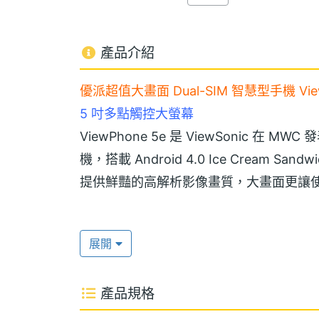
產品介紹
優派超值大畫面 Dual-SIM 智慧型手機 ViewS
5 吋多點觸控大螢幕
ViewPhone 5e 是 ViewSonic 在 M
機，搭載 Android 4.0 Ice Cream San
提供鮮豔的高解析影像畫質，大畫面更讓
擁有強大商務功能
展開
ViewSonic ViewPhone 5e 不只
專業行動通訊設備，內建多元多工應用軟
產品規格
活更便利、更智慧且更有效率。