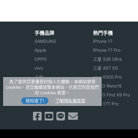
實用工具
世界時鐘, 日曆, 行事曆, 
進階功能
A-GPS, GPS(衛星導航)
手機品牌
熱門手機
通訊與網路
SAMSUNG
iPhone 17
上網方式
3.5G / HSDPA, 3G / W
Apple
iPhone 17 Pro
OPPO
三星 S26 Ultra
頻率系統
GSM1800, GSM1900, 
vivo
三星 A57 5G
小米
vivo X300 Pro
為了提供您更優質的個人化體驗，本網站使用
ASUS
OPPO Reno16
cookies，若您繼續瀏覽本網站，代表您同意我們
的 cookies 政策。
Sony
OPPO Find X9 Pro
我知道了!
了解隱私權政策
realme
小米 17T Pro