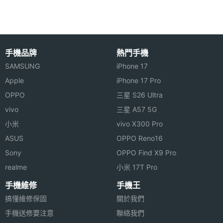
像輸出、microSD 可擴充至 32GB，亦可透過 USB 連
接周邊裝置，讓使用更便利性與擴充性，生活娛樂更
機體規格
操之在我。
機身顏
黑
手機品牌
熱門手機
色
SAMSUNG
iPhone 17
機身設
直立式
Apple
iPhone 17 Pro
計
OPPO
三星 S26 Ultra
vivo
三星 A57 5G
操作介
直式 / 橫式螢幕切換, 觸控螢幕
ViewSonic ViewPad E70 功能特色
小米
vivo X300 Pro
面
◎ 7 吋電容式觸控螢幕、800 x 480pixels 螢幕解析
ASUS
OPPO Reno16
度
通訊與網路
Sony
OPPO Find X9 Pro
◎ 採用 Android 4.0 作業系統、內建 1GHz 單核心處
realme
小米 17T Pro
上網方
Wi-Fi / WLAN
理器
手機維修
手機王
式
◎ 支援 Wi-Fi 網路連線 / USB 連接 / HDMI 影像輸出
搞懂維修保固
關於我們
手機送修要注意
聯絡我們
◎ 內建 4GB 內存記憶體