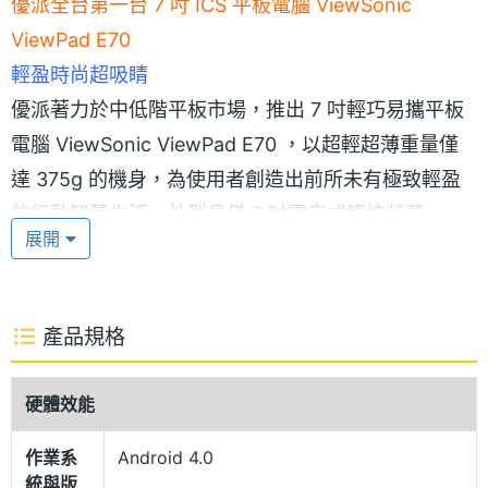
優派全台第一台 7 吋 ICS 平板電腦 ViewSonic
ViewPad E70
輕盈時尚超吸睛
優派著力於中低階平板市場，推出 7 吋輕巧易攜平板
電腦 ViewSonic ViewPad E70 ，以超輕超薄重量僅
達 375g 的機身，為使用者創造出前所未有極致輕盈
的行動智慧生活。外型具備 7 吋電容式觸控螢幕、
展開
800 x 480pixels 螢幕解析度，讓您在精巧行動也能視
野遼闊，無論是相片編輯、網頁瀏覽或遊戲娛樂，都
能以最為直覺方式點選完成。
產品規格
Android 4.0 Ice Cream Sandwich 作業系統
硬體效能
ViewSonic ViewPad E70 採用 Android 4.0 Ice
作業系
Android 4.0
Cream Sandwich 作業系統，搭載 1GHz 單核心處理
統與版