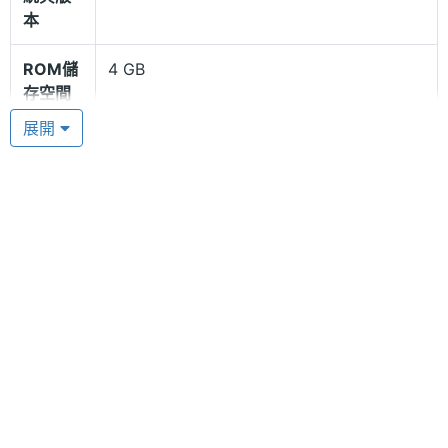
器，不但提供了全面流暢與優化的畫面顯示及觸控效
本
能，更能以穩定快速的運作效能讓 ViewSonic
ROM儲
4 GB
ViewPad E70 在長期間的運作下，依舊保有卓越的性
存空間
能表現。而且 ViewSonic ViewPad E70 不僅可整合
展開
記憶卡
microSD(TF)
FaceBook、Twitter、Google+ 社群網站， RSS 與
E-mail、及 BriefMe 社群軟體，更新增記事本、月
顯示螢幕
曆、RSS、我的最愛等頁面。
主螢幕
7 吋
尺寸
全方位多媒體影音娛樂
主螢幕
800*480 pixels
ViewSonic ViewPad E70 機身配置 30 萬畫素前置鏡
解析度
頭，支援 Wi-Fi 無線功能，不但可隨時進行視訊通
話，還可確保無時無刻資料存取，不漏接任何重要信
件與訊息。同時具備 HDMI 可支援 1080P Full HD 影