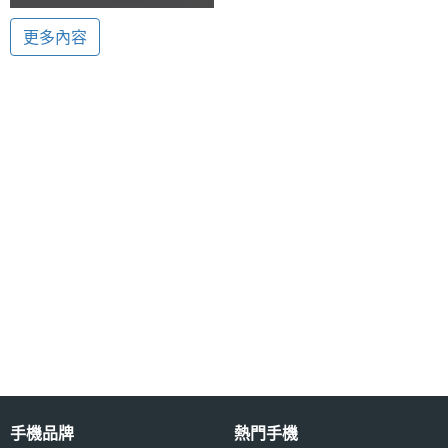
Wi-Fi 及 3.5G 無線上網，亦滿足享受所有個人行動上
網、社群通訊以及行動辦公的需求，同時搭載獨家
主螢幕
10.1 吋
更多內容
尺寸
Instant Switch 設計，不需重新開機就可快速切換至
Android 2.2 作業系統的便捷機制，亦能使用 Android
主螢幕
1024*600 pixels
Market 軟體市集超過 20 萬種的應用程式及遊戲軟
解析度
體。透過可自訂介面與桌上風格功能、高度自由的智
慧平台設計，更讓使用者隨時想用最熟悉喜愛的社
交、商務及娛樂軟體資源，全面激發更加新奇有趣的
行動應用體驗。
相機規格
完美的傳輸設備
主相機
CMOS
除此之外，ViewSonic ViewPad 10Pro 更可完美整合
感光元
件
周邊設備。支援 HDMI 輸出，可直接接上大螢幕欣賞
喜愛的 1080P Full HD 高畫質影片、透過無線網路傳
前相機
130 萬畫素
手機品牌
熱門手機