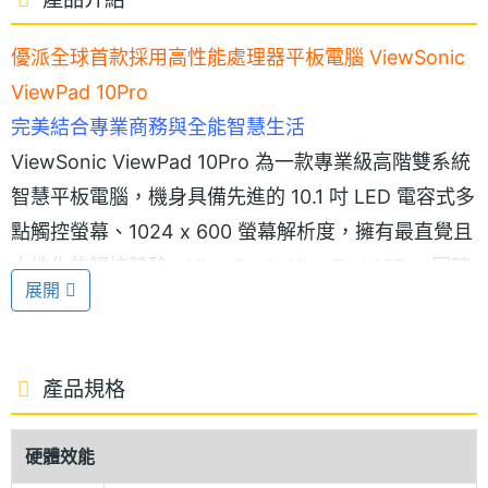
優派全球首款採用高性能處理器平板電腦 ViewSonic
ViewPad 10Pro
完美結合專業商務與全能智慧生活
ViewSonic ViewPad 10Pro 為一款專業級高階雙系統
智慧平板電腦，機身具備先進的 10.1 吋 LED 電容式多
點觸控螢幕、1024 x 600 螢幕解析度，擁有最直覺且
人性化的觸控體驗。ViewSonic ViewPad 10Pro 同時
展開
也是全球第一台搭載最新 Intel Oak Trail Atom Z670
1.5GHz 處理器的智慧平板，能提供更卓越的工作效能
與時間更長、更優化的電池續航力。且內建結合 2GB
產品規格
RAM 記憶體，加入防震、效能好、速度快、溫度低與
更省電儲存優勢的 32GB SSD 固態硬碟，以及支援讀
硬體效能
取最高 32GB microSD 記憶卡槽，進一步擴展了使用