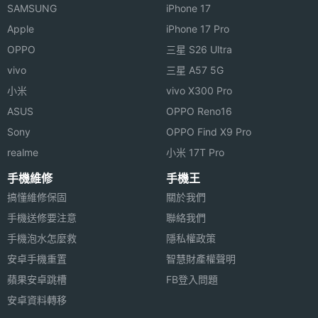
輸，使用 ViewSonic WPG360 高速無線影像傳輸分
畫素
SAMSUNG
iPhone 17
享器可隨時隨地輕鬆呈現完美簡報，內建 USB 接上
Apple
iPhone 17 Pro
連接與應用
ViewSonic VDD100 及 VDD200 外接光碟機，隨時隨
OPPO
三星 S26 Ultra
地方便讀取大量資料及影像，獨家 Docking 基座配置
vivo
三星 A57 5G
藍牙版
V2.1
本
小米
vivo X300 Pro
內建 RJ-45、3 組 USB2.0、麥克風以及喇叭輸出完
ASUS
OPPO Reno16
美整合所有影音設備。ViewSonic ViewPad 10Pro 讓
實用工
日曆, 鬧鈴
Sony
OPPO Find X9 Pro
使用者同時兼具商務與家用所有功能，滿足工作與生
具
realme
小米 17T Pro
活上的使用需求。
進階功
GPS(衛星導航)
手機維修
手機王
能
搞懂維修保固
關於我們
手機送修要注意
聯絡我們
機體規格
手機泡水怎麼救
隱私權政策
安卓手機重置
智慧財產權聲明
機身長
263 mm(公厘)
度
蘋果安卓跳槽
FB登入問題
ViewSonic ViewPad 10Pro 功能特色
安卓資料轉移
◎ 10.1 吋 LED 電容式多點觸控螢幕、1024 x 600 螢
機身寬
170 mm(公厘)