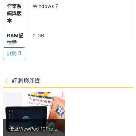
者更多元的便利性。其不僅包含家用進階版的全部功
作業系
Windows 7
統與版
能，ViewSonic ViewPad 10Pro 還增加了許多企業用
本
戶所需的商務功能，例如加入公司網域、定位感知列
印、遠端桌面、進階網路備份功能、網路檔案連線使
RAM記
2 GB
憶體
用、檔案系統加密與 Mobility Center…等。
展開
記憶卡
microSD(TF)
雙系統讓您隨切隨換
電池容
3300 mAh(毫安培)
ViewSonic ViewPad 10Pro 擁有最新獨家快速作業系
量
評測與新聞
統切換設計，只要輕輕一按，商用專業版 Windows 7
硬碟容
32 GB
作業系統及個人行動娛樂的 Android 2.3.4 作業系統
量
就可馬上快速切換，讓消費者可輕鬆悠遊於二大作業
處理器
Intel Oak Trail Z670, 1.5GHz
系統之間。ViewSonic ViewPad 10Pro 除了具備
Windows 7 Professional 以符合商用需求，還內建
優派ViewPad 10Pro
顯示螢幕
雙系統新勢力