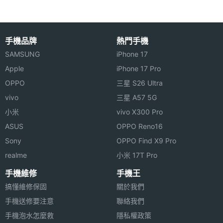
號收音功能、GPS 可以幫助定位、Connect ANT+ 及
解析度
藍牙 4.0 則可提供多樣的外接設備選擇、為戶外運動
愛好者預置了地形圖等，功能相當強勁。Sqigle Earl
手機品牌
熱門手機
內建 GPS + GLONASS、加速度感應器、溫 / 濕度感
SAMSUNG
iPhone 17
應器、氣壓計、風速表、藍牙 4.0，還內建無線收音機
Apple
iPhone 17 Pro
連接與應用
功能，甚至也可以變成雙向對講機，野外探險所必須
OPPO
三星 S26 Ultra
的功能幾乎一應俱全，滿足各類需求。另外，Sqigle
vivo
三星 A57 5G
藍牙版
V4.0
小米
vivo X300 Pro
Earl 還有一個 IR 紅外觸摸陣列，即使隔著手套也可以
本
ASUS
OPPO Reno16
輕鬆操作，感受科技帶來的便捷。
機體規格
Sony
OPPO Find X9 Pro
realme
小米 17T Pro
傳輸埠
藍牙
手機維修
手機王
搞懂維修保固
關於我們
操作介
直式 / 橫式螢幕切換, 觸控螢幕
手機送修要注意
面
聯絡我們
Sqigle Earl 功能特色
手機泡水怎麼救
隱私權政策