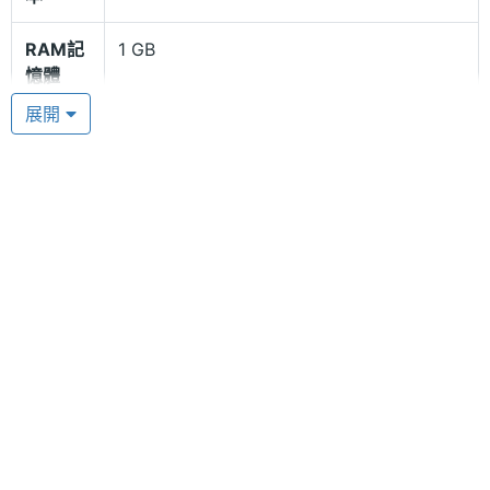
配備基於 Cortex A9 架構的 i.MX 6 DualLite,1 GHz
RAM記
1 GB
處理器，擁有較佳的功能配置。Sqigle Earl 內建 1 GB
憶體
RAM/16 GB ROM，同時還可支援 microSD 記憶卡擴
展開
ROM儲
16 GB
充，滿足使用者下載各類的應用程式、電影等，帶來
存空間
更多點的操作樂趣。Sqigle Earl 內置 3,000mAh 電池
容量，搭配上超省電的 E-lnk 螢幕可持續使用 20 小
電池容
3000 mAh(毫安培)
時，最棒的是它配備了可以實現充電功能的太陽能面
量
板，陽光直射的情況下 5 小時就能充滿，即使沒有備
處理器
i.MX 6 DualLite,1 GHz
用電池也不再擔心電量問題。
顯示螢幕
主螢幕
6 吋
野外探險必備利器
尺寸
Sqigle Earl 加入了 AM / FM / SW / LW 數位及類比信
主螢幕
1024*768 pixels