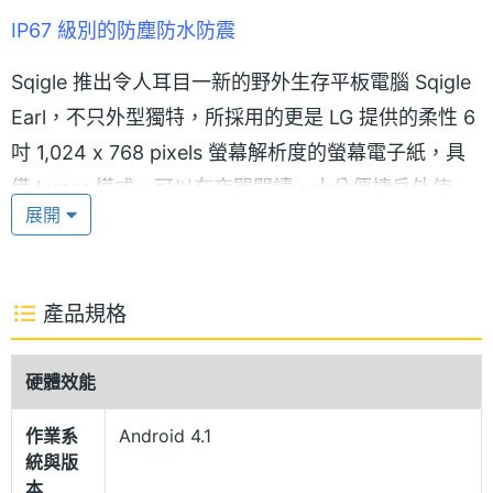
IP67 級別的防塵防水防震
Sqigle 推出令人耳目一新的野外生存平板電腦 Sqigle
Earl，不只外型獨特，所採用的更是 LG 提供的柔性 6
吋 1,024 x 768 pixels 螢幕解析度的螢幕電子紙，具
備 Lunar 模式，可以在夜間閱讀，十分便捷戶外使
展開
用。Sqigle Earl 的外殼也很堅固，能提供 IP67 級別的
防塵、防水、防震能力，能夠極好地保護平板電腦。
Sqigle Earl 能夠在攝氏 0-50 度、海拔 40,000 英尺
產品規格
環境下使用，在惡劣的情況下也能良好地完成操作。
硬體效能
超強太陽能充電功能
作業系
Android 4.1
統與版
Sqigle Earl 採用 Android 4.1 Jelly Bean 作業系統，
本