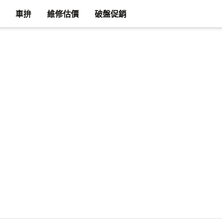
車拚
維修估價
破盤促銷