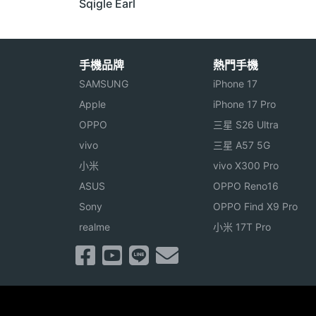
Sqigle Earl
手機品牌
熱門手機
SAMSUNG
iPhone 17
Apple
iPhone 17 Pro
OPPO
三星 S26 Ultra
vivo
三星 A57 5G
小米
vivo X300 Pro
ASUS
OPPO Reno16
Sony
OPPO Find X9 Pro
realme
小米 17T Pro