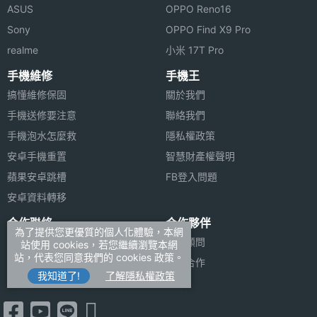
ASUS
OPPO Reno16
Sony
OPPO Find X9 Pro
※本文為 SOGI 手機王版權所有，未經授權不得轉載使用※
realme
小米 17T Pro
手機維修
手機王
搞懂維修保固
關於我們
手機送修要注意
聯絡我們
手機泡水怎麼救
隱私權政策
安卓手機重置
智慧財產權聲明
蘋果安卓跳槽
FB登入問題
安卓資料轉移
合作聯絡
合作夥伴
為了提供您更優質的個人化體驗，本網
廣告刊登
法律顧問
站使用 cookies，若您繼續瀏覽本網
站，代表您同意我們的 cookies 政策。
加入商店報價
媒體合作
我知道了!
了解隱私權政策
新聞聯絡