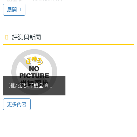
有聲 MPEG4 短片攝錄及播放，高達 130 萬畫素數位
展開
相機功能外，更備有 MP3 音樂播放、MP3 鈴聲及內
建 64 和弦鈴聲，並同時支援擴充 TransFlash 記憶卡
(最高 256 MB) 及藍芽 1.1 等。
評測與新聞
多媒體資訊
亮眼螢幕
LINX M1060 具備 1.9 吋 26 萬色 TFT 彩色顯螢幕
音樂播
MP3
放器
(176 x 220 pixels)，螢幕色彩奪目，並同時支援螢幕
桌面下載。其他強勁功能包括: USB 埠儲存及充電、
鈴聲種
MIDI, MP3
潮流新進手機品牌
約 60 MB 之可供使用記憶體總容量(包括圖像、短
類
LINX M1060 型人最酷
片、鈴聲和 MP3)、15 級數位變焦、5 張連環快拍、
手機
更多內容
顯示螢幕
以及可儲存 500 組電話號碼等。
主螢幕
26 萬色
色彩
LINX M1060 功能特色: