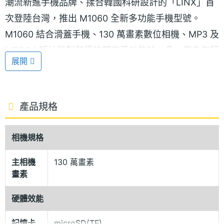
潮流新進手機品牌、揉合韓國科研設計的「LINX」首
次登陸台灣，推出 M1060 全新多功能手機型號。
M1060 結合滑蓋手機、130 萬畫素數位相機、MP3 及
MPEG4 短片錄製和播放等完善功能於一身，實為年輕
展開
型人使用者提供一個物超所值的最酷手機選擇。
體積輕薄
產品規格
全新 LINX M1060 為流線形，半自動滑蓋設計手機，
外型美觀，極富現代感。機身備有「深藍」及「銀
相機規格
色」最酷兩色選擇。而手機機身只有 92 x 46 x 25.5
mm，連標準電池重量約 90 克，絕對是型人首選。
主相機
130 萬畫素
畫素
功能卓越
硬體效能
LINX M1060 功能超卓，兼備時尚人氣功能，除擁有
記憶卡
microSD(TF)