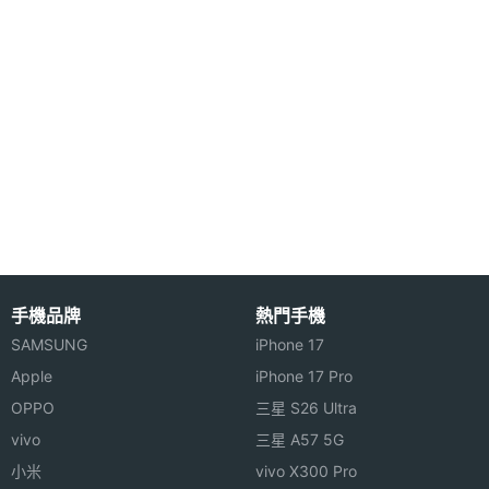
◎ 滑蓋式造型設計
◎ 雙頻 GSM 900/1800
◎ 有聲 MPEG-4 (3GP) 短片攝錄及播放
◎ MP3 音樂播放及 MP3 鈴聲
◎ 130 萬畫素數位相機
◎ 支援藍芽 1.1
◎ 支援 TransFlash 記憶卡 (最高 256 MB)
◎ 1.9 吋 26 萬色 TFT 彩色螢幕
◎ 64 和弦鈴聲及支援鈴聲下載
手機品牌
熱門手機
◎ 相機設定: 白平衡、快門聲效、曝光補償、夜拍模
SAMSUNG
iPhone 17
式、防閃爍功能、5 張連環快拍、15 級數位變焦
Apple
iPhone 17 Pro
◎ USB 儲存及充電
OPPO
三星 S26 Ultra
◎ 可供使用之記憶體總容量 (圖像、短片、鈴聲和
vivo
三星 A57 5G
MP3): 約 60 MB
小米
vivo X300 Pro