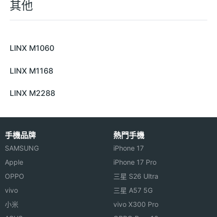
其他
LINX M1060
LINX M1168
LINX M2288
手機品牌
熱門手機
SAMSUNG
iPhone 17
Apple
iPhone 17 Pro
OPPO
三星 S26 Ultra
vivo
三星 A57 5G
小米
vivo X300 Pro