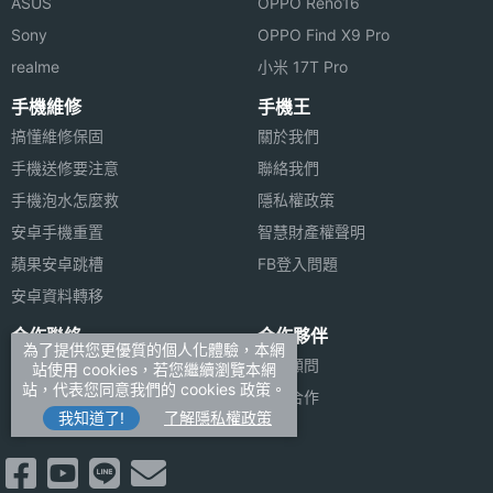
ASUS
OPPO Reno16
Sony
OPPO Find X9 Pro
realme
小米 17T Pro
手機維修
手機王
搞懂維修保固
關於我們
手機送修要注意
聯絡我們
手機泡水怎麼救
隱私權政策
安卓手機重置
智慧財產權聲明
蘋果安卓跳槽
FB登入問題
安卓資料轉移
合作聯絡
合作夥伴
為了提供您更優質的個人化體驗，本網
廣告刊登
法律顧問
站使用 cookies，若您繼續瀏覽本網
站，代表您同意我們的 cookies 政策。
加入商店報價
媒體合作
我知道了!
了解隱私權政策
新聞聯絡