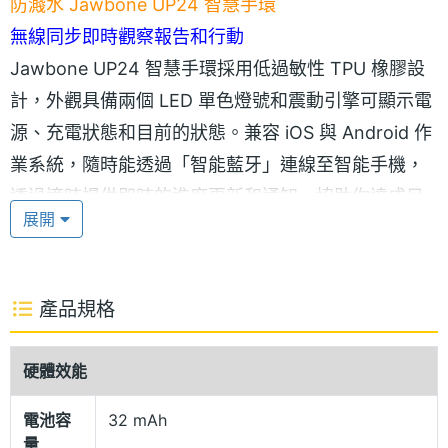
防濺水 Jawbone UP24 智慧手環
無線同步即時觀察報告和行動
Jawbone UP24 智慧手環採用低過敏性 TPU 橡膠設
計，外觀具備兩個 LED 單色燈號和震動引擎可顯示電
源、充電狀態和目前的狀態。兼容 iOS 與 Android 作
業系統，隨時能透過「智能藍牙」連線至智能手機，
透過適時提供即時的進度更新和通知，協助你達成目
展開
標。Jawbone UP24 也防濺水，但不可浸入水中。亦
可透過 USB 充電連接線，充電大約需時 80 分鐘。
產品規格
掌握全天生活最簡單的方式
Jawbone UP24 智慧手環可透過「簡單同步」連接器
硬體效能
插入手機，協助你掌握睡眠、活動及飲食習慣記錄。
Jawbone UP24 提供獨特的觀察報告，讓你的生活一
電池容
32 mAh
量