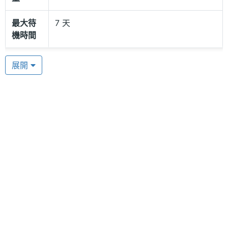
天比一天更健康。
最大待
7 天
整合你喜愛的應用程式
機時間
Jawbone UP24 智慧手環整合你喜愛的應用程式，協
連接與應用
展開
助你獲得更豐富的 UP 體驗。無論是踩單車時使用
Strava、運動時使用 Wello，或是慢跑時使用
藍牙
Yes
RunKeeper，都能透過 Jawbone UP24 全面追蹤，
藍牙版
4.0
讓你一目瞭然白天與晚上的所有活動狀況
本
進階功
防水
能
Jawbone UP24 功能特色
◎ 兼容 iOS 與 Android
◎ 防濺水，但不可浸入水中