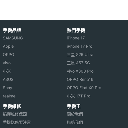
感應器
◎ 低過敏性 TPU 橡膠
◎ 支援藍牙 4.0 BLE / 三軸加速感應器 / USB 充電連
睡眠感
Yes
接線
測器
手機品牌
熱門手機
◎ 兩個 LED 單色燈號和震動引擎可顯示電源、充電狀
SAMSUNG
iPhone 17
偵測功
睡眠測試
態和目前的狀態
能
Apple
iPhone 17 Pro
◎ 電池壽命長達 7 天
OPPO
三星 S26 Ultra
機體規格
vivo
三星 A57 5G
※本文為 SOGI 手機王版權所有，未經授權不得轉載使用※
小米
vivo X300 Pro
機身重
22 g
ASUS
OPPO Reno16
量
Sony
OPPO Find X9 Pro
機身顏
橘, 藍, 黑
realme
小米 17T Pro
色
手機維修
手機王
搞懂維修保固
關於我們
裝置分
智慧手環
手機送修要注意
類
聯絡我們