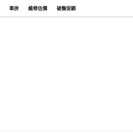
車拚
維修估價
破盤促銷