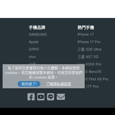
手機品牌
熱門手機
SAMSUNG
iPhone 17
Apple
iPhone 17 Pro
OPPO
三星 S26 Ultra
vivo
三星 A57 5G
小米
vivo X300 Pro
為了提供您更優質的個人化體驗，本網站使用
ASUS
OPPO Reno16
cookies，若您繼續瀏覽本網站，代表您同意我們
的 cookies 政策。
Sony
OPPO Find X9 Pro
我知道了!
了解隱私權政策
realme
小米 17T Pro