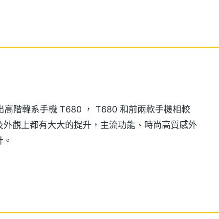
 推出高階韓系手機 T680 ， T680 和前兩款手機相較
能及外觀上都有大大的提升，主流功能、時尚高質感外
計。
 色，而 JMAS T680 主螢幕色彩則是 26 萬色
鋼琴烤漆的外型設計，高畫質顯示及高貴時尚外型，挑