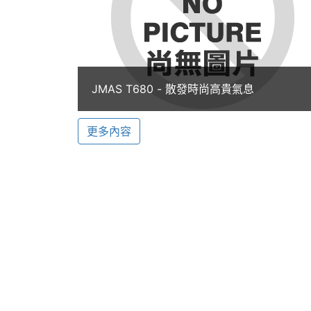
◎ 40 和絃鈴聲，可自編鈴聲樂器
◎ 相片編輯器、來電大頭貼
◎ 支援閃光燈並可作手電筒使用
◎ 照片可儲存於外部螢幕作為外部桌布
JMAS T680 - 散發時尚高貴氣息
◎ 人性化鬧鈴貪睡功能
更多內容
◎ 4 MB 使用者記憶空間供儲存多媒體檔
◎ 支援 WAP 2.0 / GPRS Class 12
◎ 內建 5 組動畫桌布
◎ 7彩來電節奏式燈光
◎ 電話簿智慧型搜尋
※本文為 SOGI 手機王版權所有，未經授權不得轉載使