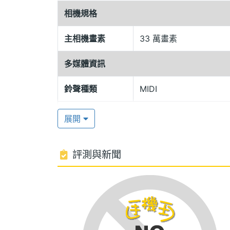
相機規格
輕盈機身、特殊設計 貼近你的心
主相機畫素
33 萬畫素
時尚外觀加上輕薄機身僅僅 69 g 的重
多媒體資訊
型搜尋、多樣色彩字型輸入的電話薄創意
鈴聲種類
MIDI
個人化的設定 展露獨特個人風格
內建 5 組動畫桌布、 30 首 40 和絃
展開
片、動畫、鈴聲以及三色鍵盤背光，讓你
評測與新聞
功能規格：
顯示螢幕
◎ 支援三頻系統
主螢幕色彩
26 萬色
◎ 主螢幕 26 萬高畫質顯色
◎ 外螢幕 65536 色
◎ 33 萬畫素數位相機， 3 段式變焦， 3