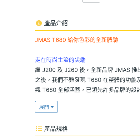
產品介紹
JMAS T680 給你色彩的全新體驗
走在時尚主流的尖端
繼 J200 及 J260 後，全新品牌 JMAS
之後，我們不難發現 T680 在整體的功
觀 T680 全部涵蓋，已領先許多品牌的設
展開
26 萬色的 TFT 真彩螢幕挑逗你視覺感官
目前市售的機款主螢幕的顯色大多還是 65536
產品規格
TFT LCD ，搭配貴金屬銘板搭配雙色
逗你的視覺感官。