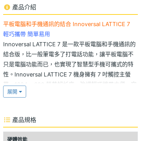
產品介紹
平板電腦和手機通訊的結合 Innoversal LATTICE 7
輕巧攜帶 簡單易用
Innoversal LATTICE 7 是一款平板電腦和手機通訊的
結合版，比一般筆電多了打電話功能，讓平板電腦不
只是電腦功能而已，也實現了智慧型手機可攜式的特
性。Innoversal LATTICE 7 機身擁有 7 吋觸控主螢
幕、1024 x 600 螢幕解析度，強調輕巧攜帶方便，容
展開
易操控，能插入標準 SIM 卡實現打電話、發簡訊，且
支援藍牙 3.0 和影像通話。
產品規格
完美的行動體驗
Innoversal LATTICE 101 採用 Android 2.3 作業系
硬體效能