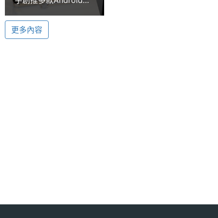
的通話費，輕鬆幫您看住荷包，讓您省很大。
顯示螢幕
板 搶攻海外市場
【Computex 2011】
主螢幕
7 吋
更多內容
尺寸
主螢幕
1024*600 pixels
解析度
Innoversal LATTICE 7 功能特色
主螢幕
TFT
◎ 3.5mm 耳機插孔
材質
◎ 7 吋觸控主螢幕、1024 x 600 螢幕解析度
◎ 螢幕自動 4 面翻轉
◎ 採用 Android 2.3 作業系統
◎ 內建 Freescale iMX515, 1.2GMHz 核心處理器
◎ 500 萬畫素後置相機、自動對焦 / LED 閃光燈
相機規格
◎ 300 萬視訊前置鏡頭、自拍、視訊、視訊通話
主相機
500 萬畫素
◎ 支援 720P HD 影片錄製