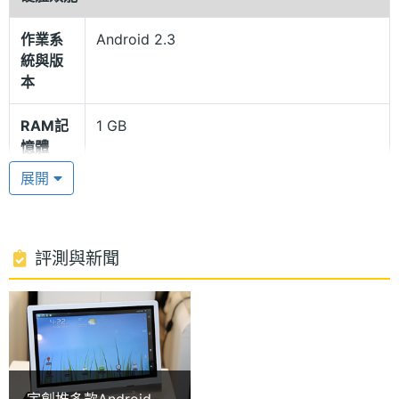
統，內建 Freescale iMX515, 1.2GMHz 處理器，以及
作業系
Android 2.3
1GB RAM、16GB 內存記憶體，可支援時下最夯的
統與版
Android Market 應用下載服務，提供超過 10 萬熱門
本
應用程式。並加入 3.5G 網路連線與 Wi-Fi 技術，玩家
RAM記
1 GB
不僅可以透過 Facebook 專屬應用程式直接查看朋友
憶體
動態，還可以隨時利用 500 萬畫素相機拍照上傳分享
展開
ROM儲
16 GB
隨身影像，在社群生活分享更多行動樂趣。
存空間
記憶卡
microSD(TF)
評測與新聞
自動估算每個月的通話費
Innoversal LATTICE 7 為了讓使用者能了解電話費
電池容
3000 mAh(毫安培)
量
率，貼心準備了台灣各系統費率，可準確控制您的電
話費，只要點選自已的電信公司資費方案，這軟體就
處理器
Freescale iMX515, 1.2GMHz
會依據您目前網內或網外電話時間，自動估算每個月
宇創推多款Android平