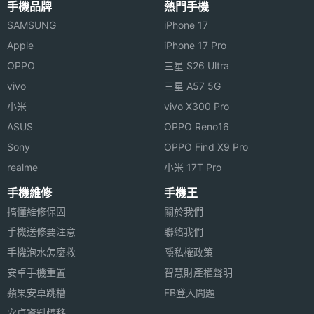
畫素
手機品牌
熱門手機
◎ 支援 3G 網路連線
SAMSUNG
iPhone 17
主相機
CMOS
◎ 支援 Wi-Fi 802.11 b/g/n 無線網路
Apple
iPhone 17 Pro
感光元
◎ 支援 USB 傳輸
OPPO
三星 S26 Ultra
件
◎ 支援藍牙 3.0
vivo
三星 A57 5G
前相機
300 萬畫素
◎ 支援 Office 文件閱讀
小米
vivo X300 Pro
畫素
ASUS
OPPO Reno16
◎ 支援各國語言
Sony
OPPO Find X9 Pro
◎ 內建雙語辭典
相機功
LED 閃光燈, 自動對焦
realme
小米 17T Pro
能
◎ 支援 Flash 10.1
手機維修
手機王
◎ 內建 GPS、Google 地圖
連接與應用
搞懂維修保固
關於我們
◎ 支援 Documents To Go，Aldiko 軟體免費下載
手機送修要注意
聯絡我們
◎ 支援 Facebook、Twitter、Plurk、Skype 社群資
藍牙版
V3.0
手機泡水怎麼救
隱私權政策
本
訊
安卓手機重置
智慧財產權聲明
◎ 內建 1GB RAM / 16GB 內存記憶體
實用工
雙語辭典
蘋果安卓跳槽
FB登入問題
◎ 支援 microSD 記憶卡擴充、最高可達 32GB 記憶
具
安卓資料轉移