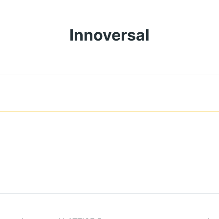
Innoversal