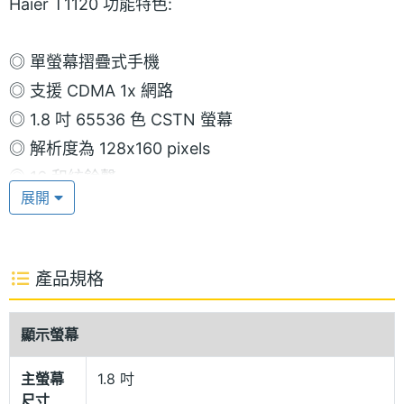
Haier T1120 功能特色:
◎ 單螢幕摺疊式手機
◎ 支援 CDMA 1x 網路
◎ 1.8 吋 65536 色 CSTN 螢幕
◎ 解析度為 128x160 pixels
◎ 16 和絃鈴聲
展開
◎ 支援 SMS 文字簡訊
◎ 支援 WAP
產品規格
※本文為 SOGI 手機王版權所有，未經授權不得轉載使用※
顯示螢幕
主螢幕
1.8 吋
尺寸