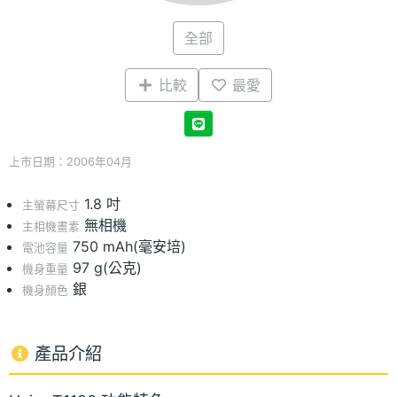
全部
比較
最愛
上市日期：2006年04月
1.8 吋
主螢幕尺寸
無相機
主相機畫素
750 mAh(毫安培)
電池容量
97 g(公克)
機身重量
銀
機身顏色
產品介紹