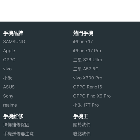
硬體效能
電池容
750 mAh(毫安培)
手機品牌
熱門手機
量
SAMSUNG
iPhone 17
最大通
2 HR(小時)
Apple
iPhone 17 Pro
話時間
OPPO
三星 S26 Ultra
vivo
三星 A57 5G
最大待
5 天
小米
vivo X300 Pro
機時間
ASUS
OPPO Reno16
機體規格
Sony
OPPO Find X9 Pro
realme
小米 17T Pro
機身長
85.7 mm(公厘)
手機維修
手機王
度
搞懂維修保固
關於我們
手機送修要注意
機身寬
48.5 mm(公厘)
聯絡我們