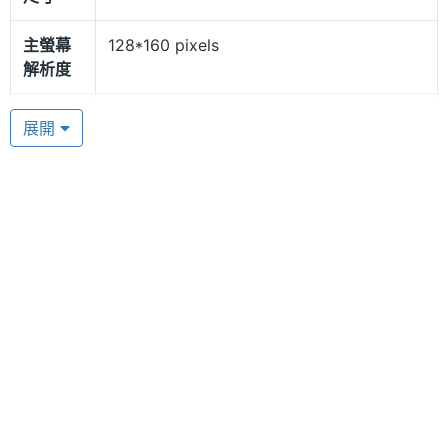
主螢幕
128*160 pixels
解析度
主螢幕
CSTN
展開
材質
主螢幕
65536 色
色彩
相機規格
主相機
無相機
畫素