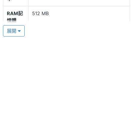
用 「Eben 商城」下載圖書雜誌或應用軟體，讓 E 人
E 本 T3 平板電腦變成個人行動幫手。
RAM記
512 MB
憶體
展開
將人情味帶入科技
記憶卡
microSD(TF)
E 人 E 本 T3 平板電腦內建特殊的「手寫郵件」功
電池容
4200 mAh(毫安培)
能，將傳統鍵盤輸入的電子郵件模式，改為可直接傳
量
送書寫筆跡的手寫郵件，為冷冰冰的電子信箱增添了
人情味。E 人 E 本 T3 平板電腦內建多種筆觸，可於
最大待
30 天
機時間
鉛筆、鋼筆、毛筆等類型間自由切換。
顯示螢幕
主螢幕
800*600 pixels
解析度
E 人 E 本 T3 功能特色
主螢幕
TFT
◎ Android 2.2 作業系統