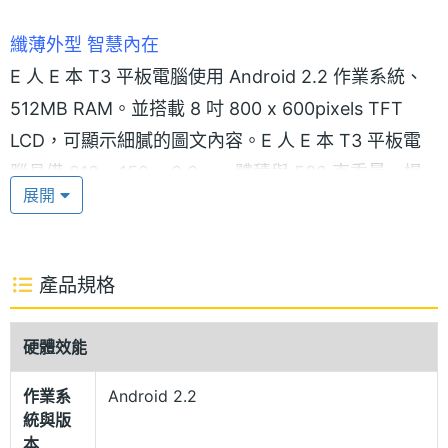
纖薄外型 智慧內在
E 人 E 本 T3 平板電腦使用 Android 2.2 作業系統、
512MB RAM。並搭載 8 吋 800 x 600pixels TFT
LCD，可顯示細膩的圖文內容。E 人 E 本 T3 平板電
腦具備 210 x 150 x 9.9mm 體積與 530 克重量，提
展開
供使用者最適當的攜帶與使用體驗。
一機在手 行動生活
產品規格
E 人 E 本 T3 平板電腦可透過 3G、Wi-Fi 等多樣化的
方式連結網路，無論是瀏覽網頁、看股票、聽音樂、
硬體效能
收發信件，都可以透過 E 人 E 本 T3 平板電腦輕鬆完
成。E 人 E 本 T3 平板電腦具備 8 吋 800 x 600pixels
作業系
Android 2.2
統與版
TFT LCD，能提供使用者最舒適的瀏覽環境，並可使
本