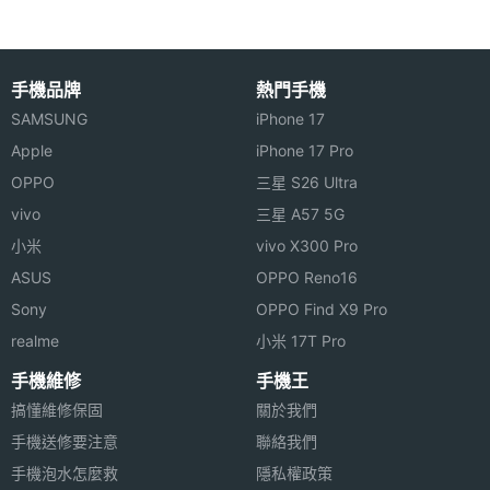
材質
◎ 具備 8 吋 800 x 600pixels TFT LCD
◎ 內建特殊的「手寫郵件」功能
手機品牌
熱門手機
◎ 內建鉛筆、鋼筆、毛筆等多種筆觸
SAMSUNG
iPhone 17
◎ 可透過 3G、Wi-Fi 等多樣化的方式連結網路
Apple
iPhone 17 Pro
◎ 支援 microSD 記憶卡
機體規格
OPPO
三星 S26 Ultra
◎ 使用 4,200mAh 鋰電池，可使用 10 小時或待機
vivo
三星 A57 5G
機身長
210 mm(公厘)
30 天
小米
vivo X300 Pro
度
ASUS
OPPO Reno16
機身寬
150 mm(公厘)
E 人 E 本 T3
不會在台上市，以上規格僅供參考，
手
Sony
OPPO Find X9 Pro
度
realme
小米 17T Pro
機王隨時補充最新資料。
手機維修
手機王
機身厚
9.9 mm(公厘)
※本文為 SOGI 手機王版權所有，未經授權不得轉載使用※
搞懂維修保固
關於我們
度
手機送修要注意
聯絡我們
機身重
530 g(公克)
手機泡水怎麼救
隱私權政策