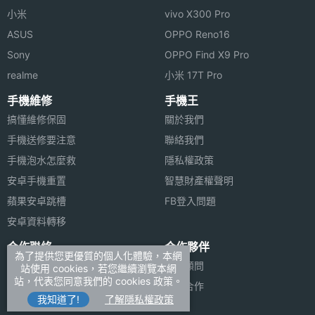
小米
vivo X300 Pro
ASUS
OPPO Reno16
Sony
OPPO Find X9 Pro
realme
小米 17T Pro
手機維修
手機王
搞懂維修保固
關於我們
手機送修要注意
聯絡我們
手機泡水怎麼救
隱私權政策
安卓手機重置
智慧財產權聲明
蘋果安卓跳槽
FB登入問題
安卓資料轉移
合作聯絡
合作夥伴
為了提供您更優質的個人化體驗，本網
廣告刊登
法律顧問
站使用 cookies，若您繼續瀏覽本網
站，代表您同意我們的 cookies 政策。
加入商店報價
媒體合作
我知道了!
了解隱私權政策
新聞聯絡