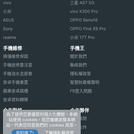
vivo
三星 A57 5G
小米
vivo X300 Pro
Dopod 838 功能特色:
ASUS
OPPO Reno16
◎ 滑蓋式隱藏 QWERTY 按鍵
Sony
OPPO Find X9 Pro
◎ 支援全螢幕手寫
realme
小米 17T Pro
◎ 64 Flash ROM 128M SDRAM
手機維修
手機王
◎ 65000 色、解析度 240×320 pixels TFT LCD
搞懂維修保固
關於我們
手機送修要注意
聯絡我們
◎ 130 萬畫素 CMOS 相機
手機泡水怎麼救
隱私權政策
◎ 支援藍芽、紅外線、Mini USB 傳輸功能
安卓手機重置
智慧財產權聲明
◎ 支援 SDIO/MMC 卡擴充
蘋果安卓跳槽
FB登入問題
◎ 支援 office 檔案讀取
安卓資料轉移
合作聯絡
合作夥伴
※本文為 SOGI 手機王版權所有，未經授權不得轉載使用※
為了提供您更優質的個人化體驗，本網
廣告刊登
法律顧問
站使用 cookies，若您繼續瀏覽本網
站，代表您同意我們的 cookies 政策。
加入商店報價
媒體合作
我知道了!
了解隱私權政策