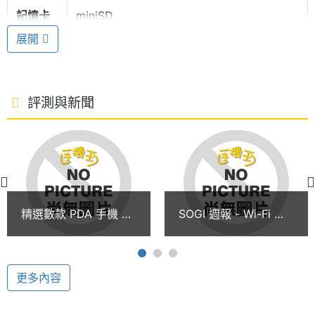
記憶卡
miniSD
奢華視聽 隨心娛樂 隨時精彩
展開
Dopod 838 具有 130 萬畫素多功能 CMOS 相機，使
電池容
1200 mAh(毫安培)
得拍攝圖像更清晰。內建夜景拍攝功能，品質更出
量
色。Dopod 838 並且具備長時間影片錄製功能、影音
評測與新聞
同步更動人。Dopod 838 還有 Windows Media，視
聽一體，繽紛精彩一覽無餘。支援多種影片檔播放，
行動的高品質影院，精彩、熱門大片隨時欣賞。高品
多媒體資訊
質的 MP3 立體聲播放，比美 PC 自然音效。高音質立
體聲耳機，感受超凡聽覺衝擊，打造自己的歌劇院。
音樂播
MP3, WMA
精選數款 PDA 手機 讓
SOGI 週報 - Wi-Fi 無
放器
你跟健忘症說掰掰！
線上網手機來勢洶洶
智者無敵 掌中電腦 行動商務
鈴聲種
MIDI, MP3
Dopod 838 裝載有 Word、Excel 等 office 軟體，全
類
更多內容
螢幕的手寫輸入，令檔案編輯更簡單流暢，行動辦公
顯示螢幕
輕鬆無憂。可儲存數萬組名片式通訊錄，聯繫人資訊