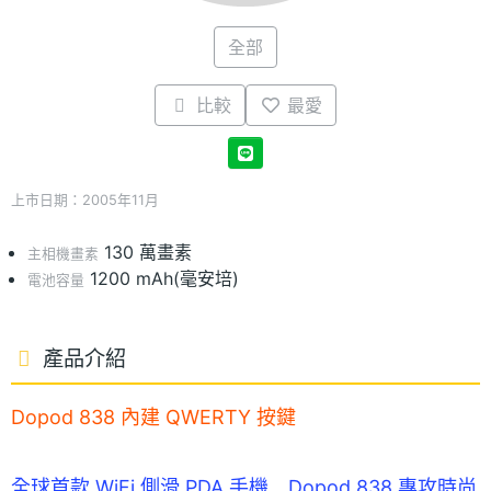
全部
比較
最愛
上市日期：2005年11月
130 萬畫素
主相機畫素
1200 mAh(毫安培)
電池容量
產品介紹
Dopod 838 內建 QWERTY 按鍵
全球首款 WiFi 側滑 PDA 手機 Dopod 838 專攻時尚