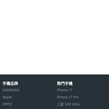
更詳細。無論有再多的連絡人，有了智慧撥號都能快
主螢幕
65536 色
速查找。重要工作，繁雜瑣事，不用統統塞在腦子
色彩
裏，分類記錄在 Dopod 838，按時提醒，井然生活的
得力助手，並且多種提醒設置和日曆形式，什麼事都
忘不了。
無限擴充
Dopod 838 可隨時安裝各種實用軟體和好玩遊戲，功
能無限擴充。Dopod 838 具有超大手機儲存空間，手
機也要有容乃大，64 MB Flash ROM、128 MB
手機品牌
熱門手機
SDRAM，程式運行更快更穩，並可儲存安裝更多內
SAMSUNG
iPhone 17
容，精彩世界，由你一手掌控。Dopod 838 支援
Apple
iPhone 17 Pro
MMC/SDIO 記憶卡擴充，一卡在手存儲容量便可一再
OPPO
三星 S26 Ultra
擴大，電影和 MP3、遊戲等，什麼都裝得下。