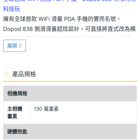
科技玩
擁有全球首款 WiFi 滑蓋 PDA 手機的響亮名號，
Dopod 838 側滑滑蓋超炫設計，可直接將直式改為橫
式操作，更貼近電腦族的使用寬螢幕習慣。除內建隨
展開
選隨看的 IMTV 及 KKBOX 線上聆賞音樂等影音功
能、更可連上 PChome Mobile 平台，使用所推出的
各項服務，透過手機即可形成手機上網的社群。此
產品規格
外，資料管理上更為便利，程式及資料儲存於 FLASH
ROM（永久儲存空間），從此不必擔心遺失寶貴的重
相機規格
要資料！Windows Mobile 5.0 作業系統，包括聯絡人
快速搜尋管理模式、流覽器的進階友善平台、Pocket
主相機
130 萬畫素
畫素
MSN及 Hotmail 介面大整合等都有大幅的革新。
Dopod 838 絕對是時尚玩家超凡品味的不二選擇。
硬體效能