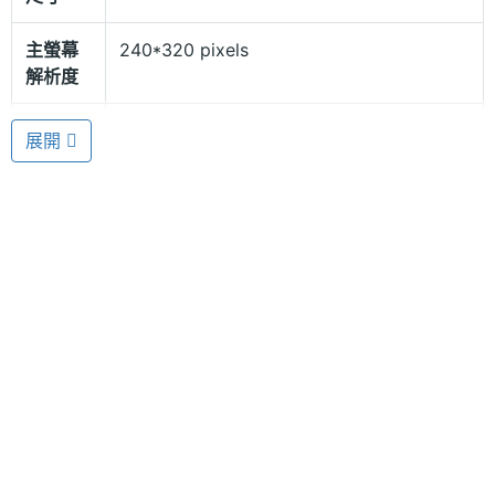
主螢幕
240*320 pixels
休閒娛樂功能
解析度
BESTA UNO BP04 搭載 130 萬畫素相機鏡頭，可進
主螢幕
TFT
展開
行拍照、有聲錄影，讓您不錯過任何精彩時刻。而喜
材質
歡聽音樂的玩家們，則可透過檔案聆聽 MP3 流行樂
主螢幕
65000 色
曲，或選用 A2DP 藍牙耳機，享受立體聲道的好音
色彩
質。另外，玩家亦可選擇 FM 調頻廣播，收聽即時新
聞以及好聽不重覆的樂曲。
相機規格
主相機
130 萬畫素
畫素
主相機
CMOS
感光元
BESTA UNO BP04 功能特色
件