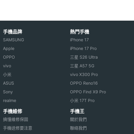
◎ GSM 雙卡雙待手機
相機功
LED 閃光燈
◎ 2.4 吋手寫觸控螢幕、240 × 320pixels 螢幕解析
能
度
手機品牌
熱門手機
◎ 130 萬畫素相機鏡頭、LED 閃光燈、支援 3GP 格
SAMSUNG
iPhone 17
式影片錄製
Apple
iPhone 17 Pro
◎ 支援 MP3 / MIDI / AAC / AMR / WAV / MP4 / 3GP
OPPO
三星 S26 Ultra
影音播放
硬體效能
vivo
三星 A57 5G
◎ 支援 A2DP 藍牙 / USB / FM 收音機
小米
vivo X300 Pro
記憶卡
microSD(TF)
◎ 可容納 500 筆電話簿，500 封簡訊
ASUS
OPPO Reno16
◎ 可透過 microSD 記憶卡擴充、最高至 8GB 記憶體
電池容
900 mAh(毫安培)
Sony
OPPO Find X9 Pro
量
容量
realme
小米 17T Pro
手機維修
手機王
最大通
4.66 HR(小時)
搞懂維修保固
關於我們
話時間
※本文為 SOGI 手機王版權所有，未經授權不得轉載使用※
手機送修要注意
聯絡我們