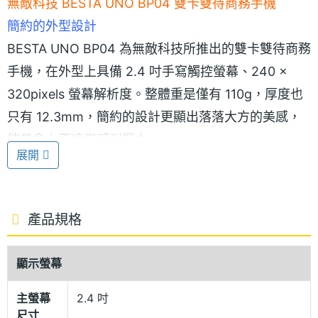
無敵科技 BESTA UNO BP04 雙卡雙待商務手機
簡約的外型設計
BESTA UNO BP04 為無敵科技所推出的雙卡雙待商務
手機，在外型上具備 2.4 吋手寫觸控螢幕、240 ×
320pixels 螢幕解析度。整體重是僅有 110g，厚度也
只有 12.3mm，簡約的設計更顯出落落大方的美感，
攜帶身上不讓您感到壓力。
展開
一機在手，雙門號帶著走
兩個門號已經是現代人的基本需求囉！BESTA UNO
產品規格
BP04 提供兩個 GSM 卡槽可以同時待機，能放進二組
門號，每一通電話都確實掌握，配合大容量的電池，
顯示螢幕
超長待機時間，適合通話量大的族群，讓您電話不漏
主螢幕
2.4 吋
接。
尺寸