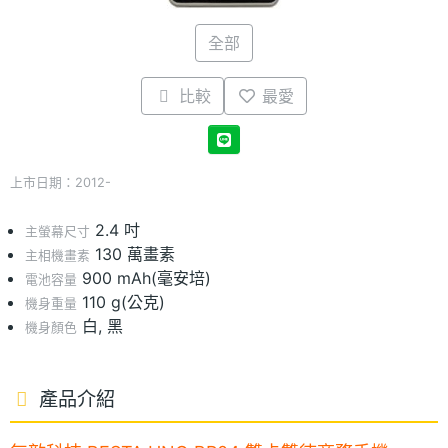
全部
比較
最愛
上市日期：2012-
2.4 吋
主螢幕尺寸
130 萬畫素
主相機畫素
900 mAh(毫安培)
電池容量
110 g(公克)
機身重量
白, 黑
機身顏色
產品介紹