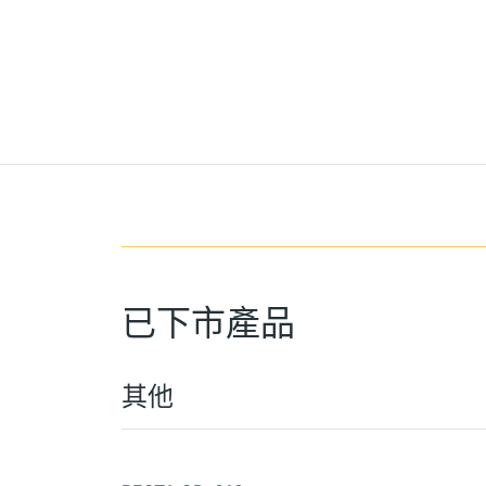
已下市產品
其他