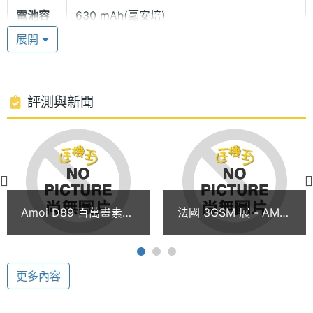
種像框選擇。
電池容
630 mAh(毫安培)
量
26萬色TFT彩色螢幕
展開
AMOI F90 的高畫質 26 萬色 TFT 彩色螢幕，細膩柔
和、盡享視覺盛宴。
評測與新聞
40和絃鈴聲 真人真唱
多媒體資訊
AMOI F90 支援 40 和絃音調豐富，天籟之聲，繞梁
悅耳，此外，AMOI F90 更內建真人歌唱鈴聲，且支
鈴聲種
多音軌
援鈴聲下載更新，AMOI F90 打造個人專屬的手機風
類
格。
Amoi D89 百萬畫素手
法國 3GSM 展 - AMOI
顯示螢幕
機震撼價只要3,990
獨家展出 300 萬照相
打造專屬的手機個性
元！
手機
主螢幕
26 萬色
AMOI F90 可設定來電大頭貼個性鈴聲、燈光識別，
色彩
更多內容
可分別設置親密好友的來電影像，來電顯示個性識
別，精彩呈現；不同好友，不同鈴聲提示、燈光閃