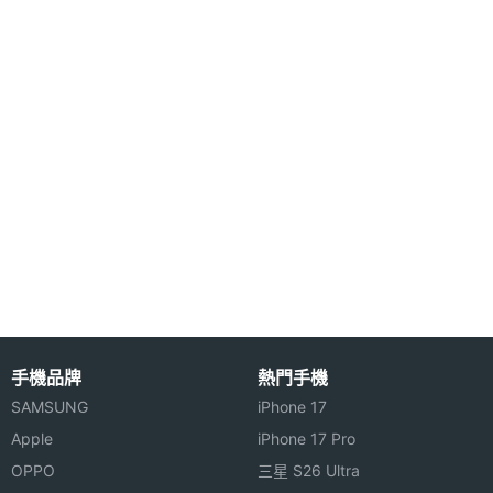
耀，AMOI F90 瞬間辨識來電者身份。AMOI F90 獨
具匠心的弧形天線設計，讓時尚前沿的知性人士更顯
獨特魅力；AMOI F90 雙導航鍵按健設計，更享與衆
不同的玩機驚喜。
一鍵鍾情 健康寶典
AMOI F90 一鍵即撥心中特別號碼，讓美麗情感即刻
起飛、瞬間到達，星座物語、營養指南、營養分析、
生物鐘，AMOI F90 把生命的秘密輕鬆握於手中。
功能特色：
● 內建130萬畫素相機
手機品牌
熱門手機
SAMSUNG
iPhone 17
● 8倍變焦、動態攝影功能
Apple
iPhone 17 Pro
● Photo Base 超強圖片編輯軟體
OPPO
三星 S26 Ultra
● 26萬TFT彩色螢幕