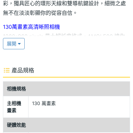
彩，獨具匠心的環形天線和雙導航鍵設計，細微之處
無不在淡淡彰顯你的從容自信。
130萬畫素高清晰照相機
1280*960 pixels 最大解析度格式，AMOI F90 讓你
展開
生活精彩點滴完美刻畫；USB資料線隨機配贈，AMOI
F90 能方便的傳輸照片，儲存、傳送，美麗更能互
動。
產品規格
8倍變焦 動態攝影 多種拍攝處理模式
靠近一點，再靠近一點，AMOI F90 的8倍變焦功能帶
相機規格
來更精準的目標拍攝，AMOI F90 動態攝影供您記錄
主相機
130 萬畫素
怦然心動的點滴過程，更有四格畫面、旋轉、延時、
畫素
夜景多種拍照模式，灰度、懷舊、底片、曝光4種拍攝
硬體效能
效果，及5種解析度格式、5級亮度、5級飽和度、多