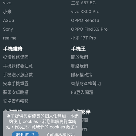
vivo
三星 A57 5G
● 支援 40 和絃鈴聲，可下載更新
小米
vivo X300 Pro
● 支援 JAVA、USB傳輸
ASUS
OPPO Reno16
● 500組名片式電話簿
Sony
OPPO Find X9 Pro
● 七彩節拍燈
realme
小米 17T Pro
● 支援MMS多媒體訊息
手機維修
手機王
● 支援移動QQ
搞懂維修保固
關於我們
● CLASS 10 高速上網
手機送修要注意
聯絡我們
● 關機鬧鐘
手機泡水怎麼救
隱私權政策
● 一鍵切換靜音模式
安卓手機重置
智慧財產權聲明
蘋果安卓跳槽
FB登入問題
● 支援三頻切換
安卓資料轉移
合作聯絡
合作夥伴
※本文為 SOGI 手機王版權所有，未經授權不得轉載使用※
為了提供您更優質的個人化體驗，本網
廣告刊登
法律顧問
站使用 cookies，若您繼續瀏覽本網
站，代表您同意我們的 cookies 政策。
加入商店報價
媒體合作
我知道了!
了解隱私權政策