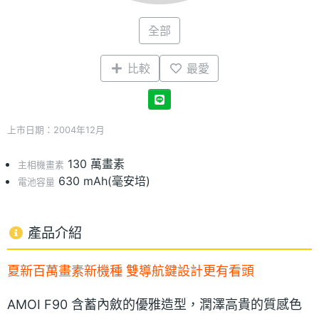
全部
比較
最愛
上市日期：2004年12月
130 萬畫素
主相機畫素
630 mAh(毫安培)
電池容量
產品介紹
夏新百萬畫素新機種 雙導航鍵設計更有看頭
AMOI F90 含蓄內斂的優雅造型，潤澤高貴的質感色