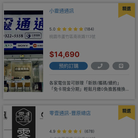
精選
小靈通通訊
5.0
(184)
桃園市蘆竹區南崁路113號
$14,690
預約訂購
各家電信皆可辦理「新辦/攜碼/續約」
「免卡現金分期」輕鬆月繳0負擔舊機換
新機馬上折抵，高價收購用心經營
精選
零壹通訊-豐原總店
4.9
(678)