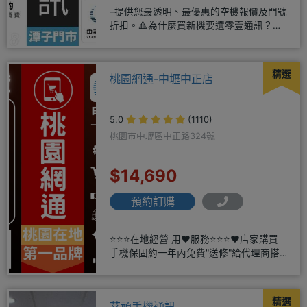
–提供您最透明、最優惠的空機報價及門號
折扣。🔺為什麼買新機要選零壹通訊？
◎APPLE授權經銷商、SAM
精選
桃園網通-中壢中正店
5.0
(1110)
桃園市中壢區中正路324號
$14,690
預約訂購
⭐⭐⭐在地經營 用❤️服務⭐⭐⭐❤️店家購買
手機保固約一年內免費"送修"給代理商搭
配門號再享高額折扣，
精選
艾頑手機通訊