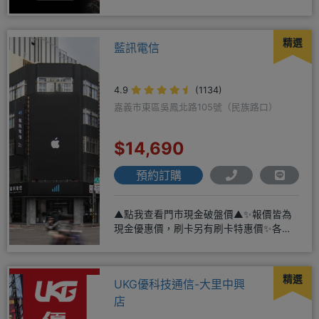
精選
藍訊電信
4.9
(1134)
嘉義市東區吳鳳北路105號（民族路口）
$14,690
預約訂購
▲點我查看門市現金破盤價▲✨報價皆為
現金優惠價，刷卡另有刷卡特惠價✨各大
品牌手機皆有(門號：✔續約 ✔
精選
UKG優科技通信-大里中興
店