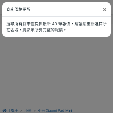
×
查詢價格提醒
找品牌
新聞
車拚
維修估價
搜尋所有縣市僅提供最新 40 筆報價，建議您重新選擇所
在區域，將顯示所有完整的報價。
手機王
小米
小米 Xiaomi Pad Mini