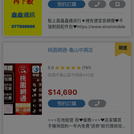
預約訂購
點上面鑫鑫通訊行★裡有便宜官網價❤️不
強制搭配件包❤️https://www.xinxinmobile
精選
桃園網通-龜山中興店
5.0
(791)
桃園市龜山區中興路443號
$14,690
預約訂購
⭐⭐⭐在地經營 用❤️服務⭐⭐⭐❤️店家購買
手機保固約一年內免費"送修"給代理商搭
配門號再享高額折扣，