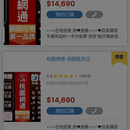
$14,690
預約訂購
⭐⭐⭐在地經營 用❤️服務⭐⭐⭐❤️店家購買
手機保固約一年內免費"送修"給代理商搭
配門號再享高額折扣，
精選
桃園網通-桃園龍安店
4.9
(1693)
桃園市桃園區龍安街83號
$14,690
預約訂購
⭐⭐⭐在地經營 用❤️服務⭐⭐⭐❤️店家購買