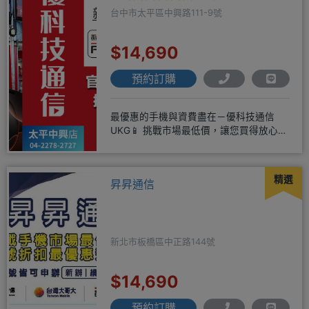
台中市太平區中興路111-9號
$14,690
預約訂購
最優惠的手機與資費盡在－優科技通信
UKG📱 挑戰市場最低價，讓您買得放心又
划算！無論是手機還是電信資費
精選
昇昇通信
新北市板橋區中正路144號
$14,690
預約訂購