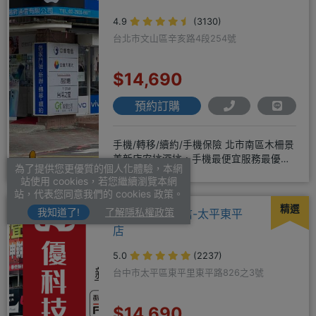
4.9
(3130)
台北市文山區辛亥路4段254號
$14,690
預約訂購
手機/轉移/續約/手機保險 北市南區木柵景
美新店安坑深坑，手機最便宜服務最優
為了提供您更優質的個人化體驗，本網
質。深耕28年經驗豐富擅於
站使用 cookies，若您繼續瀏覽本網
站，代表您同意我們的 cookies 政策。
精選
我知道了!
了解隱私權政策
UKG優科技通信-太平東平
店
5.0
(2237)
台中市太平區東平里東平路826之3號
$14,690