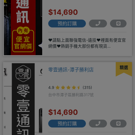
$14,690
預約訂購
❤️請點上面聯強電信-遠技❤️裡面有便宜官
網價❤️熱銷手機大部份都有現貨
https://yujimob
精選
零壹通訊-潭子勝利店
4.9
(315)
台中市潭子區勝利路317號
$14,690
預約訂購