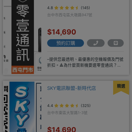
4.8
(145)
台中市西屯區大墩路947號
$14,690
預約訂購
–提供您最透明、最優惠的空機報價及門號
折扣。🔺為什麼買新機要選零壹通訊？
◎APPLE授權經銷商、SAM
精選
SKY電訊聯盟-新時代店
4.4
(325)
台中市東區大智路1-3號
$14,690