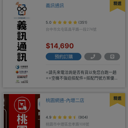
精選
義訊通訊
5.0
(351)
台中市北屯區昌平路一段274號
$14,690
預約訂購
⭐請先來電洽詢是否有貨以免您白跑一趟
⭐⭐空機不強迫搭配件⭐搭配門號方案優惠
更多⭐⭐手機加購滿版玻璃貼+
精選
桃園網通-內壢二店
4.9
(904)
桃園市中壢區忠孝路108號