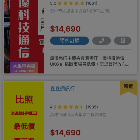
5.0
(1661)
台中市大里區中興路1段392之1號
$14,690
預約訂購
最優惠的手機與資費盡在－優科技通信
UKG📱 挑戰市場最低價，讓您買得放心又
划算！無論是手機還是電信資費
精選
鑫鑫通訊行
4.6
(1935)
高雄市鳳山區青年路二段286號
$14,690