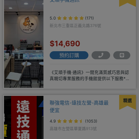
5.0
(171)
新北市三重區正義北路376號
$14,690
預約訂購
《艾頑手機·通訊》一間充滿質感巧思與認
真親切專業服務的手機館提供以下服務*免
卡/無卡/手機/3C產品/
精選
聯強電信-遠技左營-高雄最
便宜
4.9
(1053)
高雄市左營區華夏路913號