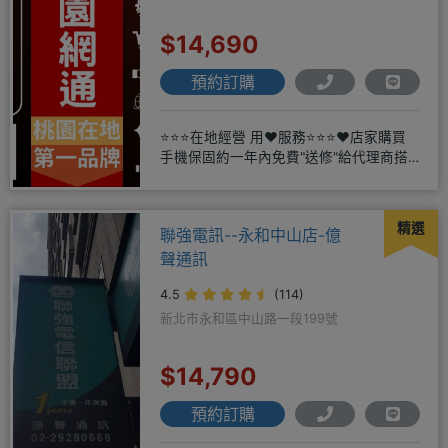
$14,690
預約訂購
⭐⭐⭐在地經營 用❤️服務⭐⭐⭐❤️店家購買
手機保固約一年內免費"送修"給代理商搭
配門號再享高額折扣，
精選
聯強電訊--永和中山店-億
聲通訊
4.5
(114)
新北市永和區中山路一段199號
$14,790
預約訂購