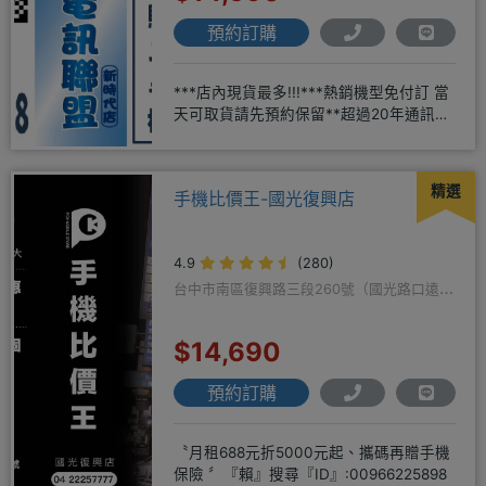
預約訂購
***店內現貨最多!!!***熱銷機型免付訂 當
天可取貨請先預約保留**超過20年通訊經
驗2001年起
精選
手機比價王-國光復興店
4.9
(280)
台中市南區復興路三段260號（國光路口遠傳
隔壁）
$14,690
預約訂購
〝月租688元折5000元起、攜碼再贈手機
保險 〞『賴』搜尋『ID』:00966225898