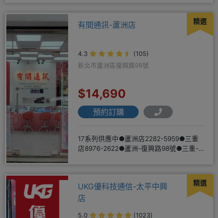
精選
有間通訊-蘆洲店
4.3
(105)
新北市蘆洲區復興路98號
$14,690
預約訂購
17系列供應中●蘆洲店2282-5959●三重
店8976-2622●蘆洲-復興路98號●三重-
三和路二
精選
UKG優科技通信-太平中興
店
5.0
(1023)