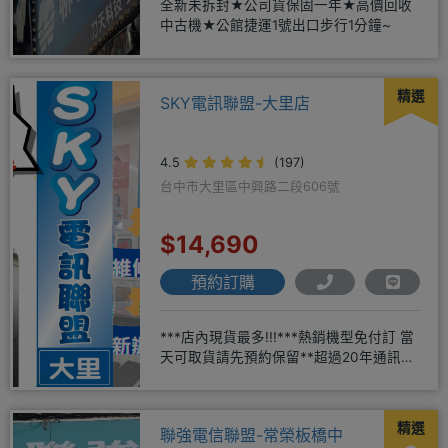
全新未拆封★公司貨保固一年★高價回收
中古機★公館捷運1號出口步行1分鐘~
精選
SKY電訊聯盟-大里店
4.5
(197)
台中市大里區中興路二段606號
$14,690
預約訂購
***店內現貨最多!!!***熱銷機型免付訂 當
天可取貨請先預約保留**超過20年通訊經
驗2001年起
精選
聯強電信聯盟-常榮板橋中