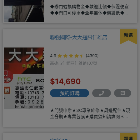
◆辦門號換購物金◆歡迎比價◆保證便宜
◆◆門口可停車◆全年無休◆價錢低◆服
務好◆超低價單機商品需搭配選購
精選
聯強國際-大大通訊仁雄店
4.9
(4390)
高雄市仁武區仁雄路107號
$14,690
預約訂購
★門號申辦★3C專業維修★周邊配件★現
金分期★專業包膜★購買須知請詳閱＊來
店辦理搭配門號，打卡贈好禮
精選