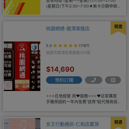
營業時間 (星期一~星期六)11:00~21:00
(星期日)下午2:30~7:00★無卡分期申辦
方便
精選
桃園網通-龍潭東龍店
5.0
(1187)
桃園市龍潭區東龍路250號
$14,690
預約訂購
⭐⭐⭐在地經營 用❤️服務⭐⭐⭐❤️店家購買
手機保固約一年內免費"送修"給代理商搭
配門號再享高額折扣，
精選
女王行動通訊-仁和店置頂