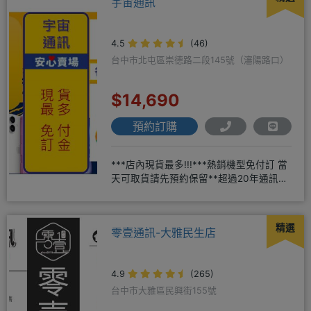
宇宙通訊
4.5
(46)
台中市北屯區崇德路二段145號（瀋陽路口）
$14,690
預約訂購
***店內現貨最多!!!***熱銷機型免付訂 當
天可取貨請先預約保留**超過20年通訊經
驗2001年起
精選
零壹通訊-大雅民生店
4.9
(265)
台中市大雅區民興街155號