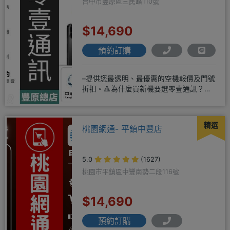
台中市豐原區三民路110號
$14,690
預約訂購
–提供您最透明、最優惠的空機報價及門號
折扣。🔺為什麼買新機要選零壹通訊？
◎APPLE授權經銷商、SAM
精選
桃園網通- 平鎮中豐店
5.0
(1627)
桃園市平鎮區中豐南勢二段116號
$14,690
預約訂購