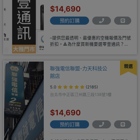
$14,690
預約訂購
–提供您最透明、最優惠的空機報價及門號
折扣。🔺為什麼買新機要選零壹通訊？
◎APPLE授權經銷商、SAM
精選
聯強電信聯盟-力天科技公
館店
5.0
(2185)
台北市中正區汀州路三段138號1樓
$14,690
預約訂購