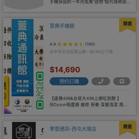
手機保固約一年內免費"送修"給代理商搭
配門號再享高額折扣，
精選
萱典手機館
4.9
(190)
台中市北屯區東山路一段189之17號
$14,690
預約訂購
【遠傳499&台哥大499上網吃到飽 】
@Dyson吸塵器 維修 保養 深層清潔 周邊
商品 耗材販售@
精選
零壹通訊-西屯大墩店