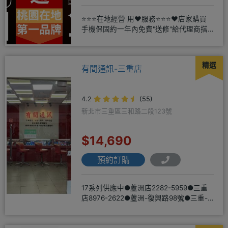
⭐⭐⭐在地經營 用❤️服務⭐⭐⭐❤️店家購買
手機保固約一年內免費"送修"給代理商搭
配門號再享高額折扣，
精選
有間通訊-三重店
4.2
(55)
新北市三重區三和路二段123號
$14,690
預約訂購
17系列供應中●蘆洲店2282-5959●三重
店8976-2622●蘆洲-復興路98號●三重-
三和路二