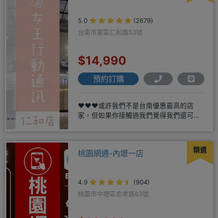
5.0
(2679)
台南市東區仁和路53號
$14,990
預約訂購
❤️❤️❤️或許我們不是台南優惠最高的店
家，但如果你接觸過我們覺得我們還可
以，願意給我們機會，歡迎多詢
精選
桃園網通-內壢一店
4.9
(904)
桃園市中壢區忠孝路63號