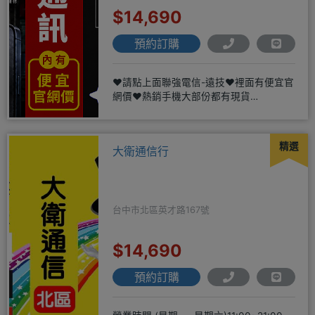
$14,690
預約訂購
❤️請點上面聯強電信-遠技❤️裡面有便宜官
網價❤️熱銷手機大部份都有現貨
https://yujimob
精選
大衛通信行
台中市北區英才路167號
$14,690
預約訂購