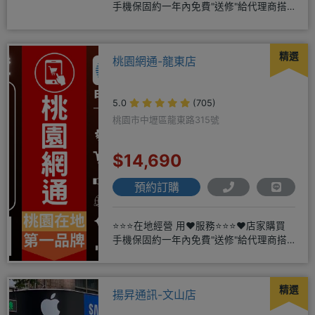
手機保固約一年內免費"送修"給代理商搭
配門號再享高額折扣，
精選
桃園網通-龍東店
5.0
(705)
桃園市中壢區龍東路315號
$14,690
預約訂購
⭐⭐⭐在地經營 用❤️服務⭐⭐⭐❤️店家購買
手機保固約一年內免費"送修"給代理商搭
配門號再享高額折扣，
精選
揚昇通訊-文山店