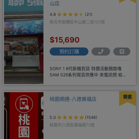
山店
4.8
(21)
新北市板橋區中山路二段122號
$15,690
預約訂購
SONY 1 8代新機到貨 特價活動開跑嚕
SAM S26系列現貨供應中 來電訊問 給你
超級甜甜價IP1
精選
桃園網通-八德廣福店
5.0
(1546)
桃園市八德區廣福路73號