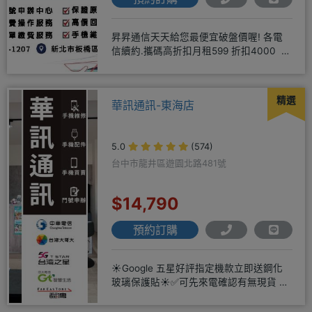
昇昇通信天天給您最便宜破盤價喔! 各電
信續約.攜碼高折扣月租599 折扣4000 月
租799 折扣7
精選
華訊通訊-東海店
5.0
(574)
台中市龍井區遊園北路481號
$14,790
預約訂購
☀️Google 五星好評指定機款立即送鋼化
玻璃保護貼☀️✅可先來電確認有無現貨 ☎️
04-2631