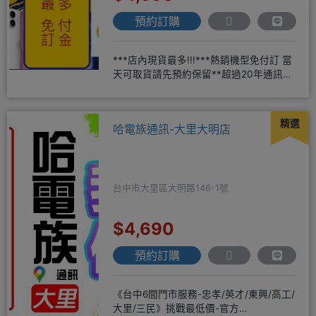
預約訂購
***店內現貨最多!!!***熱銷機型免付訂 當
天可取貨請先預約保留**超過20年通訊經
驗2001年起
精選
哈電族通訊-大里大明店
台中市大里區大明路146-1號
$4,690
預約訂購
《台中6間門市服務-忠孝/英才/東興/高工/
大里/三民》挑戰最低價-官方