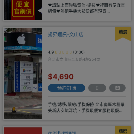
❤️請點上面聯強電信-遠技❤️裡面有便宜官
網價❤️熱銷手機大部份都有現貨
https://yujimob
精選
揚昇通訊-文山店
4.9
(3130)
台北市文山區辛亥路4段254號
$4,690
預約訂購
手機/轉移/續約/手機保險 北市南區木柵景
美新店安坑深坑，手機最便宜服務最優
質。深耕28年經驗豐富擅於
精選
內湖指標通訊