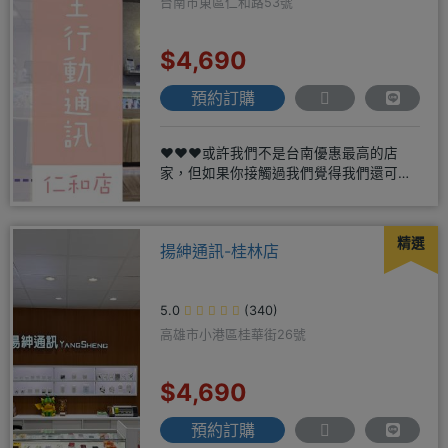
台南市東區仁和路53號
$4,690
預約訂購
❤️❤️❤️或許我們不是台南優惠最高的店
家，但如果你接觸過我們覺得我們還可
以，願意給我們機會，歡迎多詢
精選
揚紳通訊-桂林店
5.0
(340)
高雄市小港區桂華街26號
$4,690
預約訂購