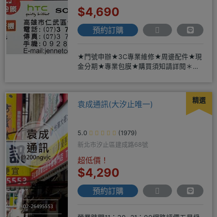
$4,690
預約訂購
★門號申辦★3C專業維修★周邊配件★現
金分期★專業包膜★購買須知請詳閱＊來
店辦理搭配門號，打卡贈好禮
精選
袁成通訊(大汐止唯一)
5.0
(1979)
新北市汐止區建成路68號
超低價！
$4,290
預約訂購