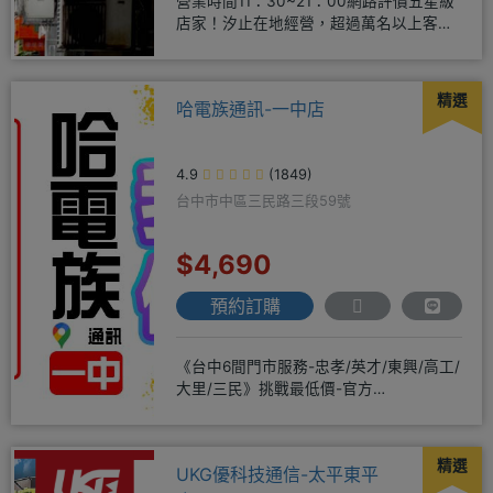
營業時間11：30~21：00網路評價五星級
店家！汐止在地經營，超過萬名以上客戶
肯定！搭配各家電信資費
精選
哈電族通訊-一中店
4.9
(1849)
台中市中區三民路三段59號
$4,690
預約訂購
《台中6間門市服務-忠孝/英才/東興/高工/
大里/三民》挑戰最低價-官方
LINE@hbp2888s♦高
精選
UKG優科技通信-太平東平