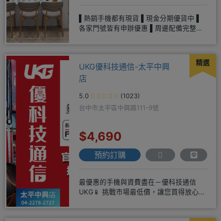
▌熱銷手機都有現貨 ▌現金分期優貨中 ▌
各家門號皆有申辦優惠 ▌周邊配備完整、
多樣選擇▌平板、各式家電
精選
UKG優科技通信-太平中興
店
5.0
(1023)
台中市太平區中興路111-9號
$4,690
預約訂購
最優惠的手機與資費盡在－優科技通信
UKG📱 挑戰市場最低價，讓您買得放心又
划算！無論是手機還是電信資費