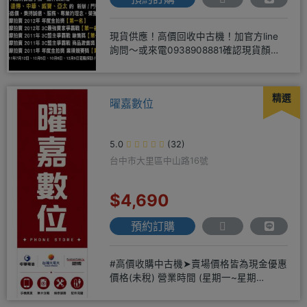
現貨供應！高價回收中古機！加官方line
詢問～或來電0938908881確認現貨顏色
時~請先告知手機王
精選
曜嘉數位
5.0
(32)
台中市大里區中山路16號
$4,690
預約訂購
#高價收購中古機➤賣場價格皆為現金優惠
價格(未稅) 營業時間 (星期一~星期
日)12:00~20:00