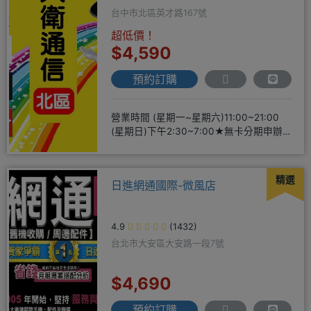
台中市北區英才路167號
超低價！
$4,590
預約訂購
營業時間 (星期一~星期六)11:00~21:00
(星期日)下午2:30~7:00★無卡分期申辦
方便
精選
日進網通國際-微風店
4.9
(1432)
台北市大安區大安路一段7號
$4,690
預約訂購