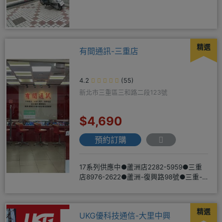
精選
有間通訊-三重店
4.2
(55)
新北市三重區三和路二段123號
$4,690
預約訂購
17系列供應中●蘆洲店2282-5959●三重
店8976-2622●蘆洲-復興路98號●三重-
三和路二
精選
UKG優科技通信-大里中興