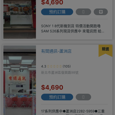
$4,690
預約訂購
SONY 1 8代新機到貨 特價活動開跑嚕
SAM S26系列現貨供應中 來電訊問 給你
超級甜甜價IP1
精選
有間通訊-蘆洲店
4.3
(105)
新北市蘆洲區復興路98號
$4,690
預約訂購
17系列供應中●蘆洲店2282-5959●三重