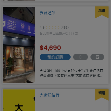
精選
鑫源通訊
4.9
(482)
台北市中山區錦州街382號
$4,690
預約訂購
★捷運中山國中站★好停車"民生龍江路口
與建國橋下皆有停車場"店前路口方便臨停
仁愛眼鏡正隔壁★保證全新
精選
大衛通信行