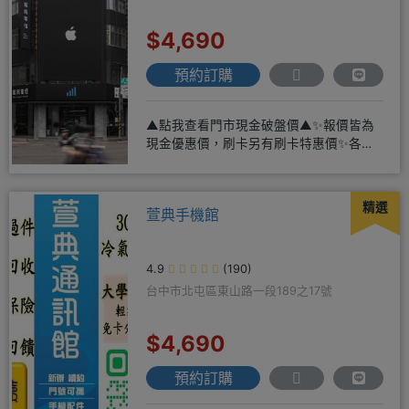
$4,690
預約訂購
▲點我查看門市現金破盤價▲✨報價皆為
現金優惠價，刷卡另有刷卡特惠價✨各大
品牌手機皆有(門號：✔續約 ✔
精選
萱典手機館
4.9
(190)
台中市北屯區東山路一段189之17號
$4,690
預約訂購