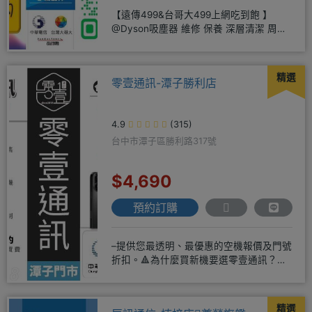
【遠傳499&台哥大499上網吃到飽 】
@Dyson吸塵器 維修 保養 深層清潔 周邊
商品 耗材販售@
精選
零壹通訊-潭子勝利店
4.9
(315)
台中市潭子區勝利路317號
$4,690
預約訂購
–提供您最透明、最優惠的空機報價及門號
折扣。🔺為什麼買新機要選零壹通訊？
◎APPLE授權經銷商、SAM
精選