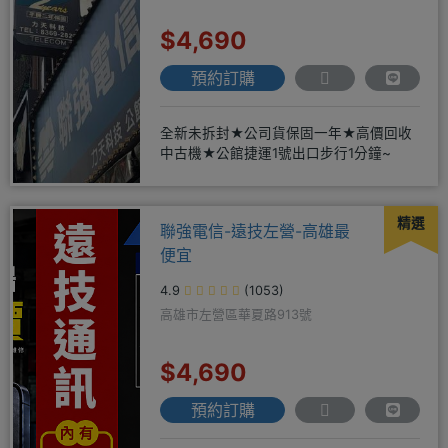
$4,690
預約訂購
全新未拆封★公司貨保固一年★高價回收
中古機★公館捷運1號出口步行1分鐘~
精選
聯強電信-遠技左營-高雄最
便宜
4.9
(1053)
高雄市左營區華夏路913號
$4,690
預約訂購