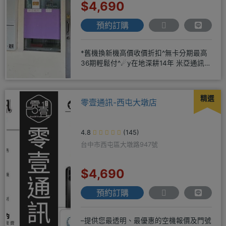
$4,690
預約訂購
*舊機換新機高價收價折扣^無卡分期最高
36期輕鬆付^☄y在地深耕14年 米亞通訊四
維門市原南大路米亞通
精選
零壹通訊-西屯大墩店
4.8
(145)
台中市西屯區大墩路947號
$4,690
預約訂購
–提供您最透明、最優惠的空機報價及門號