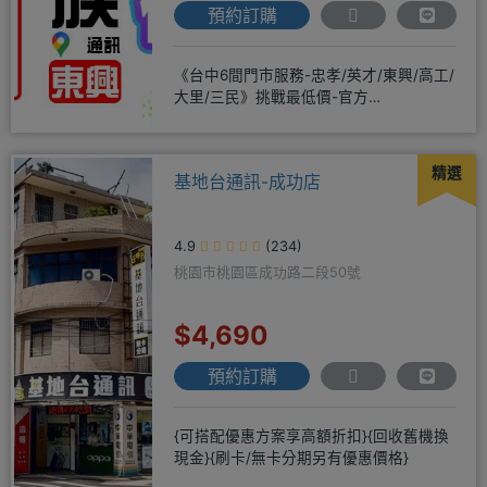
預約訂購
《台中6間門市服務-忠孝/英才/東興/高工/
大里/三民》挑戰最低價-官方
LINE@hbp2888s♦高
精選
基地台通訊-成功店
4.9
(234)
桃園市桃園區成功路二段50號
$4,690
預約訂購
{可搭配優惠方案享高額折扣}{回收舊機換
現金}{刷卡/無卡分期另有優惠價格}