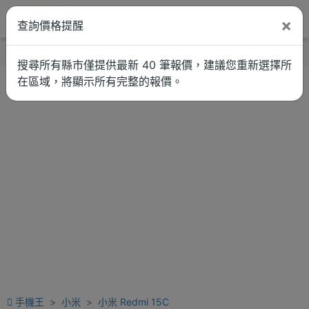
×
查詢價格提醒
找品牌
新聞
車拚
維修估價
搜尋所有縣市僅提供最新 40 筆報價，建議您重新選擇所
在區域，將顯示所有完整的報價。
手機王
小米
小米 Redmi 15C