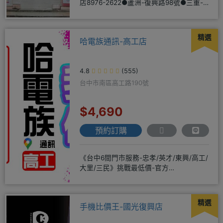
店8976-2622●蘆洲-復興路98號●三重-
三和路二
精選
哈電族通訊-高工店
4.8
(555)
台中市南區高工路190號
$4,690
預約訂購
《台中6間門市服務-忠孝/英才/東興/高工/
大里/三民》挑戰最低價-官方
LINE@hbp2888s♦高
精選
手機比價王-國光復興店