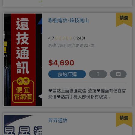
LINE@hbp2888s♦高
精選
聯強電信-遠技鳳山
4.7
(1243)
高雄市鳳山區光遠路327號
$4,690
預約訂購
❤️請點上面聯強電信-遠技❤️裡面有便宜官
網價❤️熱銷手機大部份都有現貨
https://yujimob
精選
昇昇通信