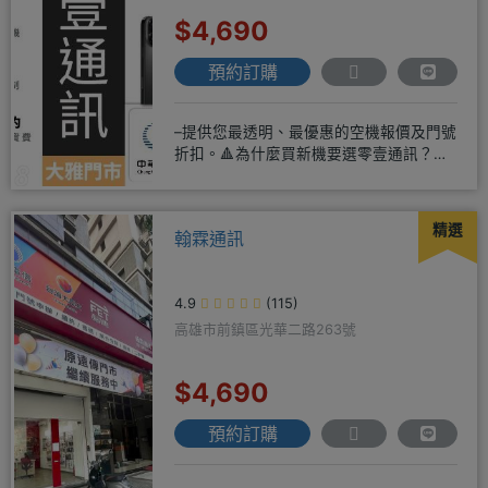
$4,690
預約訂購
–提供您最透明、最優惠的空機報價及門號
折扣。🔺為什麼買新機要選零壹通訊？
◎APPLE授權經銷商、SAM
精選
翰霖通訊
4.9
(115)
高雄市前鎮區光華二路263號
$4,690
預約訂購