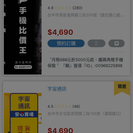
4.9
(280)
台中市南區復興路三段260號（國光路口遠傳
隔壁）
$4,690
預約訂購
〝月租688元折5000元起、攜碼再贈手機
保險 〞『賴』搜尋『ID』:00966225898
精選
宇宙通訊
4.5
(46)
台中市北屯區崇德路二段145號（瀋陽路口）
$4,690