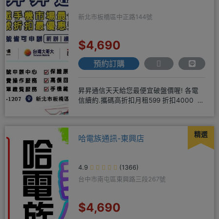
新北市板橋區中正路144號
$4,690
預約訂購
昇昇通信天天給您最便宜破盤價喔! 各電
信續約.攜碼高折扣月租599 折扣4000 月
租799 折扣7
精選
哈電族通訊-東興店
4.9
(1366)
台中市南屯區東興路三段267號
$4,690