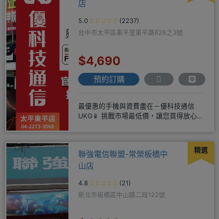
店
5.0
(2237)
台中市太平區東平里東平路826之3號
$4,690
預約訂購
最優惠的手機與資費盡在－優科技通信
UKG📱 挑戰市場最低價，讓您買得放心又
划算！無論是手機還是電信資費
精選
聯強電信聯盟-常榮板橋中
山店
4.8
(21)
新北市板橋區中山路二段122號