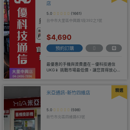
店
5.0
(1661)
台中市大里區中興路1段392之1號
$4,690
預約訂購
最優惠的手機與資費盡在－優科技通信
UKG📱 挑戰市場最低價，讓您買得放心又
划算！無論是手機還是電信資費
精選
米亞通訊-新竹四維店
5.0
(598)
新竹市北區四維路63號