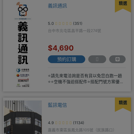
精選
義訊通訊
5.0
(351)
台中市北屯區昌平路一段274號
$4,690
預約訂購
⭐請先來電洽詢是否有貨以免您白跑一趟
⭐⭐空機不強迫搭配件⭐搭配門號方案優惠
更多⭐⭐手機加購滿版玻璃貼+
精選
藍訊電信
4.9
(1134)
嘉義市東區吳鳳北路105號（民族路口）