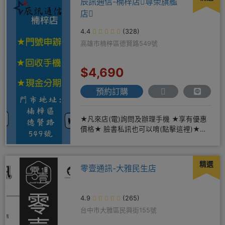
辰訊通信-楠梓店尊榮旗艦
店
4.4
(328)
高雄市楠梓區德賢路549號
$4,690
預約訂購
★凡來店(電)詢問及辦理手機 ★享有優惠
價格★ 臉書私訊也可以唷(點擊這裡)★免
卡現金分期→免頭期免手
精選
零壹通訊-大雅民生店
4.9
(265)
台中市大雅區民興街155號