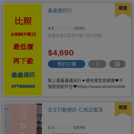
精選
鑫鑫通訊行
4.6
(1935)
高雄市鳳山區青年路二段286號
$4,690
預約訂購
點上面鑫鑫通訊行★裡有便宜官網價❤️不
強制搭配件包❤️https://www.xinxinmobile
精選
女王行動通訊-仁和店置頂
5.0
(2679)