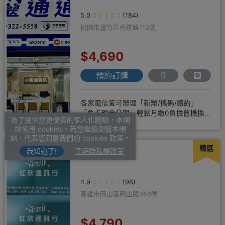
5.0
(184)
桃園市蘆竹區南崁路113號
$4,690
預約訂購
各家電信皆可辦理「新辦/攜碼/續約」
「免卡現金分期」輕鬆月繳0負擔舊機換
為了提供您更優質的個人化體驗，本網
新機馬上折抵，高價收購用心經營
站使用 cookies，若您繼續瀏覽本網
站，代表您同意我們的 cookies 政策。
精選
我知道了!
了解隱私權政策
虹欣通訊行
4.9
(98)
高雄市岡山區岡山路356號
$4,790