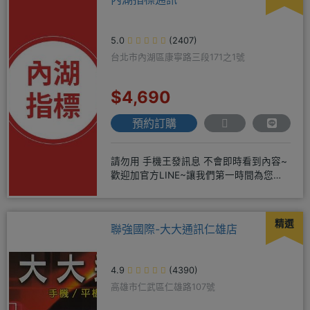
5.0
(2407)
台北市內湖區康寧路三段171之1號
$4,690
預約訂購
請勿用 手機王發訊息 不會即時看到內容~
歡迎加官方LINE~讓我們第一時間為您服
務^^或著可以FB搜尋
精選
聯強國際-大大通訊仁雄店
4.9
(4390)
高雄市仁武區仁雄路107號