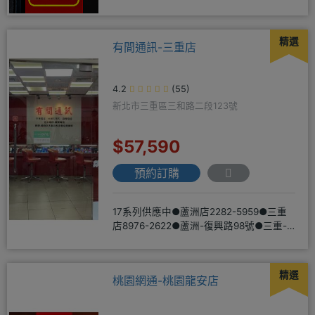
https://yujimob
精選
有間通訊-三重店
4.2
(55)
新北市三重區三和路二段123號
$57,590
預約訂購
17系列供應中●蘆洲店2282-5959●三重
店8976-2622●蘆洲-復興路98號●三重-
三和路二
精選
桃園網通-桃園龍安店