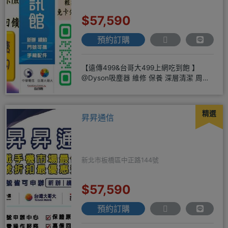
$57,590
預約訂購
【遠傳499&台哥大499上網吃到飽 】
@Dyson吸塵器 維修 保養 深層清潔 周邊
商品 耗材販售@
精選
昇昇通信
新北市板橋區中正路144號
$57,590
預約訂購