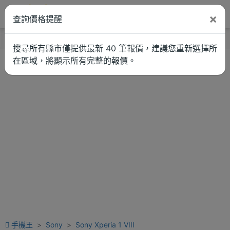
×
查詢價格提醒
找品牌
新聞
車拚
維修估價
搜尋所有縣市僅提供最新 40 筆報價，建議您重新選擇所
在區域，將顯示所有完整的報價。
手機王
Sony
Sony Xperia 1 VIII