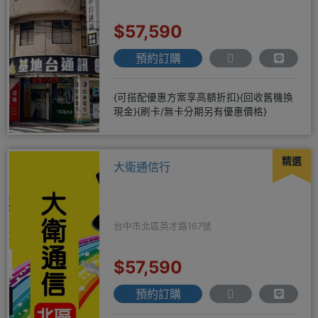
$57,590
預約訂購
{可搭配優惠方案享高額折扣}{回收舊機換
現金}{刷卡/無卡分期另有優惠價格}
精選
大衛通信行
台中市北區英才路167號
$57,590
預約訂購