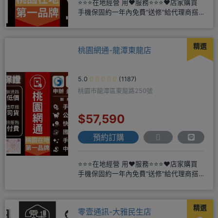
⭐⭐⭐在地經營 用❤️服務⭐⭐⭐❤️店家購買
手機保固約一年內免費"送修"給代理商搭
配門號再享高額折扣，
精選
桃園網通-龍潭東龍店
5.0
(1187)
桃園市龍潭區東龍路250號
$57,590
預約訂購
⭐⭐⭐在地經營 用❤️服務⭐⭐⭐❤️店家購買
手機保固約一年內免費"送修"給代理商搭
配門號再享高額折扣，
精選
零壹通訊-大雅民生店