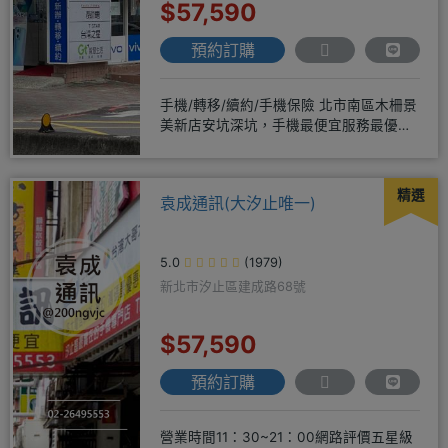
$57,590
預約訂購
手機/轉移/續約/手機保險 北市南區木柵景
美新店安坑深坑，手機最便宜服務最優
質。深耕28年經驗豐富擅於
精選
袁成通訊(大汐止唯一)
5.0
(1979)
新北市汐止區建成路68號
$57,590
預約訂購
營業時間11：30~21：00網路評價五星級