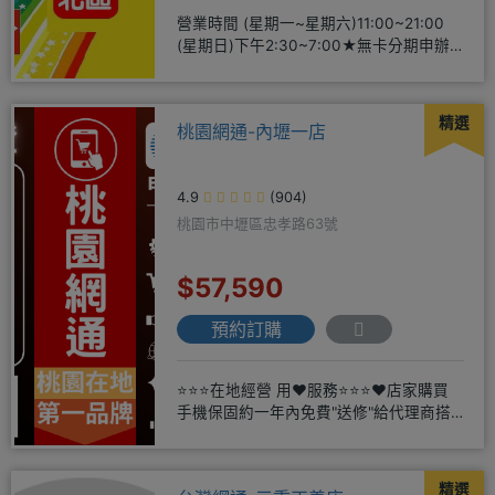
營業時間 (星期一~星期六)11:00~21:00
(星期日)下午2:30~7:00★無卡分期申辦
方便
精選
桃園網通-內壢一店
4.9
(904)
桃園市中壢區忠孝路63號
$57,590
預約訂購
⭐⭐⭐在地經營 用❤️服務⭐⭐⭐❤️店家購買
手機保固約一年內免費"送修"給代理商搭
配門號再享高額折扣，
精選