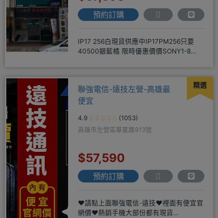
預約訂購
IP17 256白現貨供應中IP17PM256只要
40500銀藍橘 限時優惠價價SONY1-8
256
精選
聯強電信-遠技左營-高雄最
便宜
4.9
(1053)
高雄市左營區華夏路913號
$57,590
預約訂購
❤️請點上面聯強電信-遠技❤️裡面有便宜官
網價❤️熱銷手機大部份都有現貨