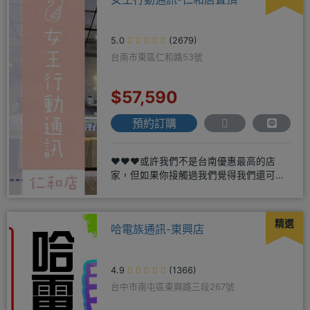
5.0
(2679)
台南市東區仁和路53號
$57,590
預約訂購
❤️❤️❤️或許我們不是台南優惠最高的店
家，但如果你接觸過我們覺得我們還可
以，願意給我們機會，歡迎多詢
精選
哈電族通訊-東興店
4.9
(1366)
台中市南屯區東興路三段267號