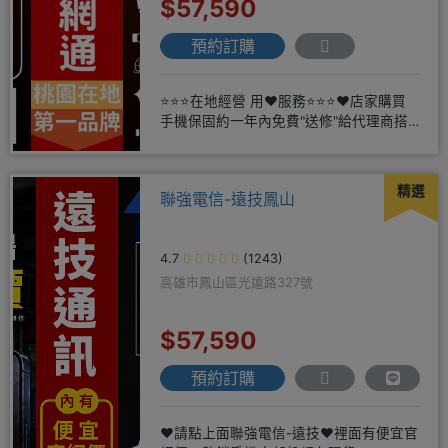
$57,590
預約訂購
⭐⭐⭐在地經營 用❤️服務⭐⭐⭐❤️店家購買
手機保固約一年內免費"送修"給代理商搭
配門號再享高額折扣，
精選
聯強電信-遠技鳳山
4.7
(1243)
高雄市鳳山區光遠路327號
$57,590
預約訂購
❤️請點上面聯強電信-遠技❤️裡面有便宜官