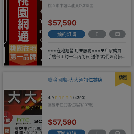
桃園市中壢區龍東路315號
$57,590
預約訂購
⭐⭐⭐在地經營 用❤️服務⭐⭐⭐❤️店家購買
手機保固約一年內免費"送修"給代理商搭
配門號再享高額折扣，
精選
聯強國際-大大通訊仁雄店
4.9
(4390)
高雄市仁武區仁雄路107號
$57,590
預約訂購