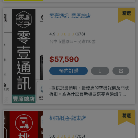
精選
零壹通訊-豐原總店
4.9
(678)
台中市豐原區三民路110號
$57,590
預約訂購
–提供您最透明、最優惠的空機報價及門號
折扣。🔺為什麼買新機要選零壹通訊？
◎APPLE授權經銷商、SAM
精選
桃園網通-龍東店
5.0
(705)