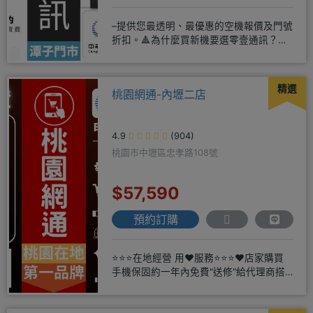
–提供您最透明、最優惠的空機報價及門號
折扣。🔺為什麼買新機要選零壹通訊？
◎APPLE授權經銷商、SAM
精選
桃園網通-內壢二店
4.9
(904)
桃園市中壢區忠孝路108號
$57,590
預約訂購
⭐⭐⭐在地經營 用❤️服務⭐⭐⭐❤️店家購買
手機保固約一年內免費"送修"給代理商搭
配門號再享高額折扣，