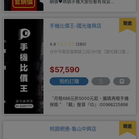
網價❤️熱銷手機大部份都有現貨
https://yujimob
精選
手機比價王-國光復興店
4.9
(280)
台中市南區復興路三段260號（國光路口遠傳
隔壁）
$57,590
預約訂購
〝月租688元折5000元起、攜碼再贈手機
保險 〞『賴』搜尋『ID』:00966225898
精選
桃園網通-龜山中興店