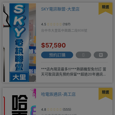
精選
SKY電訊聯盟-大里店
4.5
(197)
台中市大里區中興路二段606號
$57,590
預約訂購
***店內現貨最多!!!***熱銷機型免付訂 當
天可取貨請先預約保留**超過20年通訊經
驗2001年起
精選
哈電族通訊-高工店
4.8
(555)