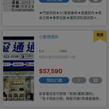
★門號申辦★3C專業維修★周邊配件★現
金分期★專業包膜★購買須知請詳閱＊來
店辦理搭配門號，打卡贈好禮
精選
小靈通通訊
5.0
(184)
桃園市蘆竹區南崁路113號
$57,590
預約訂購
各家電信皆可辦理「新辦/攜碼/續約」
「免卡現金分期」輕鬆月繳0負擔舊機換
新機馬上折抵，高價收購用心經營