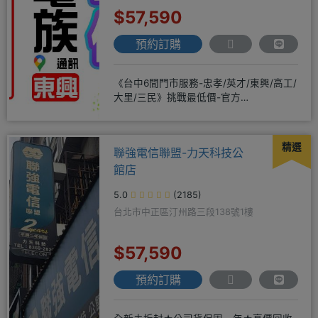
$57,590
預約訂購
《台中6間門市服務-忠孝/英才/東興/高工/
大里/三民》挑戰最低價-官方
LINE@hbp2888s♦高
精選
聯強電信聯盟-力天科技公
館店
5.0
(2185)
台北市中正區汀州路三段138號1樓
$57,590
預約訂購