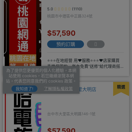
5.0
(1110)
桃園市中壢區中正路324號
$57,590
預約訂購
⭐⭐⭐在地經營 用❤️服務⭐⭐⭐❤️店家購買
手機保固約一年內免費"送修"給代理商搭
為了提供您更優質的個人化體驗，本網
配門號再享高額折扣，
站使用 cookies，若您繼續瀏覽本網
站，代表您同意我們的 cookies 政策。
精選
我知道了!
了解隱私權政策
哈電族通訊-大里大明店
台中市大里區大明路146-1號
$57,590