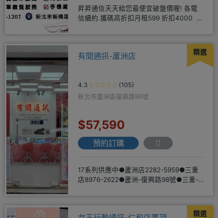
昇昇通信天天給您最便宜破盤價喔! 各電
信續約.攜碼高折扣月租599 折扣4000 月
租799 折扣7
精選
有間通訊-蘆洲店
4.3
(105)
新北市蘆洲區復興路98號
$57,590
預約訂購
17系列供應中●蘆洲店2282-5959●三重
店8976-2622●蘆洲-復興路98號●三重-
三和路二
精選
女王行動通訊-仁和店置頂