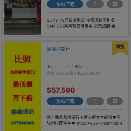
預約訂購
SONY 1 8代新機到貨 特價活動開跑嚕
SAM S26系列現貨供應中 來電訊問 給你
超級甜甜價IP1
精選
鑫鑫通訊行
4.6
(1935)
高雄市鳳山區青年路二段286號
$57,590
預約訂購
點上面鑫鑫通訊行★裡有便宜官網價❤️不
強制搭配件包❤️https://www.xinxinmobile