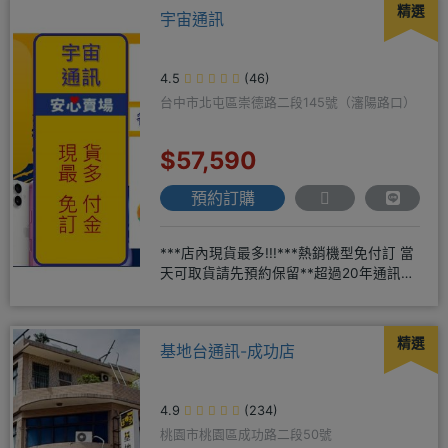
精選
宇宙通訊
4.5
(46)
台中市北屯區崇德路二段145號（瀋陽路口）
$57,590
預約訂購
***店內現貨最多!!!***熱銷機型免付訂 當
天可取貨請先預約保留**超過20年通訊經
驗2001年起
精選
基地台通訊-成功店
4.9
(234)
桃園市桃園區成功路二段50號