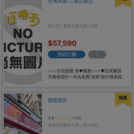
台灣網通-三重正義店
新北市三重區正義北路222號
$57,590
預約訂購
⭐⭐⭐在地經營 用❤️服務⭐⭐⭐❤️店家購買
手機保固約一年內免費"送修"給代理商搭
配門號再享高額折扣，
精選
翰霖通訊
4.9
(115)
高雄市前鎮區光華二路263號