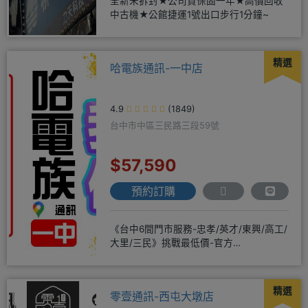
全新未拆封★公司貨保固一年★高價回收
中古機★公館捷運1號出口步行1分鐘~
精選
哈電族通訊-一中店
4.9
(1849)
台中市中區三民路三段59號
$57,590
預約訂購
《台中6間門市服務-忠孝/英才/東興/高工/
大里/三民》挑戰最低價-官方
LINE@hbp2888s♦高
精選
零壹通訊-西屯大墩店