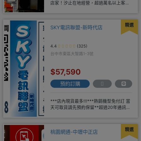
店家！汐止在地經營，超過萬名以上客戶
肯定！搭配各家電信資費
精選
SKY電訊聯盟-新時代店
4.4
(325)
台中市東區大智路1-3號
$57,590
預約訂購
***店內現貨最多!!!***熱銷機型免付訂 當
天可取貨請先預約保留**超過20年通訊經
驗2001年起
精選
桃園網通-中壢中正店