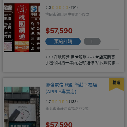
5.0
(791)
桃園市龜山區中興路443號
$57,590
預約訂購
⭐⭐⭐在地經營 用❤️服務⭐⭐⭐❤️店家購買
手機保固約一年內免費"送修"給代理商搭
配門號再享高額折扣，
精選
聯強電信聯盟-新莊幸福店
(APPLE專賣店)
4.7
(133)
新北市新莊區幸福路775號
$57,590