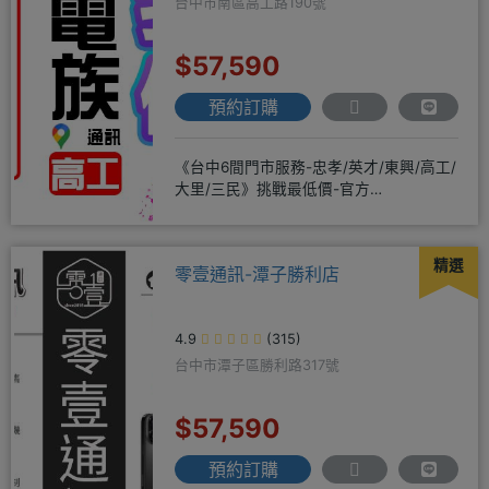
台中市南區高工路190號
$57,590
預約訂購
《台中6間門市服務-忠孝/英才/東興/高工/
大里/三民》挑戰最低價-官方
LINE@hbp2888s♦高
精選
零壹通訊-潭子勝利店
4.9
(315)
台中市潭子區勝利路317號
$57,590
預約訂購