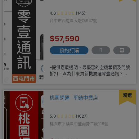
4.8
(145)
台中市西屯區大墩路947號
$57,590
預約訂購
–提供您最透明、最優惠的空機報價及門號
折扣。🔺為什麼買新機要選零壹通訊？
◎APPLE授權經銷商、SAM
精選
桃園網通- 平鎮中豐店
5.0
(1627)
桃園市平鎮區中豐南勢二段116號