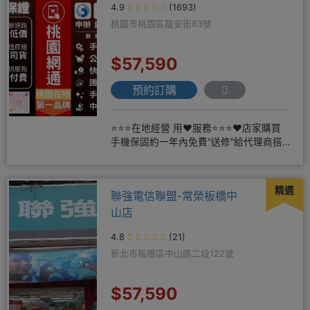
4.9
(1693)
桃園市桃園區龍安街83號
$57,590
預約訂購
⭐⭐⭐在地經營 用❤️服務⭐⭐⭐❤️店家購買
手機保固約一年內免費"送修"給代理商搭
配門號再享高額折扣，
精選
聯強電信聯盟-常榮板橋中
山店
4.8
(21)
新北市板橋區中山路二段122號
$57,590