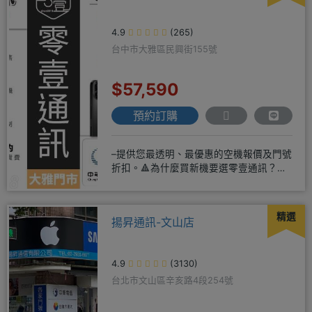
4.9
(265)
台中市大雅區民興街155號
$57,590
預約訂購
–提供您最透明、最優惠的空機報價及門號
折扣。🔺為什麼買新機要選零壹通訊？
◎APPLE授權經銷商、SAM
精選
揚昇通訊-文山店
4.9
(3130)
台北市文山區辛亥路4段254號