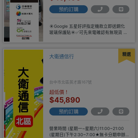
預約訂購
☀️Google 五星好評指定機款立即送鋼化
玻璃保護貼☀️✅可先來電確認有無現貨 ☎️
04-2631
精選
大衛通信行
台中市北區英才路167號
超低價！
$45,890
預約訂購
營業時間 (星期一~星期六)11:00~21:00
(星期日)下午2:30~7:00★無卡分期申辦