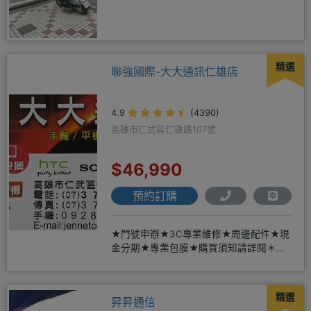
精選
聯強國際-大大通訊仁雄店
4.9
(4390)
高雄市仁武區仁雄路107號
$46,990
預約訂購
★門號申辦★3C專業維修★周邊配件★現
金分期★專業包膜★購買須知請詳閱＊來
店辦理搭配門號，打卡贈好禮
精選
昇昇通信