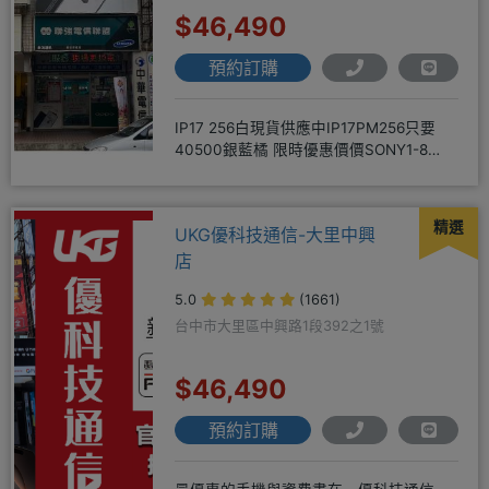
$46,490
預約訂購
IP17 256白現貨供應中IP17PM256只要
40500銀藍橘 限時優惠價價SONY1-8
256
精選
UKG優科技通信-大里中興
店
5.0
(1661)
台中市大里區中興路1段392之1號
$46,490
預約訂購