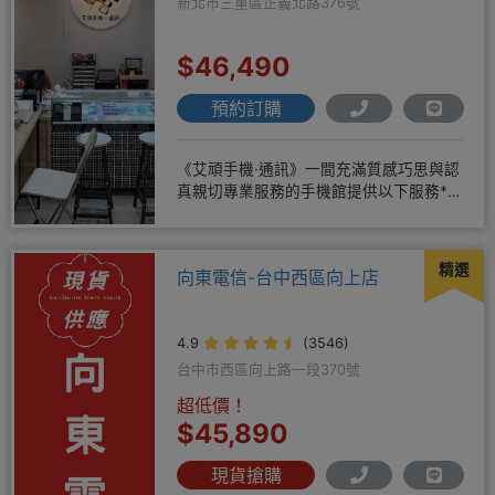
新北市三重區正義北路376號
$46,490
預約訂購
《艾頑手機·通訊》一間充滿質感巧思與認
真親切專業服務的手機館提供以下服務*免
卡/無卡/手機/3C產品/
精選
向東電信-台中西區向上店
4.9
(3546)
台中市西區向上路一段370號
超低價！
$45,890
現貨搶購