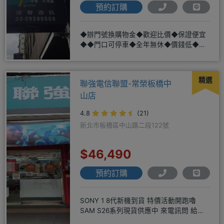
預約訂購
◆辦門號換購物金◆歡迎比價◆保證便宜
◆◆門口可停車◆全年無休◆價錢低◆服
務好◆超低價單機商品需搭配選購
精選
聯強電信聯盟-常榮板橋中
山店
4.8
(21)
新北市板橋區中山路二段122號
$46,490
預約訂購
SONY 1 8代新機到貨 特價活動開跑嚕
SAM S26系列現貨供應中 來電訊問 給你
超級甜甜價IP1