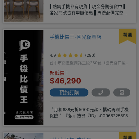
▌熱銷手機都有現貨 ▌現金分期優貨中 ▌
各家門號皆有申辦優惠 ▌周邊配備完整、
多樣選擇▌平板、各式家電
精選
手機比價王-國光復興店
4.9
(280)
台中市南區復興路三段260號（國光路口遠傳
隔壁）
超低價！
$46,290
預約訂購
〝月租688元折5000元起、攜碼再贈手機
保險 〞『賴』搜尋『ID』:00966225898
精選