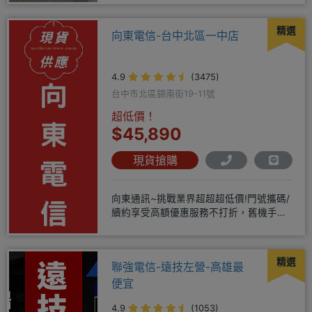
精選
向東電信-台中北區一中店
4.9
(3475)
台中市北區錦南街19-11號
超低價！
$45,890
現貨搶購
向東通訊~挑戰業界超超超低價!門號攜碼/
續約享受高額優惠服務不打折，舊機手機
還能享受舊換新加碼優惠!!
精選
聯強電信-遠技左營-高雄最
便宜
4.9
(1053)