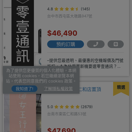
4.8
(145)
台中市西屯區大墩路947號
$46,490
預約訂購
–提供您最透明、最優惠的空機報價及門號
折扣。🔺為什麼買新機要選零壹通訊？
為了提供您更優質的個人化體驗，本網
◎APPLE授權經銷商、SAM
站使用 cookies，若您繼續瀏覽本網
站，代表您同意我們的 cookies 政策。
精選
我知道了!
了解隱私權政策
女王行動通訊-仁和店置頂
5.0
(2679)
台南市東區仁和路53號
$47,690