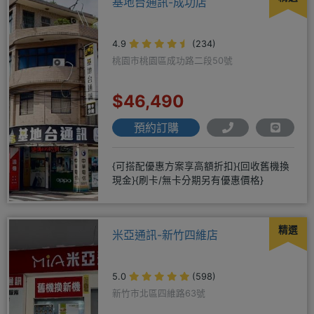
基地台通訊-成功店
4.9
(234)
桃園市桃園區成功路二段50號
$46,490
預約訂購
{可搭配優惠方案享高額折扣}{回收舊機換
現金}{刷卡/無卡分期另有優惠價格}
精選
米亞通訊-新竹四維店
5.0
(598)
新竹市北區四維路63號