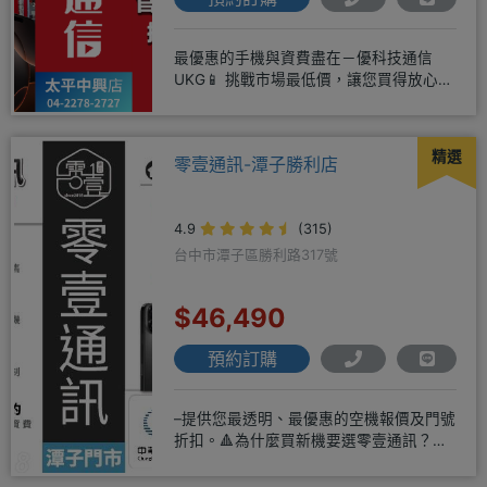
最優惠的手機與資費盡在－優科技通信
UKG📱 挑戰市場最低價，讓您買得放心又
划算！無論是手機還是電信資費
精選
零壹通訊-潭子勝利店
4.9
(315)
台中市潭子區勝利路317號
$46,490
預約訂購
–提供您最透明、最優惠的空機報價及門號
折扣。🔺為什麼買新機要選零壹通訊？
◎APPLE授權經銷商、SAM