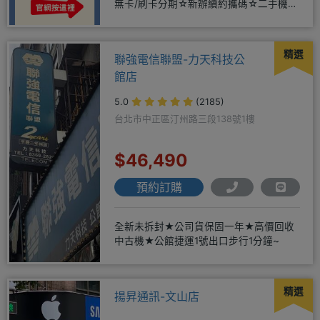
無卡/刷卡分期☆新辦續約攜碼☆二手機買
賣☆
精選
聯強電信聯盟-力天科技公
館店
5.0
(2185)
台北市中正區汀州路三段138號1樓
$46,490
預約訂購
全新未拆封★公司貨保固一年★高價回收
中古機★公館捷運1號出口步行1分鐘~
精選
揚昇通訊-文山店