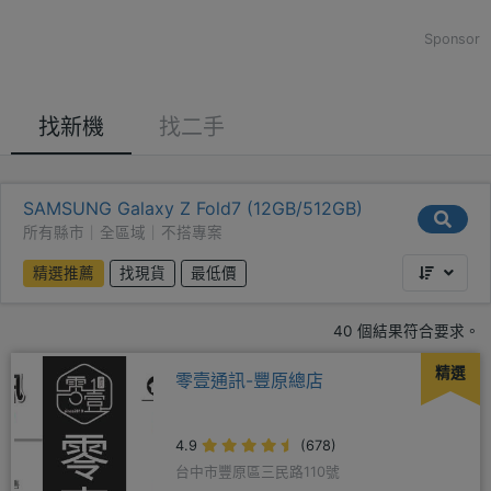
Sponsor
找新機
找二手
SAMSUNG Galaxy Z Fold7 (12GB/512GB)
所有縣市｜全區域｜不搭專案
精選推薦
找現貨
最低價
40 個結果符合要求。
精選
零壹通訊-豐原總店
4.9
(678)
台中市豐原區三民路110號