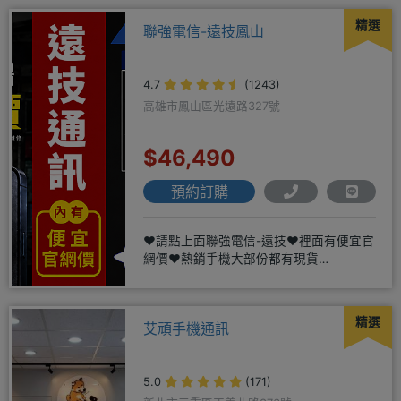
精選
聯強電信-遠技鳳山
4.7
(1243)
高雄市鳳山區光遠路327號
$46,490
預約訂購
❤️請點上面聯強電信-遠技❤️裡面有便宜官
網價❤️熱銷手機大部份都有現貨
https://yujimob
精選
艾頑手機通訊
5.0
(171)