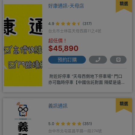
精選
好康通訊-天母店
4.9
(317)
台北市士林區天母西路11之4號
超低價！
$45,890
預約訂購
附近好停車 "天母西側地下停車場" 門口
亦可臨時停車【中國信託對面 隔壁是遠傳
電信】營業地址:天母西
精選
義訊通訊
5.0
(351)
台中市北屯區昌平路一段274號