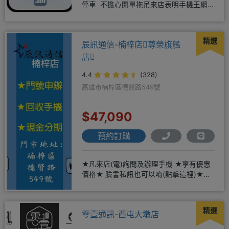
停車 不擔心開單拖吊來店表明手機王網
友 才能享有
精選
辰訊通信-楠梓店尊榮旗艦
店
4.4
(328)
高雄市楠梓區德賢路549號
$47,090
預約訂購
★凡來店(電)詢問及辦理手機 ★享有優惠
價格★ 臉書私訊也可以唷(點擊這裡)★免
卡現金分期→免頭期免手
精選
零壹通訊-西屯大墩店