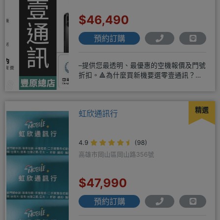
$46,490
預約訂購
–提供您最透明、最優惠的空機報價及門號
折扣。🔺為什麼買新機要選零壹通訊？
◎APPLE授權經銷商、SAM
精選
虹欣通訊行
4.9
(98)
高雄市岡山區岡山路356號
$47,990
預約訂購