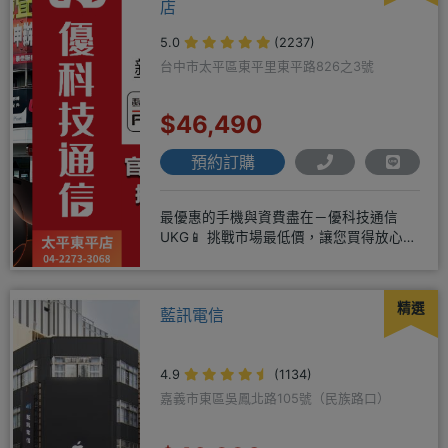
店
5.0
(2237)
台中市太平區東平里東平路826之3號
$46,490
預約訂購
最優惠的手機與資費盡在－優科技通信
UKG📱 挑戰市場最低價，讓您買得放心又
划算！無論是手機還是電信資費
精選
藍訊電信
4.9
(1134)
嘉義市東區吳鳳北路105號（民族路口）