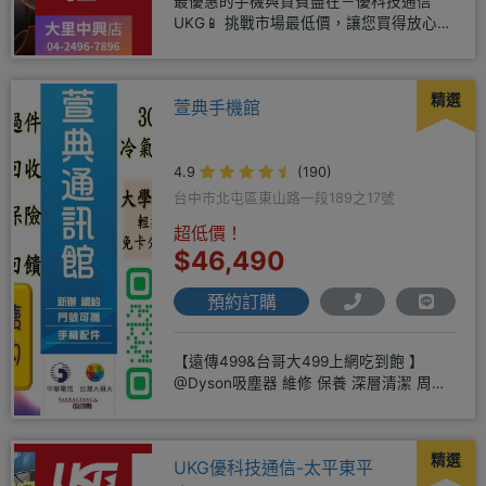
最優惠的手機與資費盡在－優科技通信
UKG📱 挑戰市場最低價，讓您買得放心又
划算！無論是手機還是電信資費
精選
萱典手機館
4.9
(190)
台中市北屯區東山路一段189之17號
超低價！
$46,490
預約訂購
【遠傳499&台哥大499上網吃到飽 】
@Dyson吸塵器 維修 保養 深層清潔 周邊
商品 耗材販售@
精選
UKG優科技通信-太平東平