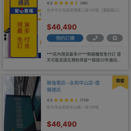
4.5
(46)
台中市北屯區崇德路二段145號（瀋陽路口）
$46,490
預約訂購
***店內現貨最多!!!***熱銷機型免付訂 當
天可取貨請先預約保留**超過20年通訊經
驗2001年起
精選
聯強電訊--永和中山店-億
聲通訊
4.5
(114)
新北市永和區中山路一段199號
$46,490