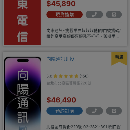
$45,890
現貨搶購
向東通訊~挑戰業界超超超低價!門號攜碼/
續約享受高額優惠服務不打折，舊機手機
還能享受舊換新加碼優惠!!
精選
向陽通訊北投
5.0
(156)
台北市北投區尊賢街220號
$46,490
預約訂購
北投區尊賢街220號 02-2821-3911門口好