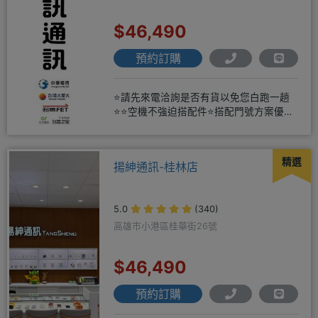
$46,490
預約訂購
⭐請先來電洽詢是否有貨以免您白跑一趟
⭐⭐空機不強迫搭配件⭐搭配門號方案優惠
更多⭐⭐手機加購滿版玻璃貼+
精選
揚紳通訊-桂林店
5.0
(340)
高雄市小港區桂華街26號
$46,490
預約訂購