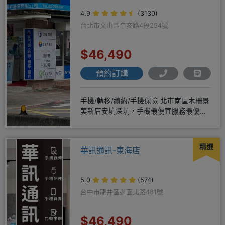
4.9
(3130)
台北市文山區辛亥路4段254號
$46,490
預約訂購
手機/轉移/續約/手機保險 北市南區木柵景
美新店安坑深坑，手機最便宜服務最優
質。深耕28年經驗豐富擅於
精選
華訊通訊-東海店
5.0
(574)
台中市龍井區遊園北路481號
$46,490