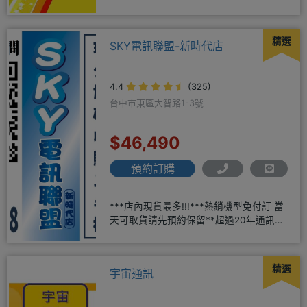
方便
精選
SKY電訊聯盟-新時代店
4.4
(325)
台中市東區大智路1-3號
$46,490
預約訂購
***店內現貨最多!!!***熱銷機型免付訂 當
天可取貨請先預約保留**超過20年通訊經
驗2001年起
精選
宇宙通訊