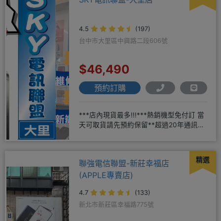
4.5
(197)
台中市大里區中興路二段606號
$46,490
預約訂購
***店內現貨最多!!!***熱銷機型免付訂 當
天可取貨請先預約保留**超過20年通訊經
驗2001年起
精選
聯強電信聯盟-新莊幸福店
(APPLE專賣店)
4.7
(133)
新北市新莊區幸福路775號