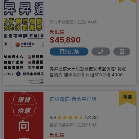
新北市板橋區中正路144號
超低價！
$45,890
預約訂購
昇昇通信天天給您最便宜破盤價喔! 各電
信續約.攜碼高折扣月租599 折扣4000 月
租799 折扣7
精選
向東電信-苗栗中正店
4.9
(2422)
苗栗縣苗栗市中正路513號
超低價！