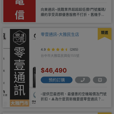
向東通訊~挑戰業界超超超低價!門號攜碼/
續約享受高額優惠服務不打折，舊機手機
還能享受舊換新加碼優惠!!
精選
零壹通訊-大雅民生店
4.9
(265)
台中市大雅區民興街155號
$46,490
預約訂購
–提供您最透明、最優惠的空機報價及門號
折扣。🔺為什麼買新機要選零壹通訊？
◎APPLE授權經銷商、SAM