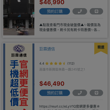
$46,990
預約訂購
▲點我查看門市現金破盤價▲✨報價皆為
現金優惠價，刷卡另有刷卡特惠價✨各大
品牌手機皆有(門號：✔續約 ✔
精選
巨霖通信
4.4
(112)
高雄市新興區林森一路245號之1
$46,490
預約訂購
https://reurl.cc/eLyV1Q官網更多優惠☆