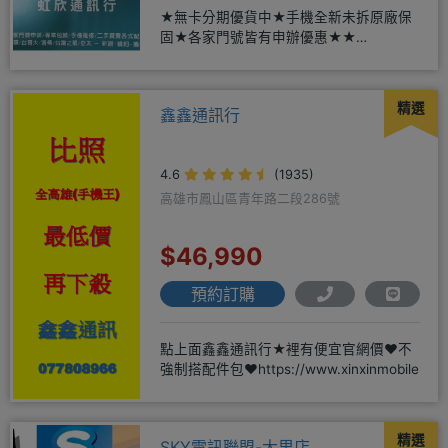
★無卡分期優貨中★手機全新未拆原廠保
固★各家門號皆有申辦優惠★★
賴:@913mrrsk
精選
鑫鑫通訊行
4.6
(1935)
高雄市鳳山區青年路二段286號
$46,990
預約訂購
點上面鑫鑫通訊行★裡有便宜官網價❤️不
強制搭配件包❤️https://www.xinxinmobile
精選
SKY電訊聯盟-大里店