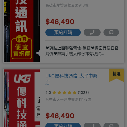
高雄市左營區華夏路913號
$46,490
預約訂購
❤️請點上面聯強電信-遠技❤️裡面有便宜官
網價❤️熱銷手機大部份都有現貨
https://yujimob
精選
UKG優科技通信-太平中興
店
5.0
(1023)
台中市太平區中興路111-9號
$46,490
預約訂購