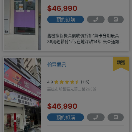
$46,990
預約訂購
舊機換新機高價收價折扣^無卡分期最高
36期輕鬆付^☄y在地深耕14年 米亞通訊四
維門市原南大路米亞通訊
精選
翰霖通訊
4.9
(115)
高雄市前鎮區光華二路263號
$46,990
預約訂購