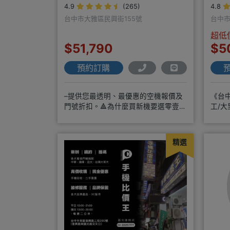
4.9
(265)
4.8
台中市大雅區民興街155號
台中市
超低
$51,790
$5
預約訂購
–提供您最透明、最優惠的空機報價及
《台中
門號折扣。🔺為什麼買新機要選零壹通
工/大
訊？◎APPLE授權經銷商、SAM
LINE
精選