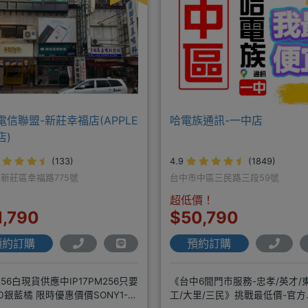
電信聯盟-新莊幸福店(APPLE
哈電族通訊-一中店
店)
(133)
4.9
(1849)
新莊區幸福路775號
台中市中區三民路三段59號
超低價！
1,790
$50,790
預約訂購
預約訂購
7 256白現貨供應中IP17PM256只要
《台中6間門市服務-忠孝/英才/
00銀藍橘 限時優惠價價SONY1-8
工/大里/三民》挑戰最低價-官方