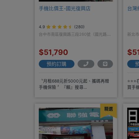
手機比價王-國光復興店
台灣
4.9
(280)
台中市南區復興路三段260號（國光路口
新北市
遠傳隔壁）
$51,790
$5
預約訂購
〝月租688元折5000元起、攜碼再贈
⭐⭐⭐
手機保險 〞『賴』搜尋
買手
『ID』:00966225898
商搭
精選