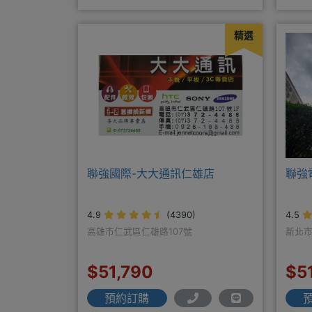
三重-三和路二
256
精選
聯強國際-大大通訊仁雄店
聯強
4.9
(4390)
4.5
高雄市仁武區仁雄路107號
新北市
$51,790
$5
預約訂購