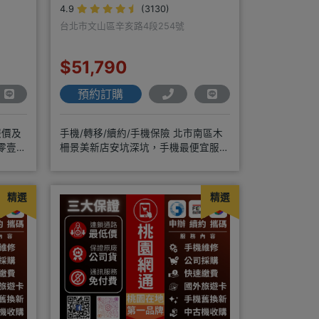
4.9
(3130)
台北市文山區辛亥路4段254號
$51,790
預約訂購
報價及
手機/轉移/續約/手機保險 北市南區木
零壹通
柵景美新店安坑深坑，手機最便宜服務
最優質。深耕28年經驗豐富擅於
精選
精選