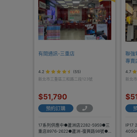
有間通訊-三重店
聯強
專賣
4.2
(55)
4.7
新北市三重區三和路二段123號
新北市
$51,790
$5
預約訂購
17系列供應中●蘆洲店2282-5959●三
IP1
重店8976-2622●蘆洲-復興路98號●
405