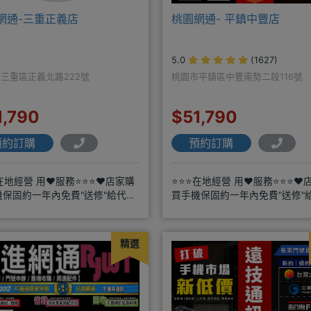
網通-三重正義店
桃園網通- 平鎮中豐店
5.0
(1627)
三重區正義北路222號
桃園市平鎮區中豐南勢二段116號
1,790
$51,790
預約訂購
預約訂購
在地經營 用❤️服務⭐⭐⭐❤️店家購
⭐⭐⭐在地經營 用❤️服務⭐⭐⭐❤️
機保固約一年內免費"送修"給代理
買手機保固約一年內免費"送修"
配門號再享高額折扣，
商搭配門號再享高額折扣，
精選