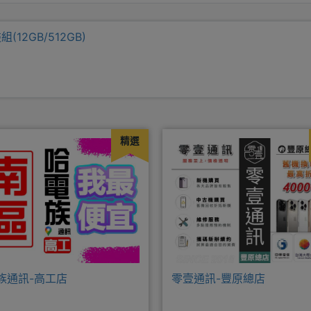
裝組(12GB/512GB)
精選
族通訊-高工店
零壹通訊-豐原總店