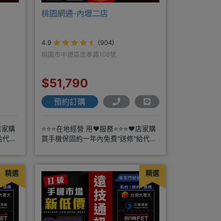
桃園網通-內壢二店
4.9
(904)
桃園市中壢區忠孝路108號
$51,790
預約訂購
店家購
⭐⭐⭐在地經營 用❤️服務⭐⭐⭐❤️店家購
給代理
買手機保固約一年內免費"送修"給代理
商搭配門號再享高額折扣，
精選
精選