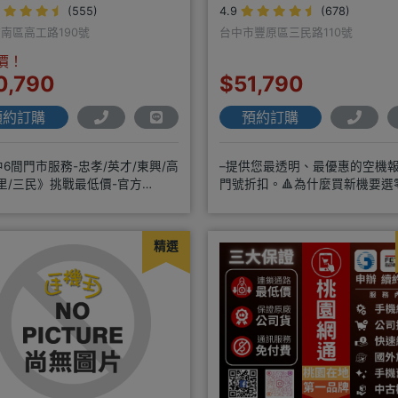
(555)
4.9
(678)
南區高工路190號
台中市豐原區三民路110號
價！
0,790
$51,790
預約訂購
預約訂購
6間門市服務-忠孝/英才/東興/高
–提供您最透明、最優惠的空機
里/三民》挑戰最低價-官方
門號折扣。🔺為什麼買新機要選
@hbp2888s♦高
訊？◎APPLE授權經銷商、SAM
精選