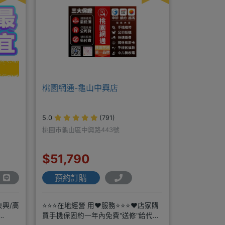
桃園網通-龜山中興店
5.0
(791)
桃園市龜山區中興路443號
$51,790
預約訂購
東興/高
⭐⭐⭐在地經營 用❤️服務⭐⭐⭐❤️店家購
買手機保固約一年內免費"送修"給代理