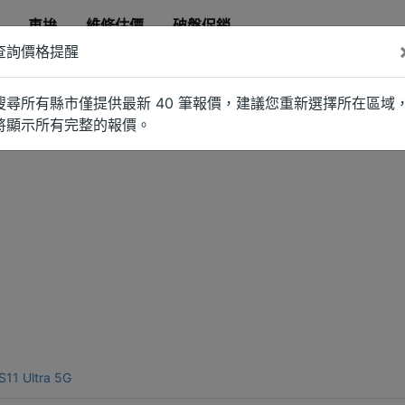
車拚
維修估價
破盤促銷
查詢價格提醒
搜尋所有縣市僅提供最新 40 筆報價，建議您重新選擇所在區域
將顯示所有完整的報價。
11 Ultra 5G