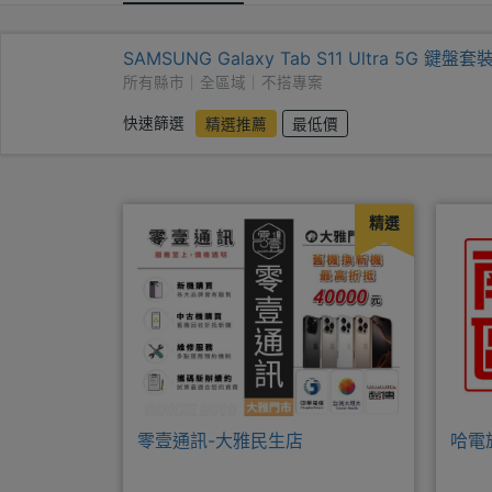
SAMSUNG Galaxy Tab S11 Ultra 5G 鍵盤套
所有縣市｜全區域｜不搭專案
快速篩選
精選推薦
最低價
精選
零壹通訊-大雅民生店
哈電