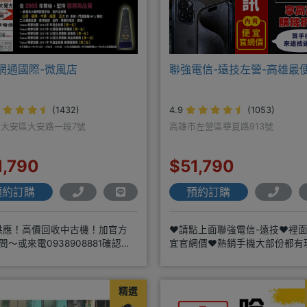
網通國際-微風店
聯強電信-遠技左營-高雄最
(1432)
4.9
(1053)
大安區大安路一段7號
高雄市左營區華夏路913號
1,790
$51,790
預約訂購
預約訂購
供應！高價回收中古機！加官方
❤️請點上面聯強電信-遠技❤️裡
e詢問～或來電0938908881確認現
宜官網價❤️熱銷手機大部份都有
色時~請先告知手機王
https://yujimob
精選