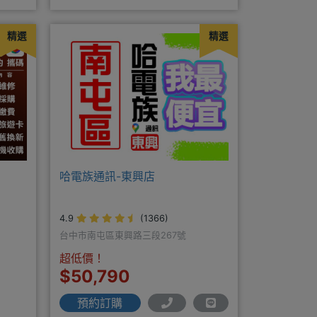
商搭配門號再享高額折扣，
精選
精選
哈電族通訊-東興店
4.9
(1366)
台中市南屯區東興路三段267號
超低價！
$50,790
預約訂購