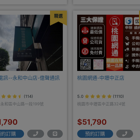
LINE@hbp2888s♦高
精選
電訊--永和中山店-億聲通訊
桃園網通-中壢中正店
(114)
5.0
(1110)
永和區中山路一段199號
桃園市中壢區中正路324號
1,790
$51,790
預約訂購
預約訂購