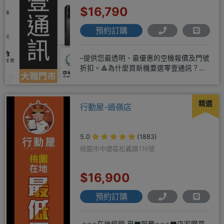
$16,790
預約訂購
–提供您最透明、最優惠的空機報價及門號
折扣。🔺為什麼買新機要選零壹通訊？
◎APPLE授權經銷商、SAM
精選
行動屋-過嶺店
5.0
(1883)
桃園市中壢區松義路116號
$16,900
預約訂購