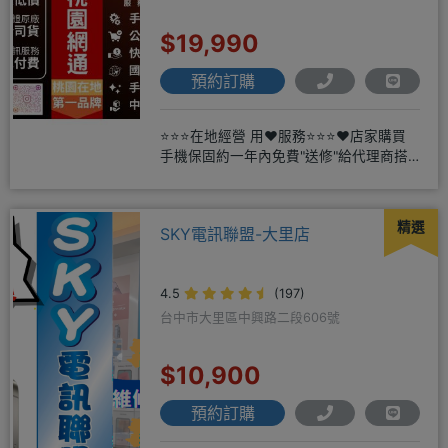
$19,990
預約訂購
⭐⭐⭐在地經營 用❤️服務⭐⭐⭐❤️店家購買
手機保固約一年內免費"送修"給代理商搭
配門號再享高額折扣，
精選
SKY電訊聯盟-大里店
4.5
(197)
台中市大里區中興路二段606號
$10,900
預約訂購