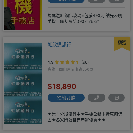
攜碼送9h鋼化玻璃⭐包膜490元,請先表明
手機王網友電話0902176871
精選
虹欣通訊行
4.9
(98)
高雄市岡山區岡山路356號
$18,890
預約訂購
★無卡分期優貨中★手機全新未拆原廠保
固★各家門號皆有申辦優惠★★
賴:@913mrrsk