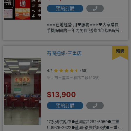
預約訂購
⭐⭐⭐在地經營 用❤️服務⭐⭐⭐❤️店家購買
手機保固約一年內免費"送修"給代理商搭
配門號再享高額折扣，
精選
有間通訊-三重店
4.2
(55)
新北市三重區三和路二段123號
$13,900
預約訂購
17系列供應中●蘆洲店2282-5959●三重
店8976-2622●蘆洲-復興路98號●三重-