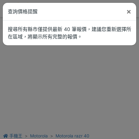
×
查詢價格提醒
找品牌
新聞
車拚
維修估價
搜尋所有縣市僅提供最新 40 筆報價，建議您重新選擇所
在區域，將顯示所有完整的報價。
手機王
Motorola
Motorola razr 40