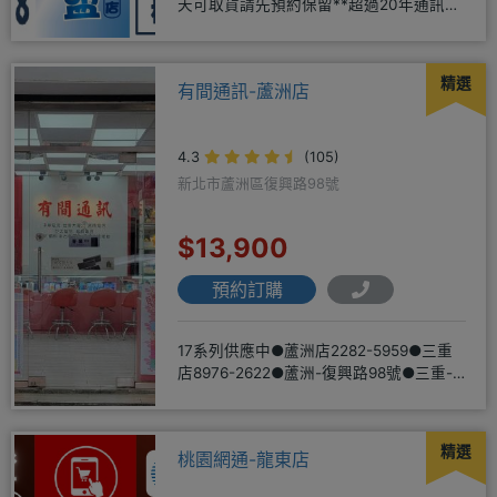
天可取貨請先預約保留**超過20年通訊經
驗2001年起
精選
有間通訊-蘆洲店
4.3
(105)
新北市蘆洲區復興路98號
$13,900
預約訂購
17系列供應中●蘆洲店2282-5959●三重
店8976-2622●蘆洲-復興路98號●三重-
三和路二
精選
桃園網通-龍東店