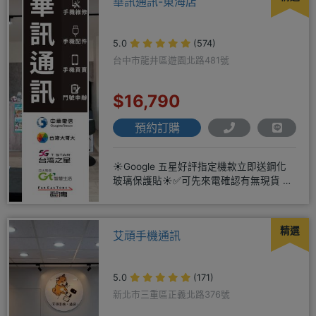
華訊通訊-東海店
5.0
(574)
台中市龍井區遊園北路481號
$16,790
預約訂購
☀️Google 五星好評指定機款立即送鋼化
玻璃保護貼☀️✅可先來電確認有無現貨 ☎️
04-2631
精選
艾頑手機通訊
5.0
(171)
新北市三重區正義北路376號