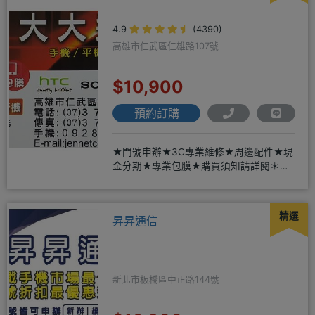
4.9
(4390)
高雄市仁武區仁雄路107號
$10,900
預約訂購
★門號申辦★3C專業維修★周邊配件★現
金分期★專業包膜★購買須知請詳閱＊來
店辦理搭配門號，打卡贈好禮
精選
昇昇通信
新北市板橋區中正路144號