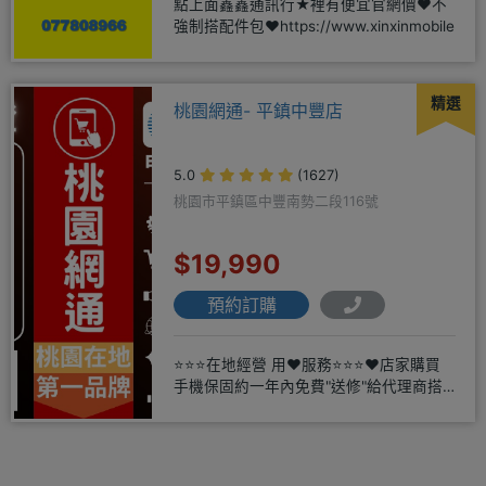
點上面鑫鑫通訊行★裡有便宜官網價❤️不
強制搭配件包❤️https://www.xinxinmobile
精選
桃園網通- 平鎮中豐店
5.0
(1627)
桃園市平鎮區中豐南勢二段116號
$19,990
預約訂購
⭐⭐⭐在地經營 用❤️服務⭐⭐⭐❤️店家購買
手機保固約一年內免費"送修"給代理商搭
配門號再享高額折扣，