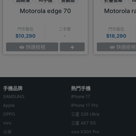
超輕薄
AI手機
雙鏡頭
折疊螢幕
1
Motorola edge 70
Motorola ra
門市最低
二手價
門市最低
$10,290
-
$18,290
快速檢視
快速檢視
手機品牌
熱門手機
SAMSUNG
iPhone 17
Apple
iPhone 17 Pro
OPPO
三星 S26 Ultra
vivo
三星 A57 5G
小米
vivo X300 Pro