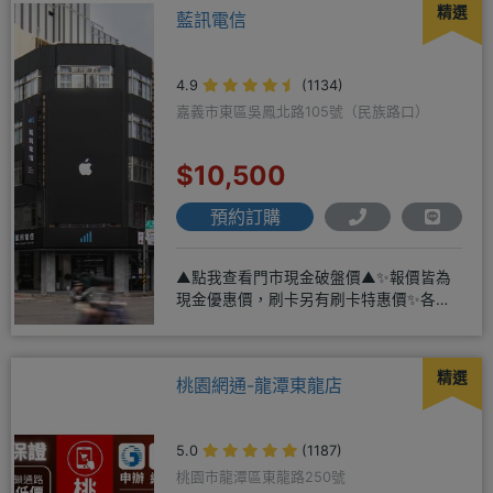
精選
藍訊電信
4.9
(1134)
嘉義市東區吳鳳北路105號（民族路口）
$10,500
預約訂購
▲點我查看門市現金破盤價▲✨報價皆為
現金優惠價，刷卡另有刷卡特惠價✨各大
品牌手機皆有(門號：✔續約 ✔
精選
桃園網通-龍潭東龍店
5.0
(1187)
桃園市龍潭區東龍路250號