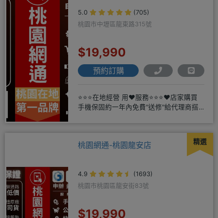
5.0
(705)
桃園市中壢區龍東路315號
$19,990
預約訂購
⭐⭐⭐在地經營 用❤️服務⭐⭐⭐❤️店家購買
手機保固約一年內免費"送修"給代理商搭
配門號再享高額折扣，
精選
桃園網通-桃園龍安店
4.9
(1693)
桃園市桃園區龍安街83號
$19,990