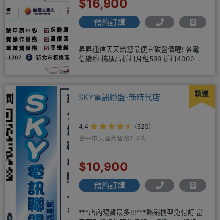
$16,900
預約訂購
昇昇通信天天給您最便宜破盤價喔! 各電
信續約.攜碼高折扣月租599 折扣4000 月
租799 折扣7
精選
SKY電訊聯盟-新時代店
4.4
(325)
台中市東區大智路1-3號
$10,900
預約訂購
***店內現貨最多!!!***熱銷機型免付訂 當