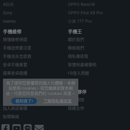
ASUS
OPPO Reno16
Sony
OPPO Find X9 Pro
realme
小米 17T Pro
手機維修
手機王
搞懂維修保固
關於我們
手機送修要注意
聯絡我們
手機泡水怎麼救
隱私權政策
安卓手機重置
智慧財產權聲明
蘋果安卓跳槽
FB登入問題
安卓資料轉移
為了提供您更優質的個人化體驗，本網
站使用 cookies，若您繼續瀏覽本網
合作聯絡
合作夥伴
站，代表您同意我們的 cookies 政策。
廣告刊登
法律顧問
我知道了!
了解隱私權政策
加入商店報價
媒體合作
新聞聯絡