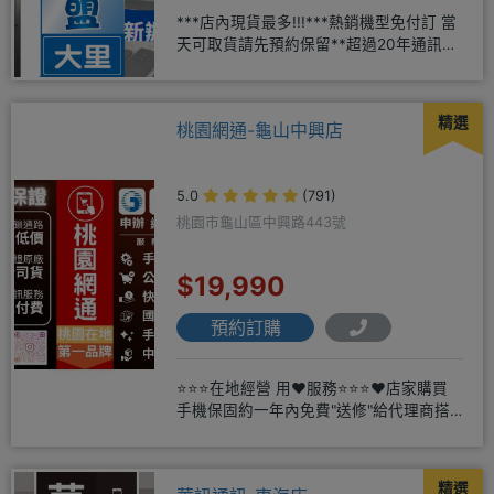
***店內現貨最多!!!***熱銷機型免付訂 當
天可取貨請先預約保留**超過20年通訊經
驗2001年起
精選
桃園網通-龜山中興店
5.0
(791)
桃園市龜山區中興路443號
$19,990
預約訂購
⭐⭐⭐在地經營 用❤️服務⭐⭐⭐❤️店家購買
手機保固約一年內免費"送修"給代理商搭
配門號再享高額折扣，
精選