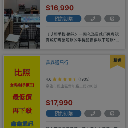
$16,990
預約訂購
《艾頑手機·通訊》一間充滿質感巧思與認
真親切專業服務的手機館提供以下服務*免
卡/無卡/手機/3C產品/
精選
鑫鑫通訊行
4.6
(1935)
高雄市鳳山區青年路二段286號
$17,990
預約訂購