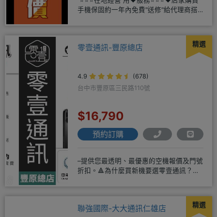
⭐⭐⭐在地經營 用❤️服務⭐⭐⭐❤️店家購買
手機保固約一年內免費"送修"給代理商搭
配門號再享高額折扣
精選
零壹通訊-豐原總店
4.9
(678)
台中市豐原區三民路110號
$16,790
預約訂購
–提供您最透明、最優惠的空機報價及門號
折扣。🔺為什麼買新機要選零壹通訊？
◎APPLE授權經銷商、SAM
精選
聯強國際-大大通訊仁雄店