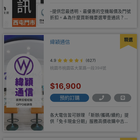
–提供您最透明、最優惠的空機報價及門號
折扣。🔺為什麼買新機要選零壹通訊？
◎APPLE授權經銷商、SAM
精選
緯穎通信
4.9
(627)
桃園市桃園區大業路一段394號
$16,900
預約訂購
各大電信皆可辦理 「新辦/攜碼/續約」提
供「免卡現金分期」服務高價收購中古機
♥️只要來緯穎 保證你上癮