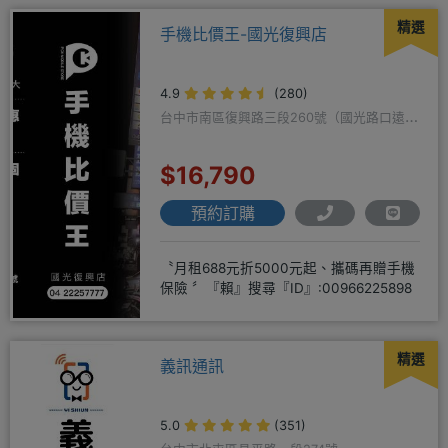
精選
手機比價王-國光復興店
4.9
(280)
台中市南區復興路三段260號（國光路口遠傳
隔壁）
$16,790
預約訂購
〝月租688元折5000元起、攜碼再贈手機
保險 〞『賴』搜尋『ID』:00966225898
精選
義訊通訊
5.0
(351)