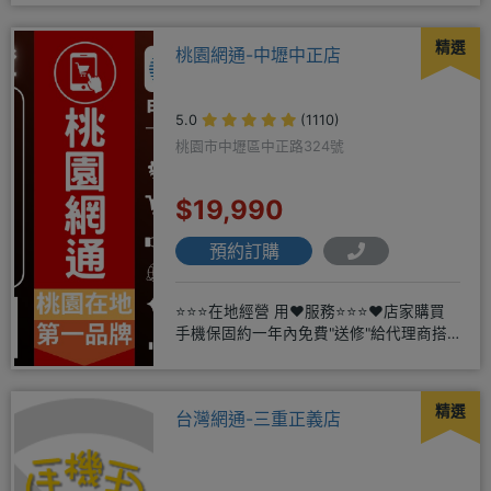
精選
桃園網通-中壢中正店
5.0
(1110)
桃園市中壢區中正路324號
$19,990
預約訂購
⭐⭐⭐在地經營 用❤️服務⭐⭐⭐❤️店家購買
手機保固約一年內免費"送修"給代理商搭
配門號再享高額折扣，
精選
台灣網通-三重正義店