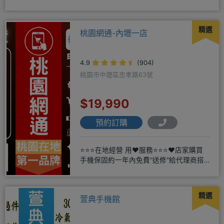
三和路二
精選
桃園網通-內壢一店
4.9
(904)
桃園市中壢區忠孝路63號
$19,990
預約訂購
⭐⭐⭐在地經營 用❤️服務⭐⭐⭐❤️店家購買
手機保固約一年內免費"送修"給代理商搭
配門號再享高額折扣，
精選
萱典手機館