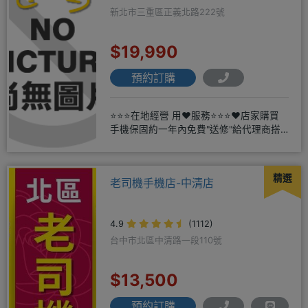
新北市三重區正義北路222號
$19,990
預約訂購
⭐⭐⭐在地經營 用❤️服務⭐⭐⭐❤️店家購買
手機保固約一年內免費"送修"給代理商搭
配門號再享高額折扣，
精選
老司機手機店-中清店
4.9
(1112)
台中市北區中清路一段110號
$13,500
預約訂購