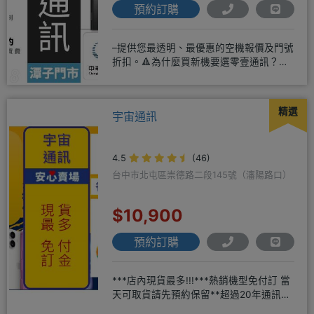
預約訂購
–提供您最透明、最優惠的空機報價及門號
折扣。🔺為什麼買新機要選零壹通訊？
◎APPLE授權經銷商、SAM
精選
宇宙通訊
4.5
(46)
台中市北屯區崇德路二段145號（瀋陽路口）
$10,900
預約訂購
***店內現貨最多!!!***熱銷機型免付訂 當
天可取貨請先預約保留**超過20年通訊經
驗2001年起