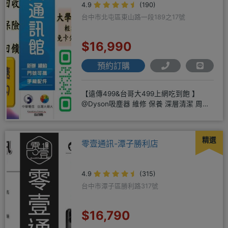
4.9
(190)
台中市北屯區東山路一段189之17號
$16,990
預約訂購
【遠傳499&台哥大499上網吃到飽 】
@Dyson吸塵器 維修 保養 深層清潔 周邊
商品 耗材販售@
精選
零壹通訊-潭子勝利店
4.9
(315)
台中市潭子區勝利路317號
$16,790