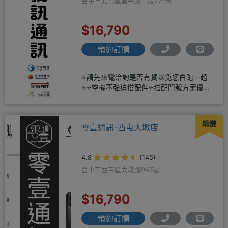
台中市北屯區昌平路一段274號
$16,790
預約訂購
⭐請先來電洽詢是否有貨以免您白跑一趟
⭐⭐空機不強迫搭配件⭐搭配門號方案優惠
更多⭐⭐手機加購滿版玻璃貼+
精選
零壹通訊-西屯大墩店
4.8
(145)
台中市西屯區大墩路947號
$16,790
預約訂購