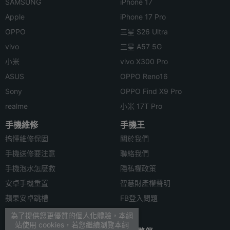
SAMSUNG
iPhone 17
Apple
iPhone 17 Pro
OPPO
三星 S26 Ultra
vivo
三星 A57 5G
小米
vivo X300 Pro
ASUS
OPPO Reno16
Sony
OPPO Find X9 Pro
realme
小米 17T Pro
手機維修
手機王
搞懂維修保固
關於我們
手機送修要注意
聯絡我們
手機泡水怎麼救
隱私權政策
安卓手機重置
智慧財產權聲明
蘋果安卓跳槽
FB登入問題
安卓資料轉移
為了提供您更優質的個人化體驗，本網
站使用 cookies，若您繼續瀏覽本網