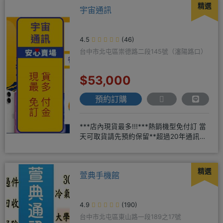
精選
宇宙通訊
4.5
(46)
台中市北屯區崇德路二段145號（瀋陽路口）
$53,000
預約訂購
***店內現貨最多!!!***熱銷機型免付訂 當
天可取貨請先預約保留**超過20年通訊經
驗2001年起
精選
萱典手機館
4.9
(190)
台中市北屯區東山路一段189之17號