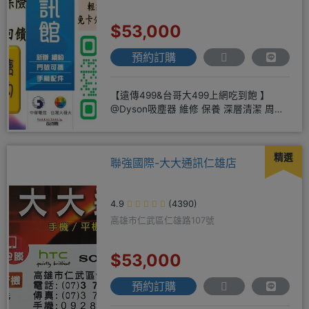
$53,000
預約訂購
【遠傳499&台哥大499上網吃到飽 】
@Dyson吸塵器 維修 保養 深層清潔 周邊
商品 耗材販售@
精選
聯強國際-大大通訊仁雄店
4.9
(4390)
高雄市仁武區仁雄路107號
$53,000
預約訂購