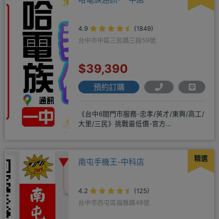
4.9
(1849)
台中市中區三民路三段59號
$39,390
預約訂購
《台中6間門市服務-忠孝/英才/東興/高工/
大里/三民》挑戰最低價-官方
LINE@hbp2888s♦高
精選
南屯手機王-中科店
4.2
(125)
台中市西屯區福雅路48號