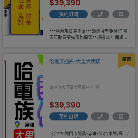
$39,390
預約訂購
***店內現貨最多!!!***熱銷機型免付訂 當
天可取貨請先預約保留**超過20年通訊經
驗2001年起
精選
哈電族通訊-大里大明店
台中市大里區大明路146-1號
$39,390
預約訂購
《台中6間門市服務-忠孝/英才/東興/高工/