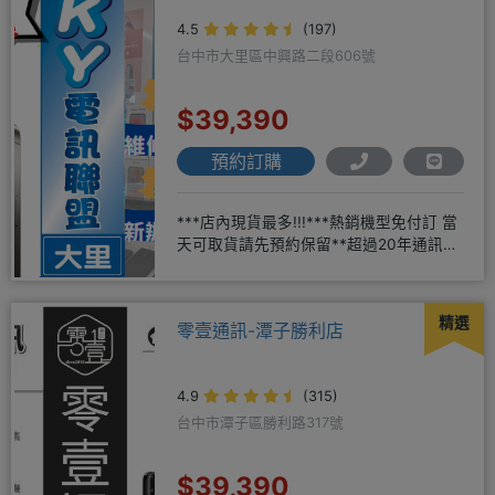
4.5
(197)
台中市大里區中興路二段606號
$39,390
預約訂購
***店內現貨最多!!!***熱銷機型免付訂 當
天可取貨請先預約保留**超過20年通訊經
驗2001年起
精選
零壹通訊-潭子勝利店
4.9
(315)
台中市潭子區勝利路317號
$39,390