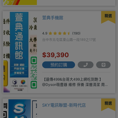
方便
精選
萱典手機館
4.9
(190)
台中市北屯區東山路一段189之17號
$39,390
預約訂購
【遠傳499&台哥大499上網吃到飽 】
@Dyson吸塵器 維修 保養 深層清潔 周邊
商品 耗材販售@
精選
SKY電訊聯盟-新時代店