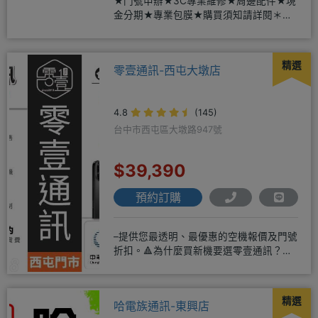
★門號申辦★3C專業維修★周邊配件★現
金分期★專業包膜★購買須知請詳閱＊來
店辦理搭配門號，打卡贈好禮
精選
零壹通訊-西屯大墩店
4.8
(145)
台中市西屯區大墩路947號
$39,390
預約訂購
–提供您最透明、最優惠的空機報價及門號
折扣。🔺為什麼買新機要選零壹通訊？
◎APPLE授權經銷商、SAM
精選
哈電族通訊-東興店