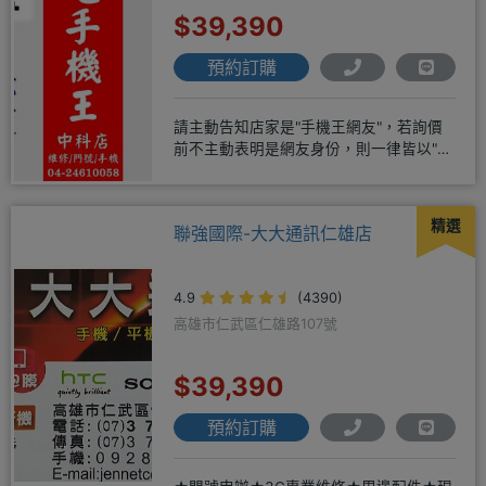
$39,390
預約訂購
請主動告知店家是"手機王網友"，若詢價
前不主動表明是網友身份，則一律皆以"現
場報價為主"事後不退差價請
精選
聯強國際-大大通訊仁雄店
4.9
(4390)
高雄市仁武區仁雄路107號
$39,390
預約訂購