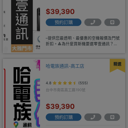
$39,390
預約訂購
–提供您最透明、最優惠的空機報價及門號
折扣。🔺為什麼買新機要選零壹通訊？
◎APPLE授權經銷商、SAM
精選
哈電族通訊-高工店
4.8
(555)
台中市南區高工路190號
$39,390
預約訂購