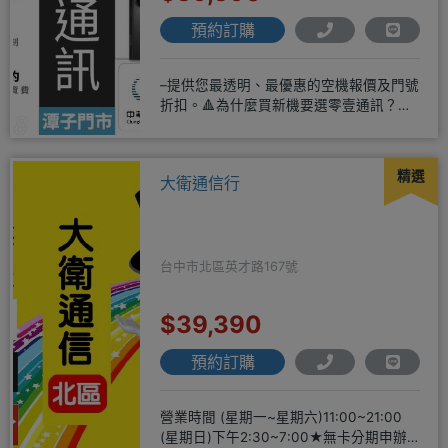
預約訂購
–提供您最透明、最優惠的空機報價及門號
折扣。🔺為什麼買新機要選零壹通訊？
◎APPLE授權經銷商、SAM
精選
大衛通信行
台中市北區英才路167號
$39,390
預約訂購
營業時間 (星期一~星期六)11:00~21:00
(星期日)下午2:30~7:00★無卡分期申辦