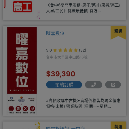
《台中6間門市服務-忠孝/英才/東興/高工/
大里/三民》挑戰最低價-官方
LINE@hbp2888s♦高
精選
曜嘉數位
5.0
(32)
台中市大里區中山路16號
$39,390
預約訂購
#高價收購中古機➤賣場價格皆為現金優惠
價格(未稅) 營業時間 (星期一~星期
日)12:00~20:00
精選
哈電族通訊-一中店