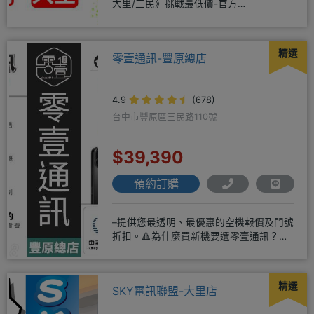
大里/三民》挑戰最低價-官方
LINE@hbp2888s♦高
精選
零壹通訊-豐原總店
4.9
(678)
台中市豐原區三民路110號
$39,390
預約訂購
–提供您最透明、最優惠的空機報價及門號
折扣。🔺為什麼買新機要選零壹通訊？
◎APPLE授權經銷商、SAM
精選
SKY電訊聯盟-大里店