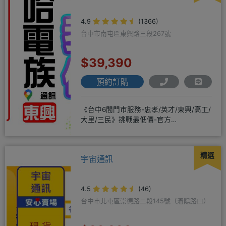
4.9
(1366)
台中市南屯區東興路三段267號
$39,390
預約訂購
《台中6間門市服務-忠孝/英才/東興/高工/
大里/三民》挑戰最低價-官方
LINE@hbp2888s♦高
精選
宇宙通訊
4.5
(46)
台中市北屯區崇德路二段145號（瀋陽路口）