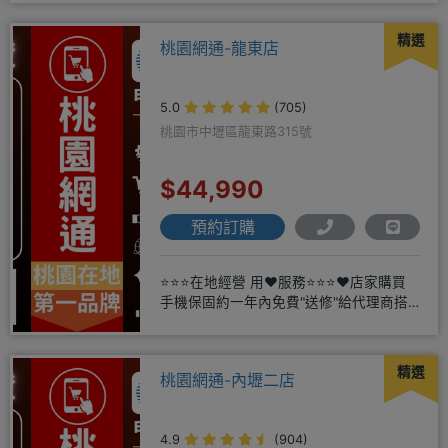
精選
桃園網通-龍東店
5.0
(705)
桃園市中壢區龍東路315號
$44,990
預約訂購
⭐⭐⭐在地經營 用❤️服務⭐⭐⭐❤️店家購買
手機保固約一年內免費"送修"給代理商搭
配門號再享高額折扣，
精選
桃園網通-內壢二店
4.9
(904)