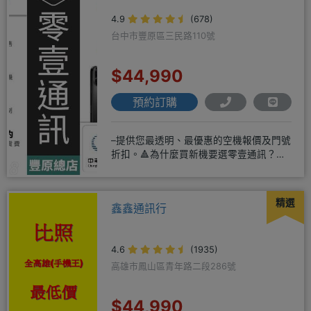
4.9
(678)
台中市豐原區三民路110號
$44,990
預約訂購
–提供您最透明、最優惠的空機報價及門號
折扣。🔺為什麼買新機要選零壹通訊？
◎APPLE授權經銷商、SAM
精選
鑫鑫通訊行
4.6
(1935)
高雄市鳳山區青年路二段286號
$44,990