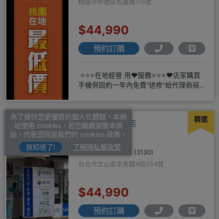
桃園市中壢區松義路116號
$44,990
預約訂購
⭐⭐⭐在地經營 用❤️服務⭐⭐⭐❤️店家購買
手機保固約一年內免費"送修"給代理商搭
配門號再享高額折扣
為了提供您更優質的個人化體驗，本網
精選
揚昇通訊-文山店
站使用 cookies，若您繼續瀏覽本網
站，代表您同意我們的 cookies 政策。
我知道了!
了解隱私權政策
4.9
(3130)
台北市文山區辛亥路4段254號
$44,990
預約訂購