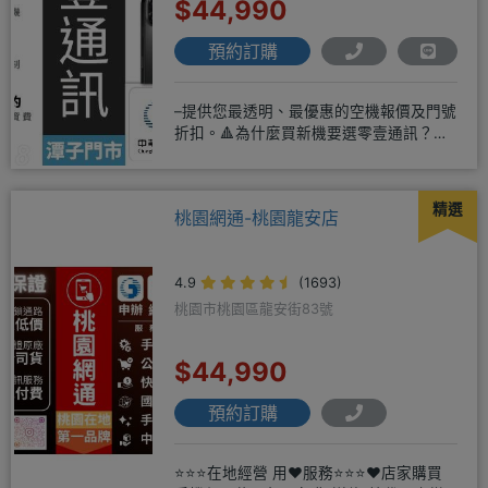
$44,990
預約訂購
–提供您最透明、最優惠的空機報價及門號
折扣。🔺為什麼買新機要選零壹通訊？
◎APPLE授權經銷商、SAM
精選
桃園網通-桃園龍安店
4.9
(1693)
桃園市桃園區龍安街83號
$44,990
預約訂購
⭐⭐⭐在地經營 用❤️服務⭐⭐⭐❤️店家購買