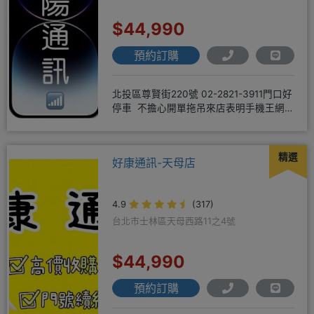
$44,990
預約訂購
北投區尊賢街220號 02-2821-3911門口好
停車 不擔心開單拖吊來店表明手機王網
友 才能享有
精選
好康通訊-天母店
4.9
(317)
台北市士林區天母西路11之4號
$44,990
預約訂購