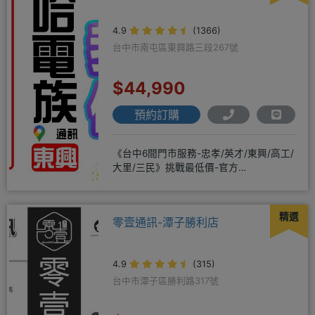
4.9
(1366)
台中市南屯區東興路三段267號
$44,990
預約訂購
《台中6間門市服務-忠孝/英才/東興/高工/
大里/三民》挑戰最低價-官方
LINE@hbp2888s♦高
精選
零壹通訊-潭子勝利店
4.9
(315)
台中市潭子區勝利路317號