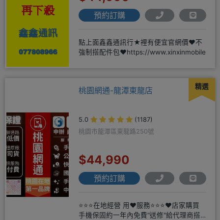
預約訂購
點上面鑫鑫通訊行★裡有便宜官網價❤️不
強制搭配件包❤️https://www.xinxinmobile
精選
桃園網通-龍潭東龍店
5.0
(1187)
桃園市龍潭區東龍路250號
$44,990
預約訂購
⭐⭐⭐在地經營 用❤️服務⭐⭐⭐❤️店家購買
手機保固約一年內免費"送修"給代理商搭