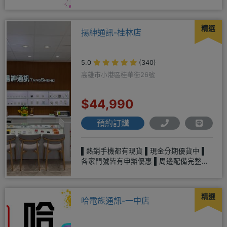
LINE@hbp2888s♦高
精選
揚紳通訊-桂林店
5.0
(340)
高雄市小港區桂華街26號
$44,990
預約訂購
▌熱銷手機都有現貨 ▌現金分期優貨中 ▌
各家門號皆有申辦優惠 ▌周邊配備完整、
多樣選擇▌平板、各式家電
精選
哈電族通訊-一中店