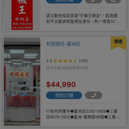
請主動告知店家是"手機王網友"，若詢價
前不主動表明是網友身份，則一律皆以"現
場報價為主"事後不退差價請
精選
有間通訊-蘆洲店
4.3
(105)
新北市蘆洲區復興路98號
$44,990
預約訂購
17系列供應中●蘆洲店2282-5959●三重
店8976-2622●蘆洲-復興路98號●三重-
三和路二