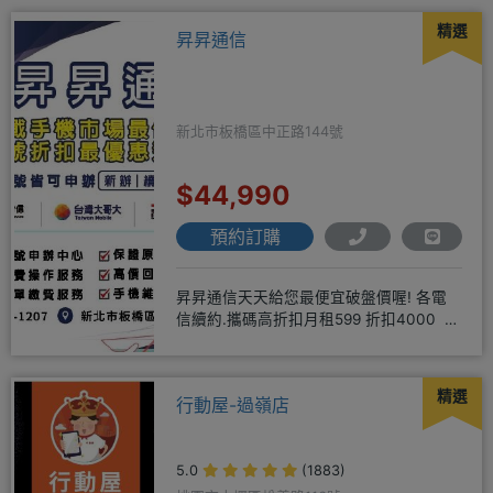
精選
昇昇通信
新北市板橋區中正路144號
$44,990
預約訂購
昇昇通信天天給您最便宜破盤價喔! 各電
信續約.攜碼高折扣月租599 折扣4000 月
租799 折扣7
精選
行動屋-過嶺店
5.0
(1883)