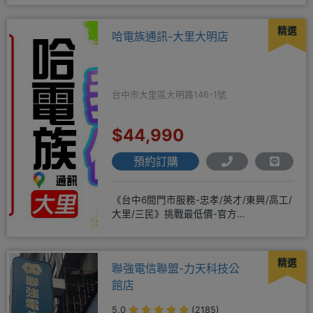
精選
哈電族通訊-大里大明店
台中市大里區大明路146-1號
$44,990
預約訂購
《台中6間門市服務-忠孝/英才/東興/高工/
大里/三民》挑戰最低價-官方
LINE@hbp2888s♦高
精選
聯強電信聯盟-力天科技公
館店
5.0
(2185)