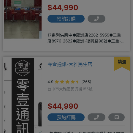
$44,990
預約訂購
17系列供應中●蘆洲店2282-5959●三重
店8976-2622●蘆洲-復興路98號●三重-
三和路二
精選
零壹通訊-大雅民生店
4.9
(265)
台中市大雅區民興街155號
$44,990
預約訂購