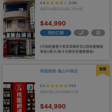
4.9
(234)
桃園市桃園區成功路二段50號
$44,990
預約訂購
{可搭配優惠方案享高額折扣}{回收舊機換
現金}{刷卡/無卡分期另有優惠價格}
精選
桃園網通-龜山中興店
5.0
(791)
桃園市龜山區中興路443號
$44,990