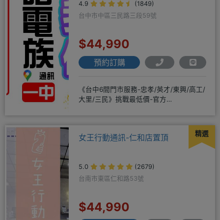
4.9
(1849)
台中市中區三民路三段59號
$44,990
預約訂購
《台中6間門市服務-忠孝/英才/東興/高工/
大里/三民》挑戰最低價-官方
LINE@hbp2888s♦高
精選
女王行動通訊-仁和店置頂
5.0
(2679)
台南市東區仁和路53號
$44,990