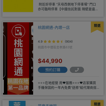
附近好停車 "天母西側地下停車場" 門口
亦可臨時停車【中國信託對面 隔壁是遠傳
電信】營業地址:天母西
精選
桃園網通-內壢一店
4.9
(904)
桃園市中壢區忠孝路63號
$44,990
預約訂購
⭐⭐⭐在地經營 用❤️服務⭐⭐⭐❤️店家購買
手機保固約一年內免費"送修"給代理商搭
配門號再享高額折扣，
精選
萱典手機館