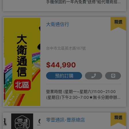
手機保固約一年內免費"送修"給代理商搭
配門號再享高額折扣，
精選
大衛通信行
台中市北區英才路167號
$44,990
預約訂購
營業時間 (星期一~星期六)11:00~21:00
(星期日)下午2:30~7:00★無卡分期申辦
方便
精選
零壹通訊-豐原總店