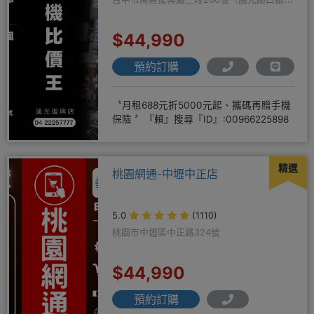
隔壁）
$44,990
預約訂購
〝月租688元折5000元起、攜碼再贈手機
保險 〞『賴』搜尋『ID』:00966225898
精選
桃園網通-中壢中正店
5.0
(1110)
桃園市中壢區中正路324號
$44,990
預約訂購