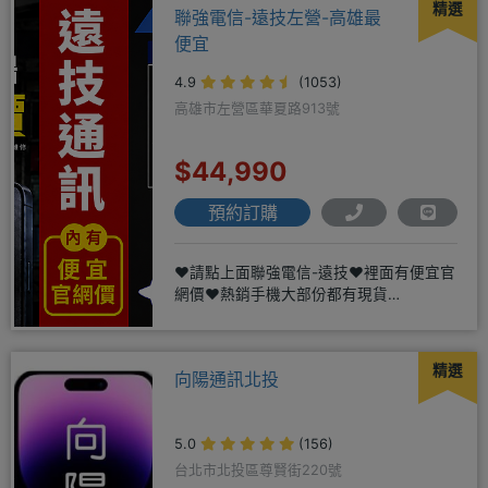
精選
聯強電信-遠技左營-高雄最
便宜
4.9
(1053)
高雄市左營區華夏路913號
$44,990
預約訂購
❤️請點上面聯強電信-遠技❤️裡面有便宜官
網價❤️熱銷手機大部份都有現貨
https://yujimob
精選
向陽通訊北投
5.0
(156)
台北市北投區尊賢街220號