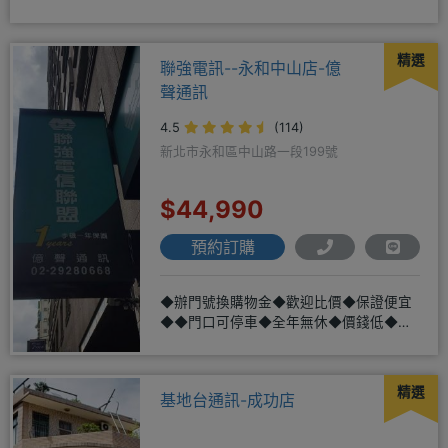
配門號再享高額折扣，
精選
聯強電訊--永和中山店-億
聲通訊
4.5
(114)
新北市永和區中山路一段199號
$44,990
預約訂購
◆辦門號換購物金◆歡迎比價◆保證便宜
◆◆門口可停車◆全年無休◆價錢低◆服
務好◆超低價單機商品需搭配選購
精選
基地台通訊-成功店