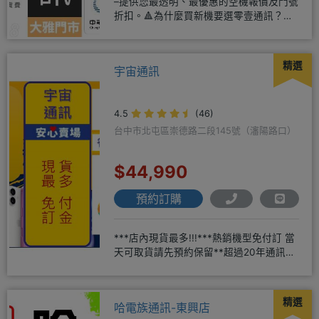
–提供您最透明、最優惠的空機報價及門號
折扣。🔺為什麼買新機要選零壹通訊？
◎APPLE授權經銷商、SAM
精選
宇宙通訊
4.5
(46)
台中市北屯區崇德路二段145號（瀋陽路口）
$44,990
預約訂購
***店內現貨最多!!!***熱銷機型免付訂 當
天可取貨請先預約保留**超過20年通訊經
驗2001年起
精選
哈電族通訊-東興店