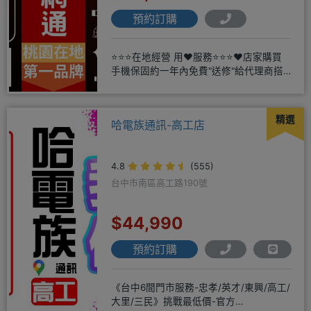
預約訂購
⭐⭐⭐在地經營 用❤️服務⭐⭐⭐❤️店家購買
手機保固約一年內免費"送修"給代理商搭
配門號再享高額折扣，
精選
哈電族通訊-高工店
4.8
(555)
台中市南區高工路190號
$44,990
預約訂購
《台中6間門市服務-忠孝/英才/東興/高工/
大里/三民》挑戰最低價-官方