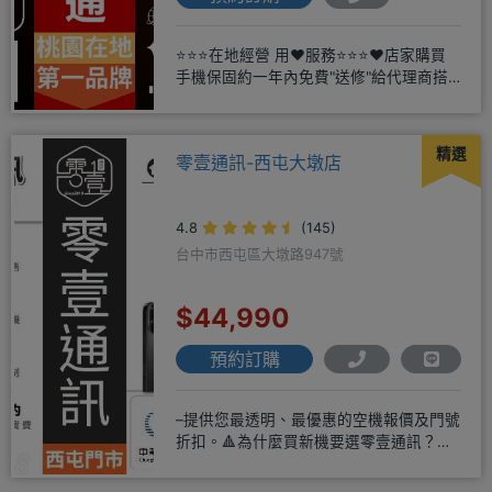
⭐⭐⭐在地經營 用❤️服務⭐⭐⭐❤️店家購買
手機保固約一年內免費"送修"給代理商搭
配門號再享高額折扣，
精選
零壹通訊-西屯大墩店
4.8
(145)
台中市西屯區大墩路947號
$44,990
預約訂購
–提供您最透明、最優惠的空機報價及門號
折扣。🔺為什麼買新機要選零壹通訊？
◎APPLE授權經銷商、SAM