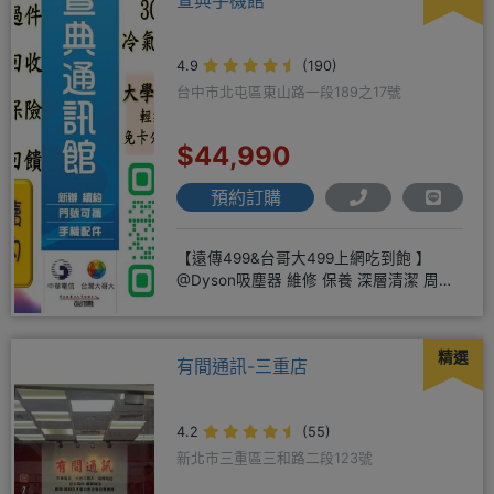
4.9
(190)
台中市北屯區東山路一段189之17號
$44,990
預約訂購
【遠傳499&台哥大499上網吃到飽 】
@Dyson吸塵器 維修 保養 深層清潔 周邊
商品 耗材販售@
精選
有間通訊-三重店
4.2
(55)
新北市三重區三和路二段123號