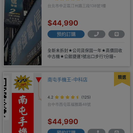
台北市中正區汀州路三段138號1樓
$44,990
預約訂購
全新未拆封★公司貨保固一年★高價回收
中古機★公館捷運1號出口步行1分鐘~
精選
南屯手機王-中科店
4.2
(125)
台中市西屯區福雅路48號
$44,990
預約訂購