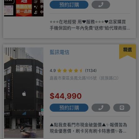
預約訂購
⭐⭐⭐在地經營 用❤️服務⭐⭐⭐❤️店家購買
手機保固約一年內免費"送修"給代理商搭
配門號再享高額折扣，
精選
藍訊電信
4.9
(1134)
嘉義市東區吳鳳北路105號（民族路口）
$44,990
預約訂購
▲點我查看門市現金破盤價▲✨報價皆為
現金優惠價，刷卡另有刷卡特惠價✨各大
品牌手機皆有(門號：✔續約 ✔