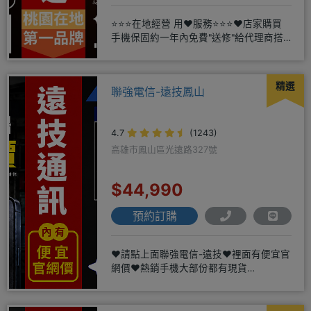
⭐⭐⭐在地經營 用❤️服務⭐⭐⭐❤️店家購買
手機保固約一年內免費"送修"給代理商搭
配門號再享高額折扣，
精選
聯強電信-遠技鳳山
4.7
(1243)
高雄市鳳山區光遠路327號
$44,990
預約訂購
❤️請點上面聯強電信-遠技❤️裡面有便宜官
網價❤️熱銷手機大部份都有現貨
https://yujimob