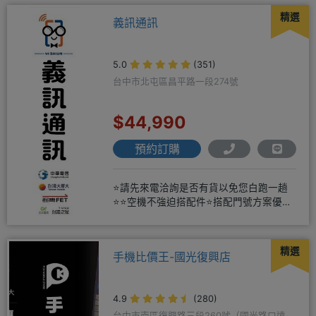
精選
義訊通訊
5.0
(351)
台中市北屯區昌平路一段274號
$44,990
預約訂購
⭐請先來電洽詢是否有貨以免您白跑一趟
⭐⭐空機不強迫搭配件⭐搭配門號方案優惠
更多⭐⭐手機加購滿版玻璃貼+
精選
手機比價王-國光復興店
4.9
(280)
台中市南區復興路三段260號（國光路口遠傳