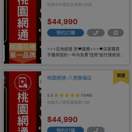
桃園市中壢區忠孝路108號
$44,990
預約訂購
⭐⭐⭐在地經營 用❤️服務⭐⭐⭐❤️店家購買
手機保固約一年內免費"送修"給代理商搭
配門號再享高額折扣，
精選
桃園網通-八德廣福店
5.0
(1546)
桃園市八德區廣福路73號
$44,990
預約訂購