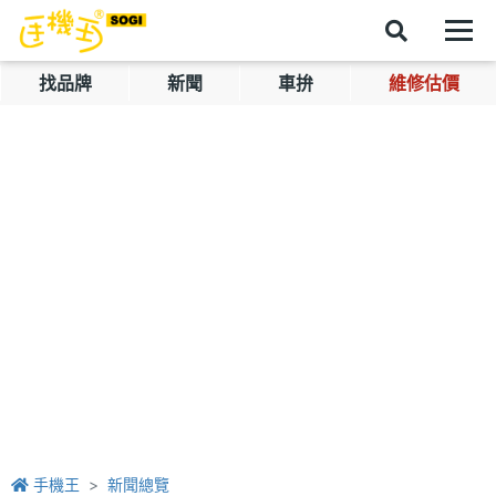
找品牌
新聞
車拚
維修估價
手機王
新聞總覽