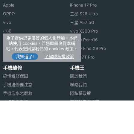
Apple
iPhone 17 Pro
OPPO
三星 S26 Ultra
vivo
三星 A57 5G
小米
vivo X300 Pro
為了提供您更優質的個人化體驗，本網
ASUS
OPPO Reno16
站使用 cookies，若您繼續瀏覽本網
Sony
OPPO Find X9 Pro
站，代表您同意我們的 cookies 政策。
我知道了!
了解隱私權政策
realme
小米 17T Pro
手機維修
手機王
搞懂維修保固
關於我們
手機送修要注意
聯絡我們
手機泡水怎麼救
隱私權政策
安卓手機重置
智慧財產權聲明
蘋果安卓跳槽
FB登入問題
安卓資料轉移
合作聯絡
合作夥伴