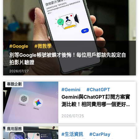
#Google
#微教學
別等Google帳號被鎖才後悔！每位用戶都該先設定自
拍影片驗證
2026/07/27
專題企劃
#Gemini
#ChatGPT
Gemini與ChatGPT訂閱方案實
測比較！相同費用哪一個更好
用？
2026/07/25
應用服務
#生活資訊
#CarPlay