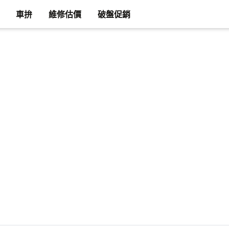
車拚
維修估價
破盤促銷