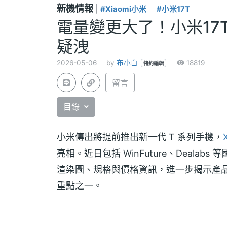
新機情報
|
#Xiaomi小米
#小米17T
電量變更大了！小米17T
疑洩
2026-05-06
by
布小白
18819
特約編輯
留言
目錄
小米傳出將提前推出新一代 T 系列手機，
亮相。近日包括 WinFuture、Dealabs 等國
渲染圖、規格與價格資訊，進一步揭示產
重點之一。