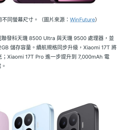
o 預計採用不同螢幕尺寸。（圖片來源：
WinFuture
）
分別搭載聯發科天璣 8500 Ultra 與天璣 9500 處理器，並
512GB 儲存容量。續航規格同步升級，Xiaomi 17T 將
Xiaomi 17T Pro 進一步提升到 7,000mAh 電
電。