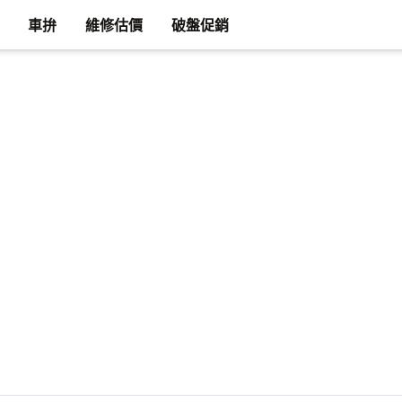
車拚
維修估價
破盤促銷