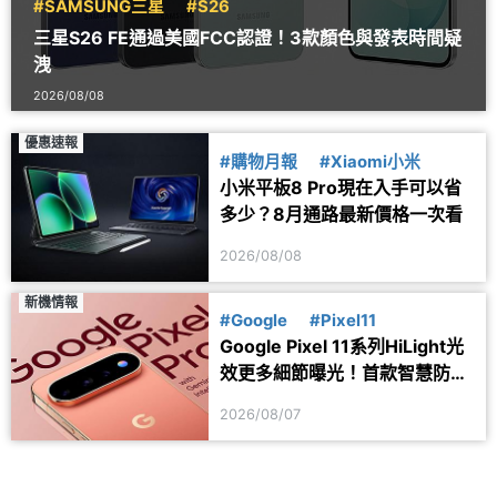
#SAMSUNG三星
#S26
三星S26 FE通過美國FCC認證！3款顏色與發表時間疑
洩
2026/08/08
優惠速報
#購物月報
#Xiaomi小米
小米平板8 Pro現在入手可以省
多少？8月通路最新價格一次看
2026/08/08
新機情報
#Google
#Pixel11
Google Pixel 11系列HiLight光
效更多細節曝光！首款智慧防丟
器可能同步推出
2026/08/07