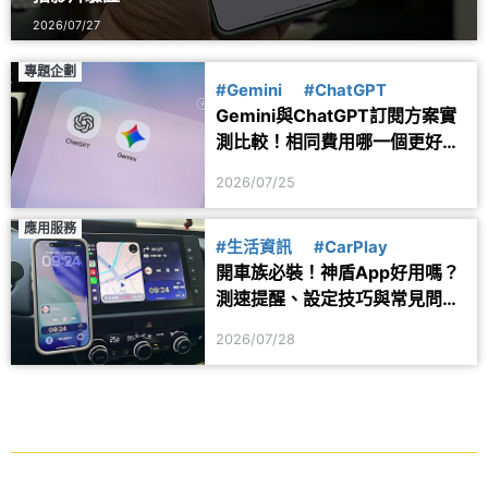
2026/07/27
專題企劃
#Gemini
#ChatGPT
Gemini與ChatGPT訂閱方案實
測比較！相同費用哪一個更好
用？
2026/07/25
應用服務
#生活資訊
#CarPlay
開車族必裝！神盾App好用嗎？
測速提醒、設定技巧與常見問題
一次看
2026/07/28