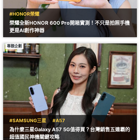
#HONOR榮耀
榮耀全新HONOR 600 Pro開箱實測！不只是拍照手機
更是AI創作神器
專題企劃
#SAMSUNG三星
#A57
為什麼三星Galaxy A57 5G值得買？台灣銷售五連霸的
超值國民神機關鍵攻略