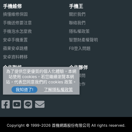
手機維修
手機王
搞懂維修保固
關於我們
手機送修要注意
聯絡我們
手機泡水怎麼救
隱私權政策
安卓手機重置
智慧財產權聲明
蘋果安卓跳槽
FB登入問題
安卓資料轉移
合作聯絡
合作夥伴
為了提供您更優質的個人化體驗，本網
廣告刊登
法律顧問
站使用 cookies，若您繼續瀏覽本網
站，代表您同意我們的 cookies 政策。
加入商店報價
媒體合作
我知道了!
了解隱私權政策
新聞聯絡
Copyright © 1999-2026 首機網路股份有限公司 All rights reserved.