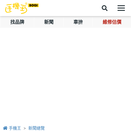
找品牌
新聞
車拚
維修估價
手機王
新聞總覽