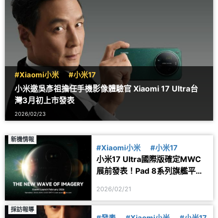
#Xiaomi小米
#小米17
小米邀吳彥祖擔任手機影像體驗官 Xiaomi 17 Ultra台
灣3月初上市發表
2026/02/23
新機情報
#Xiaomi小米
#小米17
小米17 Ultra國際版確定MWC
展前發表！Pad 8系列旗艦平板
等新品同步亮相
2026/02/21
採訪報導
#發表
#Xiaomi小米
#小米17