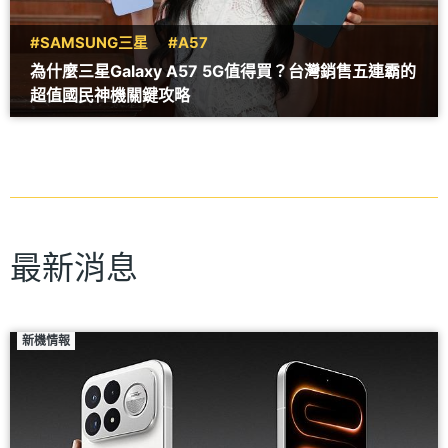
#SAMSUNG三星
#A57
為什麼三星Galaxy A57 5G值得買？台灣銷售五連霸的
超值國民神機關鍵攻略
最新消息
新機情報