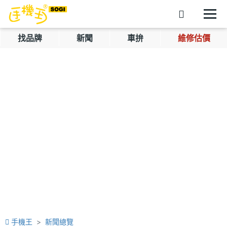
找品牌
新聞
車拚
維修估價
手機王
新聞總覽