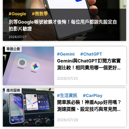
#Google
#微教學
別等Google帳號被鎖才後悔！每位用戶都該先設定自
拍影片驗證
2026/07/27
專題企劃
#Gemini
#ChatGPT
Gemini與ChatGPT訂閱方案實
測比較！相同費用哪一個更好
用？
2026/07/25
應用服務
#生活資訊
#CarPlay
開車族必裝！神盾App好用嗎？
測速提醒、設定技巧與常見問題
一次看
2026/07/28