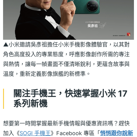
▲小米邀請吳彥祖擔任小米手機影像體驗官，以其對
角色高度投入的專業態度，呼應影像創作所需的專注
與熱情，讓每一幀畫面不僅清晰銳利，更蘊含故事與
溫度，重新定義影像旗艦的新標準。
關注手機王，快速掌握小米 17
系列新機
想要第一時間掌握最新手機情報與優惠資訊嗎？趕快
加入《
SOGI 手機王
》Facebook 專區「
悄悄跟你說新