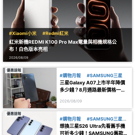
#Xiaomi小米
#Redmi紅米
紅米新機REDMI K100 Pro Max電量與相機規格公
布！白色版本亮相
2026/08/09
優惠速報
#購物月報
#SAMSUNG三星
三星Galaxy A07上市半年降價
多少錢？8月通路最新價格一次
看
2026/08/09
優惠速報
#購物月報
#SAMSUNG三星
想換三星S26 Ultra先看舊手機
#舊換新
可折多少錢！SAMSUNG舊款旗