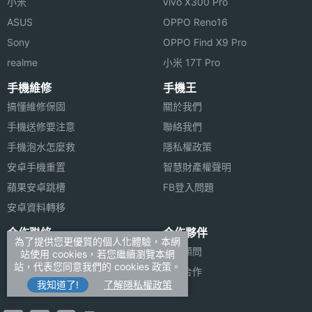
小米
vivo X300 Pro
ASUS
OPPO Reno16
Sony
OPPO Find X9 Pro
realme
小米 17T Pro
手機維修
手機王
搞懂維修保固
關於我們
手機送修要注意
聯絡我們
手機泡水怎麼救
隱私權政策
安卓手機重置
智慧財產權聲明
蘋果安卓跳槽
FB登入問題
安卓資料轉移
合作聯絡
合作夥伴
為了提供您更優質的個人化體驗，本網
廣告刊登
法律顧問
站使用 cookies，若您繼續瀏覽本網
站，代表您同意我們的 cookies 政策。
加入商店報價
媒體合作
我知道了!
了解隱私權政策
新聞聯絡