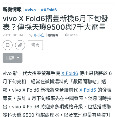
新機情報
|
#vivo
#XFold6
vivo X Fold6摺疊新機6月下旬發
表？傳採天璣9500與7千大電量
2026-06-04
by
布小白
4599
特約編輯
留言
目錄
vivo 新一代大摺疊螢幕手機
X Fold6
傳出最快將於 6
月下旬亮相。經常在微博爆料的「數碼閒聊站」透
露，vivo X Fold6 新機將會延續前代
X Fold5
的發表
節奏，預計 6 月下旬將率先在中國發表。消息同時指
出，vivo X Fold6 將迎來多項規格升級，包括搭載聯
發科天璣 9500 旗艦處理器，以及電池容量有望提升