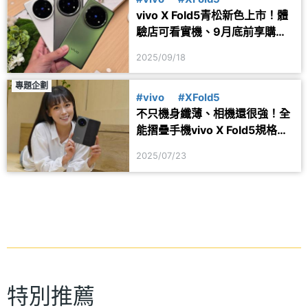
vivo X Fold5青松新色上市！體
驗店可看實機、9月底前享購機
優惠
2025/09/18
專題企劃
#vivo
#XFold5
不只機身纖薄、相機還很強！全
能摺疊手機vivo X Fold5規格與
開箱一次看
2025/07/23
特別推薦