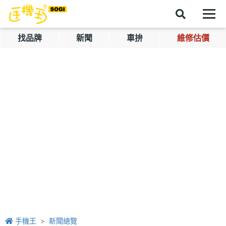
找品牌
新聞
車拚
維修估價
手機王
新聞總覽