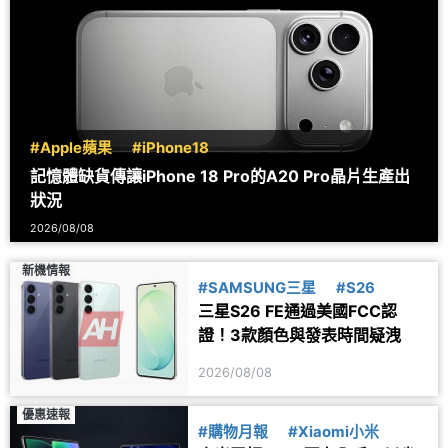
#Apple蘋果
#iPhone18
記憶體缺貨傳讓iPhone 18 Pro的A20 Pro晶片生產出
狀況
2026/08/08
新機情報
#SAMSUNG三星
#S26
三星S26 FE通過美國FCC認
證！3款顏色與發表時間疑洩
2026/08/08
優惠速報
#購物月報
#Xiaomi小米