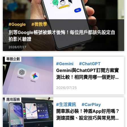
#Google
#微教學
別等Google帳號被鎖才後悔！每位用戶都該先設定自
拍影片驗證
2026/07/27
專題企劃
#Gemini
#ChatGPT
Gemini與ChatGPT訂閱方案實
測比較！相同費用哪一個更好
用？
2026/07/25
應用服務
#生活資訊
#CarPlay
開車族必裝！神盾App好用嗎？
測速提醒、設定技巧與常見問題
一次看