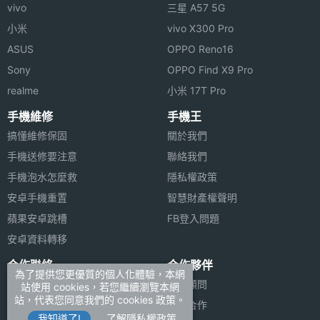
vivo
三星 A57 5G
小米
vivo X300 Pro
ASUS
OPPO Reno16
Sony
OPPO Find X9 Pro
realme
小米 17T Pro
手機維修
手機王
搞懂維修保固
關於我們
手機送修要注意
聯絡我們
手機泡水怎麼救
隱私權政策
安卓手機重置
智慧財產權聲明
蘋果安卓跳槽
FB登入問題
安卓資料轉移
合作聯絡
合作夥伴
為了提供您更優質的個人化體驗，本網
廣告刊登
法律顧問
站使用 cookies，若您繼續瀏覽本網
站，代表您同意我們的 cookies 政策。
加入商店報價
媒體合作
我知道了!
了解隱私權政策