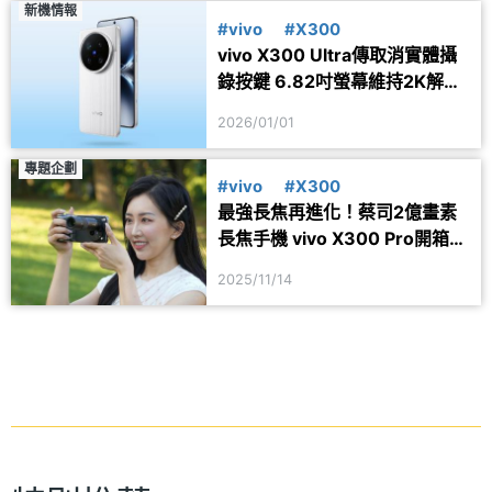
新機情報
#vivo
#X300
vivo X300 Ultra傳取消實體攝
錄按鍵 6.82吋螢幕維持2K解析
度
2026/01/01
專題企劃
#vivo
#X300
最強長焦再進化！蔡司2億畫素
長焦手機 vivo X300 Pro開箱與
增距鏡上手體驗
2025/11/14