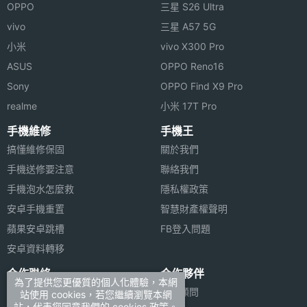
OPPO
三星 S26 Ultra
vivo
三星 A57 5G
小米
vivo X300 Pro
ASUS
OPPO Reno16
Sony
OPPO Find X9 Pro
realme
小米 17T Pro
手機維修
手機王
搞懂維修保固
關於我們
手機送修要注意
聯絡我們
手機泡水怎麼救
隱私權政策
安卓手機重置
智慧財產權聲明
蘋果安卓跳槽
FB登入問題
安卓資料轉移
合作聯絡
合作夥伴
為了提供您更優質的個人化體驗，本網
廣告刊登
法律顧問
站使用 cookies，若您繼續瀏覽本網
站，代表您同意我們的 cookies 政策。