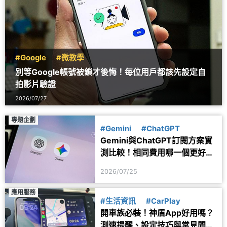
#Google
#微教學
別等Google帳號被鎖才後悔！每位用戶都該先設定自
拍影片驗證
2026/07/27
專題企劃
#Gemini
#ChatGPT
Gemini與ChatGPT訂閱方案實
測比較！相同費用哪一個更好
用？
2026/07/25
應用服務
#生活資訊
#CarPlay
開車族必裝！神盾App好用嗎？
測速提醒、設定技巧與常見問題