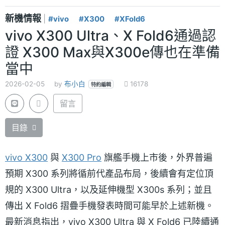
新機情報
|
#vivo
#X300
#XFold6
vivo X300 Ultra、X Fold6通過認
證 X300 Max與X300e傳也在準備
當中
2026-02-05
by
布小白
16178
特約編輯
留言
目錄
vivo X300
與
X300 Pro
旗艦手機上市後，外界普遍
預期 X300 系列將循前代產品布局，後續會有定位頂
規的 X300 Ultra，以及延伸機型 X300s 系列；並且
傳出 X Fold6 摺疊手機發表時間可能早於上述新機。
最新消息指出，vivo X300 Ultra 與 X Fold6 已陸續通