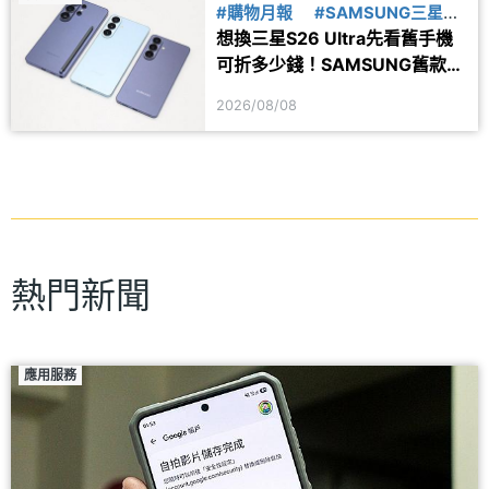
#購物月報
#SAMSUNG三星
想換三星S26 Ultra先看舊手機
#舊換新
可折多少錢！SAMSUNG舊款旗
艦8月舊換新價格參考
2026/08/08
熱門新聞
應用服務