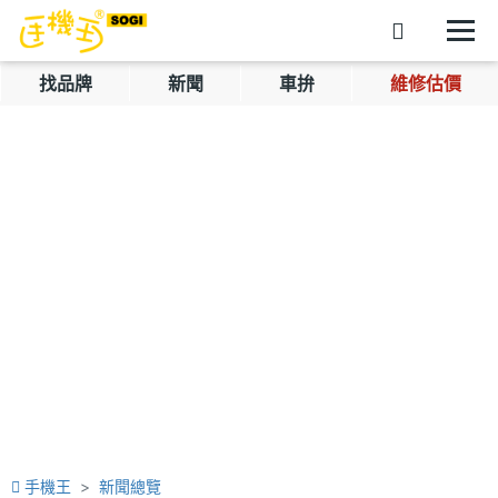
找品牌
新聞
車拚
維修估價
手機王
新聞總覽