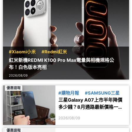
#Xiaomi小米
#Redmi紅米
紅米新機REDMI K100 Pro Max電量與相機規格公
布！白色版本亮相
2026/08/09
優惠速報
#購物月報
#SAMSUNG三星
三星Galaxy A07上市半年降價
多少錢？8月通路最新價格一次
看
2026/08/09
優惠速報