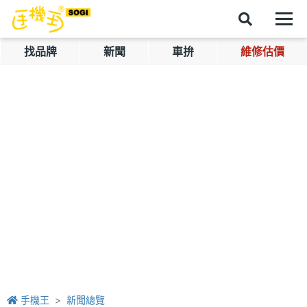
找品牌
新聞
車拚
維修估價
手機王
新聞總覽