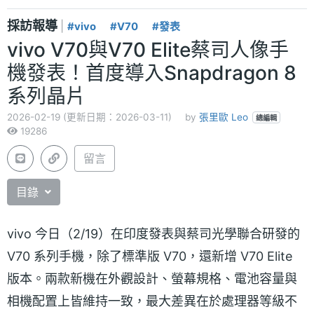
採訪報導
|
#vivo
#V70
#發表
vivo V70與V70 Elite蔡司人像手
機發表！首度導入Snapdragon 8
系列晶片
2026-02-19 (更新日期：2026-03-11)
by
張里歐 Leo
總編輯
19286
留言
目錄
vivo 今日（2/19）在印度發表與蔡司光學聯合研發的
V70 系列手機，除了標準版 V70，還新增 V70 Elite
版本。兩款新機在外觀設計、螢幕規格、電池容量與
相機配置上皆維持一致，最大差異在於處理器等級不