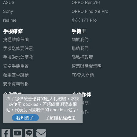
ASUS
OPPO Reno16
Sony
OPPO Find X9 Pro
realme
小米 17T Pro
手機維修
手機王
搞懂維修保固
關於我們
手機送修要注意
聯絡我們
手機泡水怎麼救
隱私權政策
安卓手機重置
智慧財產權聲明
蘋果安卓跳槽
FB登入問題
安卓資料轉移
合作聯絡
合作夥伴
為了提供您更優質的個人化體驗，本網
廣告刊登
法律顧問
站使用 cookies，若您繼續瀏覽本網
站，代表您同意我們的 cookies 政策。
加入商店報價
媒體合作
我知道了!
了解隱私權政策
新聞聯絡