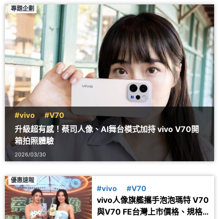
專題企劃
#vivo
#V70
升級超有感！蔡司人像、AI舞台模式加持 vivo V70開
箱拍照體驗
2026/03/30
優惠速報
#vivo
#V70
vivo人像旗艦攜手泡泡瑪特 V70
與V70 FE台灣上市價格、規格