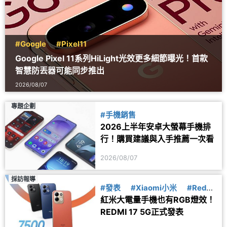
#Google
#Pixel11
Google Pixel 11系列HiLight光效更多細節曝光！首款
智慧防丟器可能同步推出
2026/08/07
專題企劃
#手機銷售
2026上半年安卓大螢幕手機排
行！購買建議與入手推薦一次看
2026/08/07
採訪報導
#發表
#Xiaomi小米
#Redmi
紅米大電量手機也有RGB燈效！
紅米
REDMI 17 5G正式發表