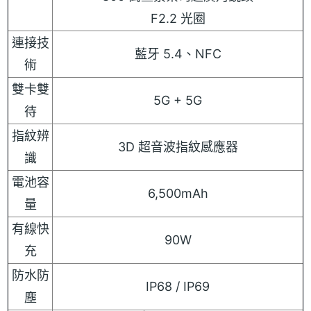
F2.2 光圈
連接技
藍牙 5.4、NFC
術
雙卡雙
5G + 5G
待
指紋辨
3D 超音波指紋感應器
識
電池容
6,500mAh
量
有線快
90W
充
防水防
IP68 / IP69
塵