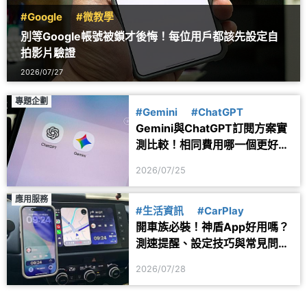
#Google
#微教學
別等Google帳號被鎖才後悔！每位用戶都該先設定自
拍影片驗證
2026/07/27
專題企劃
#Gemini
#ChatGPT
Gemini與ChatGPT訂閱方案實
測比較！相同費用哪一個更好
用？
2026/07/25
應用服務
#生活資訊
#CarPlay
開車族必裝！神盾App好用嗎？
測速提醒、設定技巧與常見問題
一次看
2026/07/28