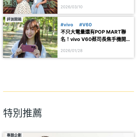
一次看
2026/03/10
評測開箱
#vivo
#V60
不只大電量還有POP MART聯
名！vivo V60蔡司長焦手機開
箱跑分與相機實測
2026/01/28
特別推薦
專題企劃