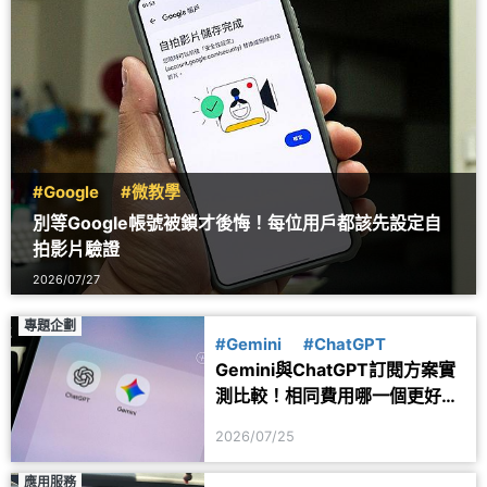
#Google
#微教學
別等Google帳號被鎖才後悔！每位用戶都該先設定自
拍影片驗證
2026/07/27
專題企劃
#Gemini
#ChatGPT
Gemini與ChatGPT訂閱方案實
測比較！相同費用哪一個更好
用？
2026/07/25
應用服務