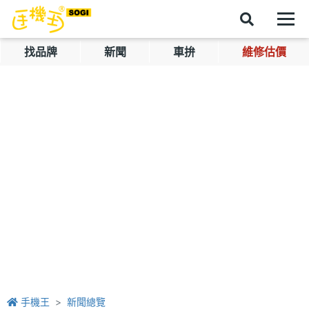
找品牌
新聞
車拚
維修估價
手機王
新聞總覽