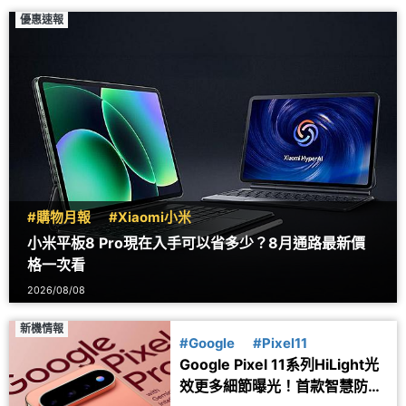
優惠速報
#購物月報
#Xiaomi小米
小米平板8 Pro現在入手可以省多少？8月通路最新價
格一次看
2026/08/08
新機情報
#Google
#Pixel11
Google Pixel 11系列HiLight光
效更多細節曝光！首款智慧防丟