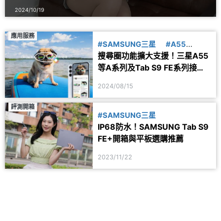
2024/10/19
應用服務
#SAMSUNG三星
#A55
搜尋圈功能擴大支援！三星A55
#A54
#A35
#A34
等A系列及Tab S9 FE系列接下
來也能用
2024/08/15
評測開箱
#SAMSUNG三星
IP68防水！SAMSUNG Tab S9
FE+開箱與平板選購推薦
2023/11/22