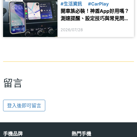
#生活資訊
#CarPlay
開車族必裝！神盾App好用嗎？
測速提醒、設定技巧與常見問題
一次看
2026/07/28
留言
登入後即可留言
手機品牌
熱門手機