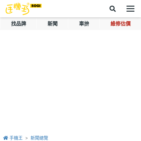
找品牌
新聞
車拚
維修估價
手機王
新聞總覽