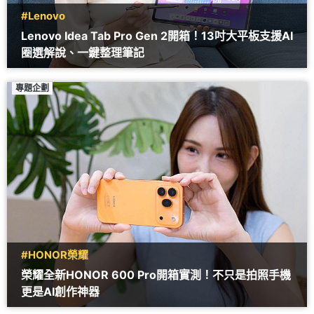
#Lenovo
Lenovo Idea Tab Pro Gen 2開箱！13吋大平板支援AI
圈選解說、一鍵整理筆記
專題企劃
#HONOR榮耀
榮耀全新HONOR 600 Pro開箱實測！不只是拍照手機
更是AI創作神器