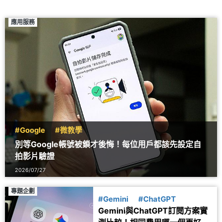
應用服務
#Google
#微教學
別等Google帳號被鎖才後悔！每位用戶都該先設定自
拍影片驗證
2026/07/27
專題企劃
#Gemini
#ChatGPT
Gemini與ChatGPT訂閱方案實