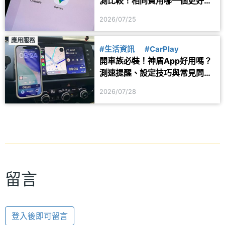
測比較！相同費用哪一個更好
用？
2026/07/25
應用服務
#生活資訊
#CarPlay
開車族必裝！神盾App好用嗎？
測速提醒、設定技巧與常見問題
一次看
2026/07/28
留言
登入後即可留言