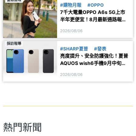
#購物月報
#OPPO
7千大電量OPPO A6s 5G上市
半年更便宜！8月最新通路報價
一次看
2026/08/06
採訪報導
#SHARP夏普
#發表
亮度提升、安全防護強化！夏普
AQUOS wish6手機9月中旬台
灣上市
2026/08/06
熱門新聞