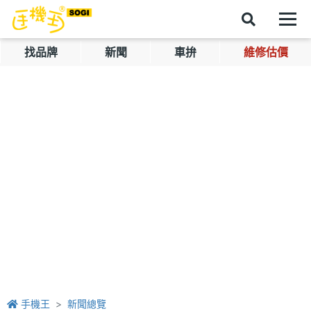
找品牌
新聞
車拚
維修估價
手機王
新聞總覽