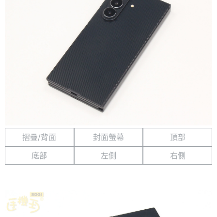
摺疊/背面
封面螢幕
頂部
底部
左側
右側