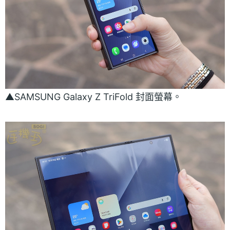
▲SAMSUNG Galaxy Z TriFold 封面螢幕。