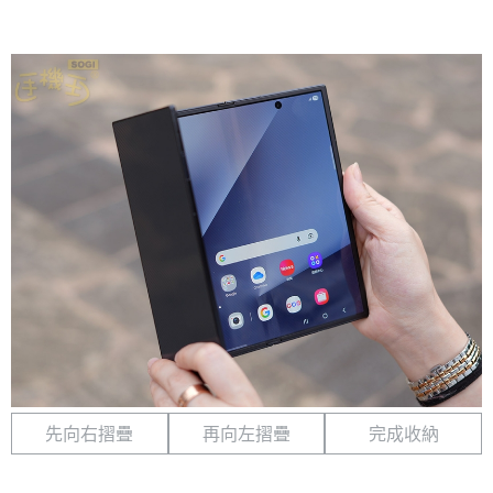
先向右摺疊
再向左摺疊
完成收納