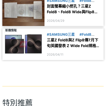
#SAMSUNG三星
#Fold8
封面螢幕縮小挖孔？三星Z
#Flip8
Fold8、Fold8 Wide與Flip8模
型機疑洩
2026/04/29
新機情報
#SAMSUNG三星
#Fold8
三星Z Fold8與Z Flip8傳7月下
#Flip8
旬英國發表 Z Wide Fold規格疑
洩
2026/04/11
特別推薦