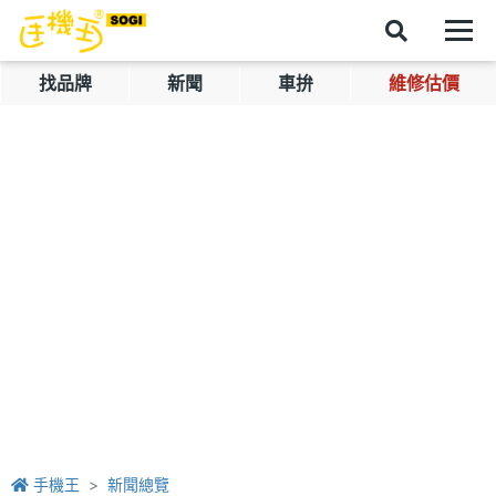
找品牌
新聞
車拚
維修估價
手機王
新聞總覽