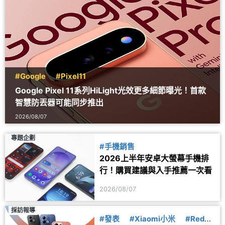
#Google
#Pixel11
Google Pixel 11系列HiLight光效更多細節曝光！首款
智慧防丟器可能同步推出
2026/08/07
專題企劃
#手機銷售
2026上半年安卓大螢幕手機排
行！購買建議與入手推薦一次看
2026/08/07
採訪報導
#發表
#Xiaomi小米
#Redmi