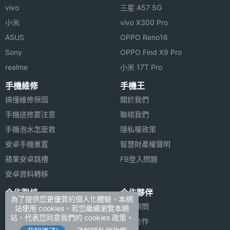
vivo
三星 A57 5G
小米
vivo X300 Pro
ASUS
OPPO Reno16
Sony
OPPO Find X9 Pro
realme
小米 17T Pro
手機維修
手機王
搞懂維修保固
關於我們
手機送修要注意
聯絡我們
手機泡水怎麼救
隱私權政策
安卓手機重置
智慧財產權聲明
蘋果安卓跳槽
FB登入問題
安卓資料轉移
合作聯絡
合作夥伴
為了提供您更優質的個人化體驗，本網
廣告刊登
法律顧問
站使用 cookies，若您繼續瀏覽本網
站，代表您同意我們的 cookies 政策。
加入商店報價
媒體合作