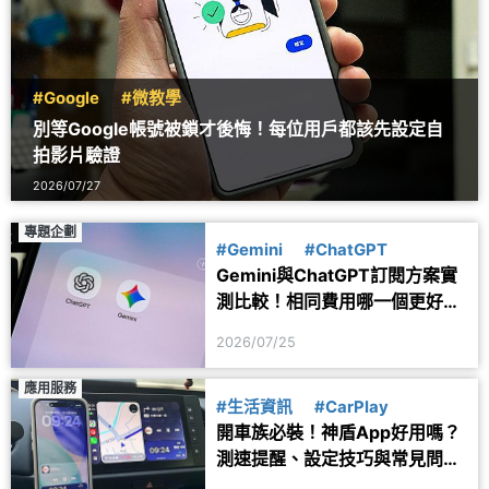
#Google
#微教學
別等Google帳號被鎖才後悔！每位用戶都該先設定自
拍影片驗證
2026/07/27
專題企劃
#Gemini
#ChatGPT
Gemini與ChatGPT訂閱方案實
測比較！相同費用哪一個更好
用？
2026/07/25
應用服務
#生活資訊
#CarPlay
開車族必裝！神盾App好用嗎？
測速提醒、設定技巧與常見問題
一次看