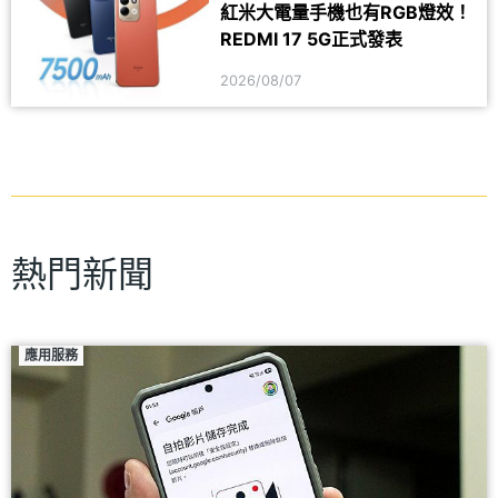
紅米大電量手機也有RGB燈效！
紅米
REDMI 17 5G正式發表
2026/08/07
熱門新聞
應用服務