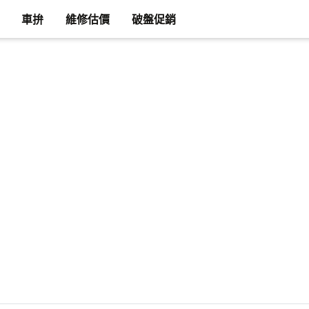
車拚
維修估價
破盤促銷