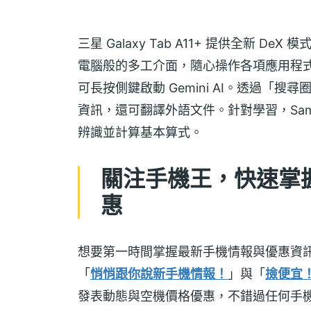
三星 Galaxy Tab A11+ 提供全新
電腦般的多工介面，隨心操作各項應用程式。支援 Ga
可長按側鍵啟動 Gemini AI。透過「
資訊，還可翻譯外語文件。針對學習，Sams
辨識並計算基本算式。
關注手機王，快速掌握三星 
惠
想要第一時間掌握最新手機情報與優惠資
「
悄悄跟你說新手機情報！
」與「
撿便宜
發表動態與空機價格優惠，不錯過任何手