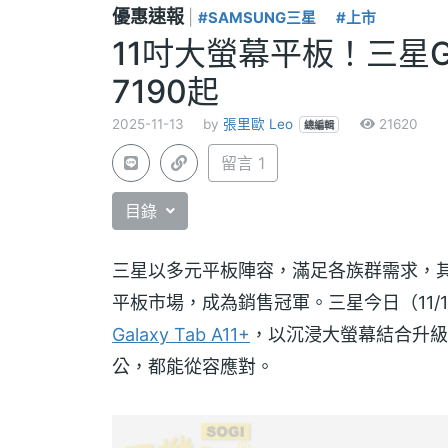
優惠速報
|
#SAMSUNG三星
#上市
11吋大螢幕平板！三星Gal
7190起
2025-11-13
by
張里歐 Leo
21620
總編輯
留言 1
目錄
三星以多元平板陣容，滿足各族群需求，其中 Gal
平板市場，成為銷售冠軍。三星今日（11/1
Galaxy Tab A11+
，以沉浸大螢幕結合升級
公，都能從容應對。