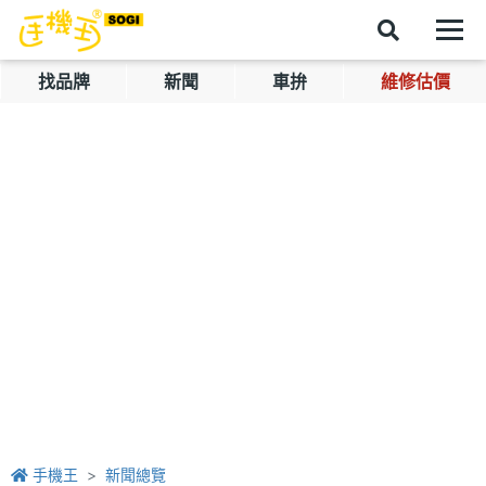
找品牌
新聞
車拚
維修估價
手機王
新聞總覽