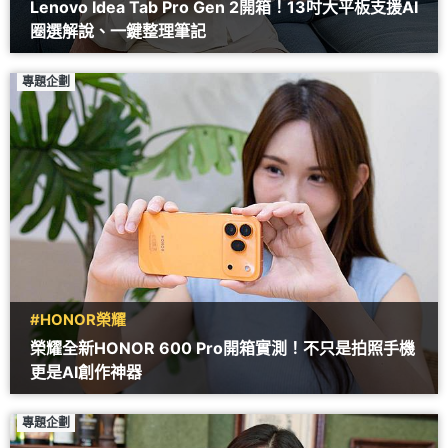
Lenovo Idea Tab Pro Gen 2開箱！13吋大平板支援AI
圈選解說、一鍵整理筆記
專題企劃
#HONOR榮耀
榮耀全新HONOR 600 Pro開箱實測！不只是拍照手機
更是AI創作神器
專題企劃