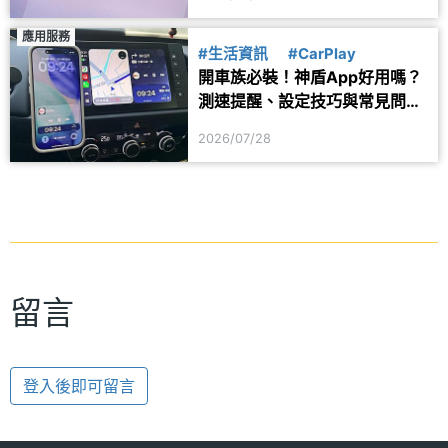
應用服務
#生活資訊
#CarPlay
開車族必裝！神盾App好用嗎？
測速提醒、設定技巧與常見問題
一次看
2026/07/28
留言
登入後即可留言