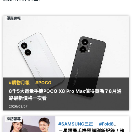
優惠速報
#購物月報
#POCO
8千5大電量手機POCO X8 Pro Max值得買嗎？8月通
路最新價格一次看
2026/08/07
採訪報導
#SAMSUNG三星
#Fold8
三星摺疊手機預購刷新紀錄！韓
#Flip8