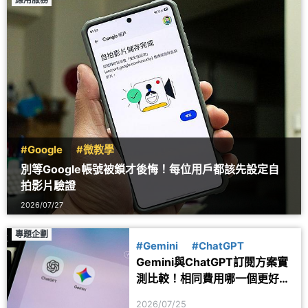
#Google
#微教學
別等Google帳號被鎖才後悔！每位用戶都該先設定自
拍影片驗證
2026/07/27
專題企劃
#Gemini
#ChatGPT
Gemini與ChatGPT訂閱方案實
測比較！相同費用哪一個更好
用？
2026/07/25