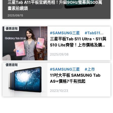
三星Tab A11平板官網亮相！升級90Hz螢幕與500萬
畫素前鏡頭
2025/09/15
優惠速報
#SAMSUNG三星
#TabS11
三星平板Tab S11 Ultra、S11與
#TabS10
S10 Lite齊發！上市價格及購機
優惠一次看
2025/09/08
優惠速報
#SAMSUNG三星
#上市
11吋大平板 SAMSUNG Tab
A9+價格7千有找起
2023/10/23