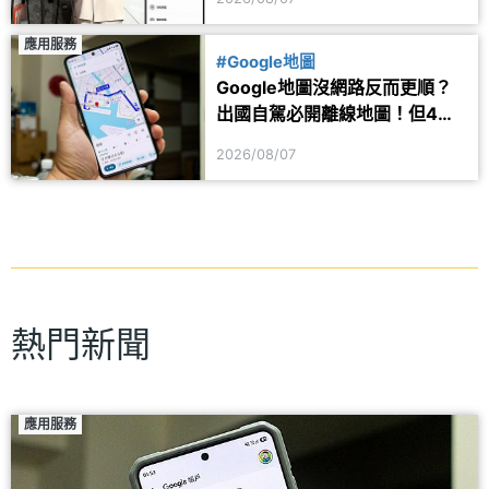
應用服務
#Google地圖
Google地圖沒網路反而更順？
出國自駕必開離線地圖！但4項
功能仍會受限制
2026/08/07
熱門新聞
應用服務