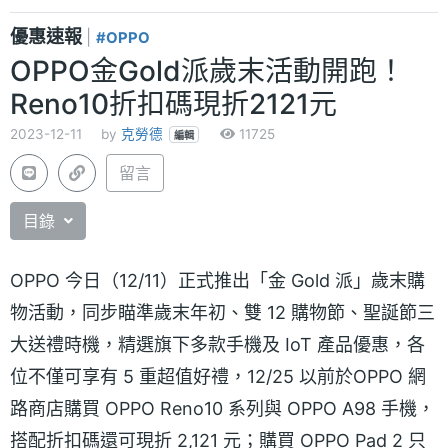
優惠速報
|
#OPPO
OPPO金Gold派歲末活動開跑！
Reno10折扣碼現折2121元
2023-12-11
by
克勞德
11725
編輯
留言
目錄
OPPO 今日（12/11）正式推出「金 Gold 派」歲末購
物活動，同步瞄準歲末年初、雙 12 購物節、聖誕節三
大送禮時機，精選旗下多款手機及 IoT 產品優惠，各
位不僅可享有 5 重超值好禮，12/25 以前於OPPO 網
路商店購買 OPPO Reno10 系列與 OPPO A98 手機，
搭配折扣碼還可現折 2,121 元；購買 OPPO Pad 2 只