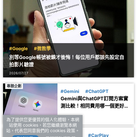
#Google
#微教學
別等Google帳號被鎖才後悔！每位用戶都該先設定自
拍影片驗證
2026/07/27
專題企劃
#Gemini
#ChatGPT
Gemini與ChatGPT訂閱方案實
測比較！相同費用哪一個更好
用？
2026/07/25
為了提供您更優質的個人化體驗，本網
站使用 cookies，若您繼續瀏覽本網
應用服務
站，代表您同意我們的 cookies 政策。
#生活資訊
#CarPlay