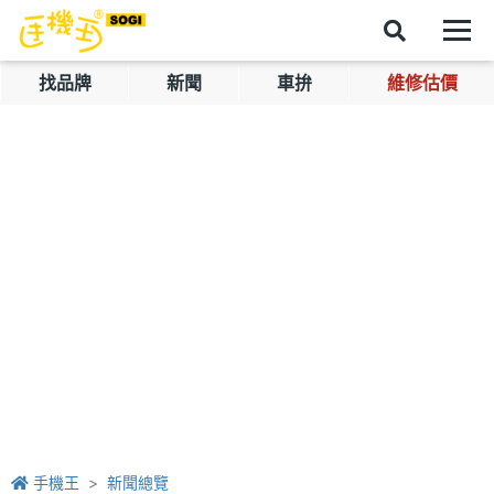
找品牌
新聞
車拚
維修估價
手機王
新聞總覽