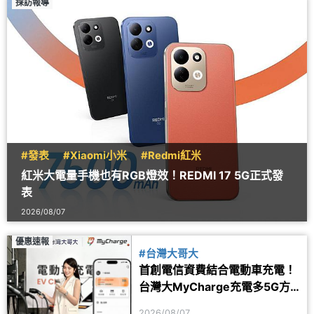
採訪報導
#發表
#Xiaomi小米
#Redmi紅米
紅米大電量手機也有RGB燈效！REDMI 17 5G正式發
表
2026/08/07
優惠速報
#台灣大哥大
首創電信資費結合電動車充電！
台灣大MyCharge充電多5G方
案 2年最高省1.6萬
2026/08/07