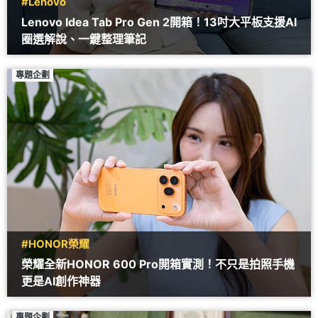
#Lenovo
Lenovo Idea Tab Pro Gen 2開箱！13吋大平板支援AI
圈選解說、一鍵整理筆記
專題企劃
#HONOR榮耀
榮耀全新HONOR 600 Pro開箱實測！不只是拍照手機
更是AI創作神器
專題企劃