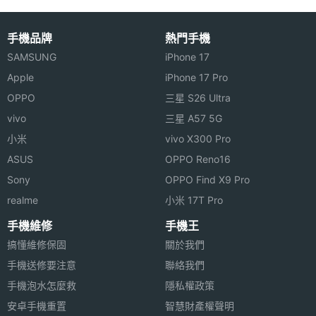
手機品牌
熱門手機
SAMSUNG
iPhone 17
Apple
iPhone 17 Pro
OPPO
三星 S26 Ultra
vivo
三星 A57 5G
小米
vivo X300 Pro
ASUS
OPPO Reno16
Sony
OPPO Find X9 Pro
realme
小米 17T Pro
手機維修
手機王
搞懂維修保固
關於我們
手機送修要注意
聯絡我們
手機泡水怎麼救
隱私權政策
安卓手機重置
智慧財產權聲明