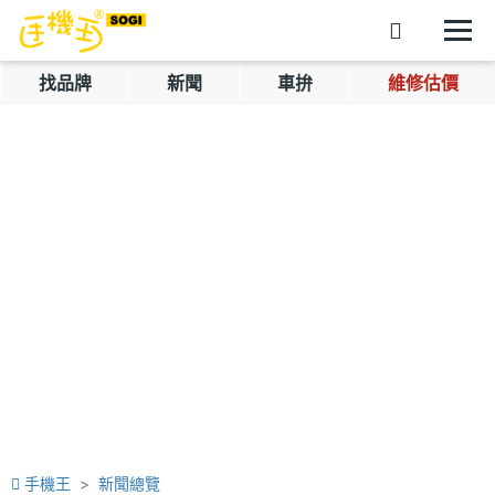
找品牌
新聞
車拚
維修估價
手機王
新聞總覽