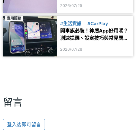
用？
2026/07/25
應用服務
#生活資訊
#CarPlay
開車族必裝！神盾App好用嗎？
測速提醒、設定技巧與常見問題
一次看
2026/07/28
留言
登入後即可留言