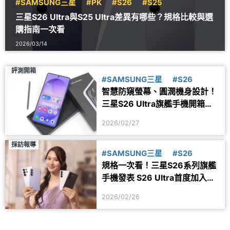
#SAMSUNG三星
#PK
#S26
#S25
三星S26 Ultra與S25 Ultra差異有哪些？規格比較與選
購指南一次看
2026/03/14
評測開箱
#SAMSUNG三星
#S26
智慧防窺螢幕、圓潤機身設計！
三星S26 Ultra旗艦手機開箱體
驗
2026/02/27
採訪報導
#SAMSUNG三星
#S26
規格一次看！三星S26系列旗艦
手機發表 S26 Ultra首度加入智
慧防窺
2026/02/26