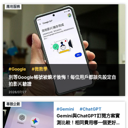
應用服務
#Google
#微教學
別等Google帳號被鎖才後悔！每位用戶都該先設定自
拍影片驗證
2026/07/27
專題企劃
#Gemini
#ChatGPT
Gemini與ChatGPT訂閱方案實
測比較！相同費用哪一個更好