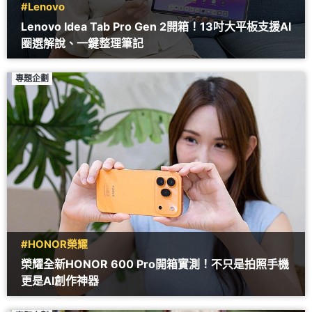
#Lenovo
Lenovo Idea Tab Pro Gen 2開箱！13吋大平板支援AI
圈選解說、一鍵整理筆記
專題企劃
#HONOR榮耀
榮耀全新HONOR 600 Pro開箱實測！不只是拍照手機
更是AI創作神器