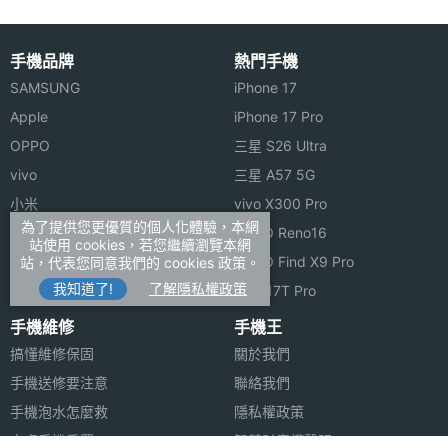
手機品牌
熱門手機
SAMSUNG
iPhone 17
Apple
iPhone 17 Pro
OPPO
三星 S26 Ultra
vivo
三星 A57 5G
小米
vivo X300 Pro
為了提供您更優質的個人化體驗，本網
ASUS
OPPO Reno16
站使用 cookies，若您繼續瀏覽本網
Sony
OPPO Find X9 Pro
站，代表您同意我們的 cookies 政策。
我知道了!
了解隱私權政策
realme
小米 17T Pro
手機維修
手機王
搞懂維修保固
關於我們
手機送修要注意
聯絡我們
手機泡水怎麼救
隱私權政策
安卓手機重置
智慧財產權聲明