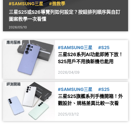
#SAMSUNG三星
#微教學
三星S25或S26導覽列如何設定？按鈕排列順序與自訂
圖案教學一次看懂
2026/05/10
應用服務
#SAMSUNG三星
#S25
三星S26系列AI功能即將下放！
S25用戶不用換新機也能用
2026/04/09
評測開箱
#SAMSUNG三星
#S25
三星S25旗艦系列手機開箱！外
觀設計、規格差異比較一次看
2025/03/12