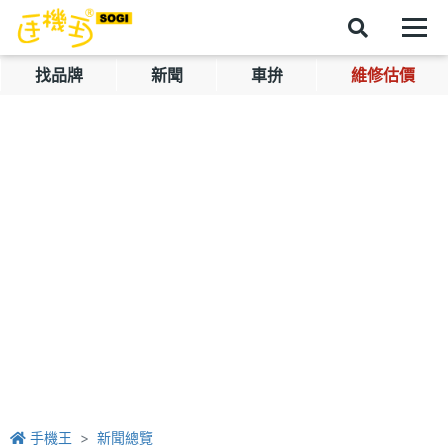
找品牌
新聞
車拚
維修估價
手機王
新聞總覽