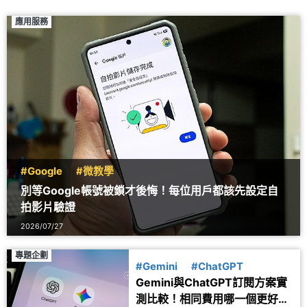
應用服務
#Google
#微教學
別等Google帳號被鎖才後悔！每位用戶都該先設定自
拍影片驗證
2026/07/27
專題企劃
#Gemini
#ChatGPT
Gemini與ChatGPT訂閱方案實
測比較！相同費用哪一個更好