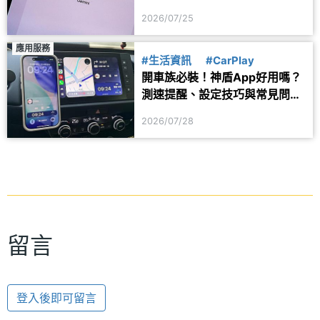
用？
2026/07/25
應用服務
#生活資訊
#CarPlay
開車族必裝！神盾App好用嗎？
測速提醒、設定技巧與常見問題
一次看
2026/07/28
留言
登入後即可留言