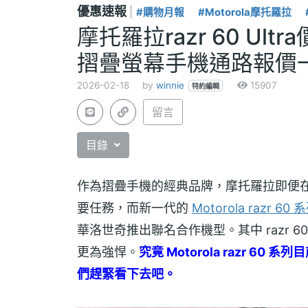
優惠速報
|
#購物月報
#Motorola摩托羅拉
摩托羅拉razr 60 Ult
摺疊螢幕手機通路報價一次
2026-02-18
by
winnie
15907
特約編輯
留言
目錄
作為摺疊手機的經典品牌，摩托羅拉即便
要任務，而新一代的
Motorola razr 60 
華洛世奇推出聯名合作機型。其中 razr 60 Ult
更為強悍。
究竟 Motorola razr 60 系列
們趕緊看下去吧。