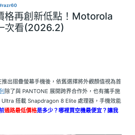
#razr60
ra價格再創新低點！Motorola
看(2026.2)
在推出摺疊螢幕手機後，依舊選擇將外觀顏值視為首
系列
除了與 PANTONE 展開跨界合作外，也有攜手施
ra 搭載 Snapdragon 8 Elite 處理器，手機效能
目前
通路最低價格
是多少？哪裡買空機最便宜？讓我