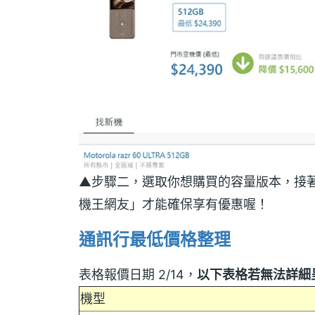
▲步驟二，選取你想購買的容量版本，接著再
機王網友」才能確保享有優惠喔！
通訊行最低價格整理
表格報價日期 2/14，
以下表格若無法詳細
機型