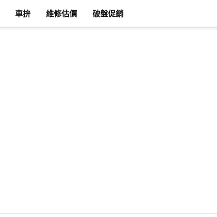
車拚
維修估價
破盤促銷