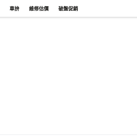
車拚
維修估價
破盤促銷