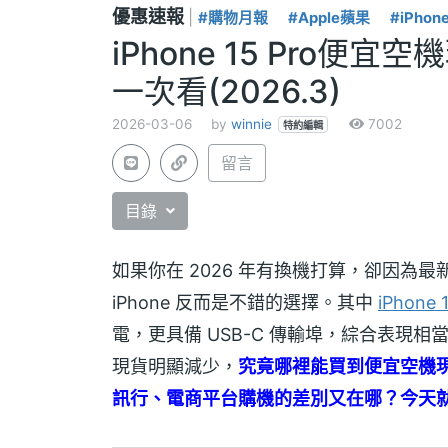
優惠速報
|
#購物月報
#Apple蘋果
#iPhon
iPhone 15 Pro
一次看(2026.3)
2026-03-06
by
winnie
7002
特約編輯
留言
目錄
如果你在 2026 年有換機打算，卻因為
iPhone 反而是不錯的選擇。其中
iPhone 
電，更具備 USB-C 傳輸埠，綜合表現相當
現貨明顯減少，
究竟哪裡能買到便宜空機現貨？該買
訊行、電商平台購機的差別又在哪？今天