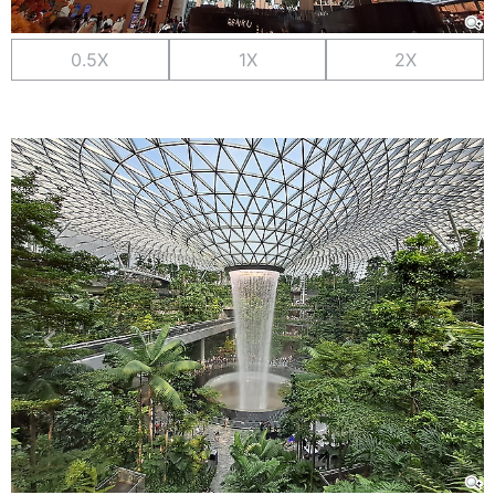
0.5X
1X
2X