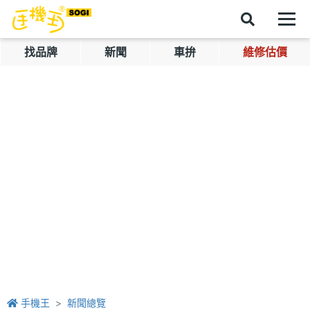
找品牌
新聞
車拚
維修估價
手機王
新聞總覽