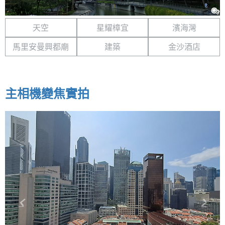
天空
星耀樟宜
濱海灣
馬里安曼興都廟
建築
金沙酒店
主相機變焦實拍