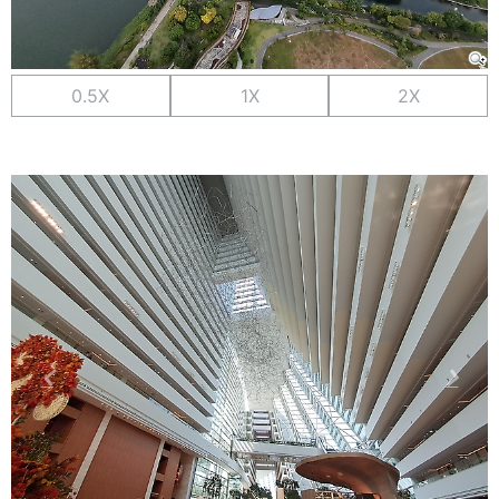
0.5X
1X
2X