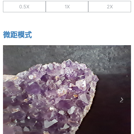
0.5X
1X
2X
微距模式