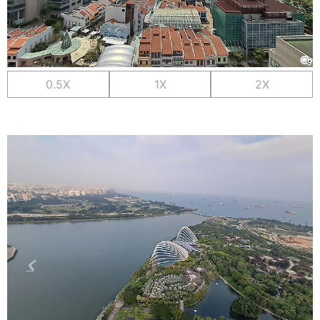
0.5X
1X
2X