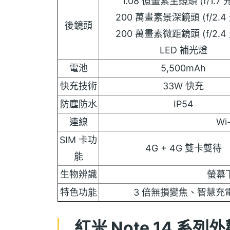
1.08 億畫素主鏡頭 (f/1.7 
200 萬畫素景深鏡頭 (f/2.4
後鏡頭
200 萬畫素微距鏡頭 (f/2.4
LED 補光燈
電池
5,500mAh
快充技術
33W 快充
防塵防水
IP54
連線
Wi
SIM 卡功
4G + 4G 雙卡雙待
能
生物辨識
螢幕
特色功能
3 倍無損變焦、智慧充電、
紅米 Note 14 系列