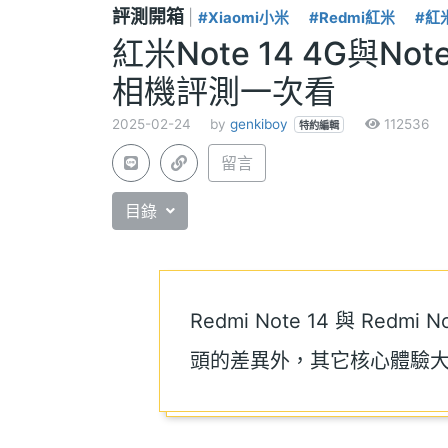
評測開箱
|
#Xiaomi小米
#Redmi紅米
#紅米
紅米Note 14 4G與N
相機評測一次看
2025-02-24
by
genkiboy
112536
特約編輯
留言
目錄
Redmi Note 14 與 Redm
頭的差異外，其它核心體驗