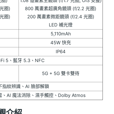
光圈)
1.08 億畫素主鏡頭 (f/1.7 光圈, OIS 支援)
 光圈)
800 萬畫素超廣角鏡頭 (f/2.2 光圈)
 光圈)
200 萬畫素微距鏡頭 (f/2.4 光圈)
LED 補光燈
5,110mAh
45W 快充
IP64
-Fi 5、藍牙 5.3、NFC
5G + 5G 雙卡雙待
下指紋辨識、AI 臉部解鎖
AI 魔法消除、濕手觸控、Dolby Atmos
外觀介紹