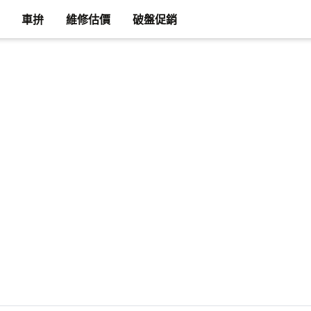
車拚
維修估價
破盤促銷