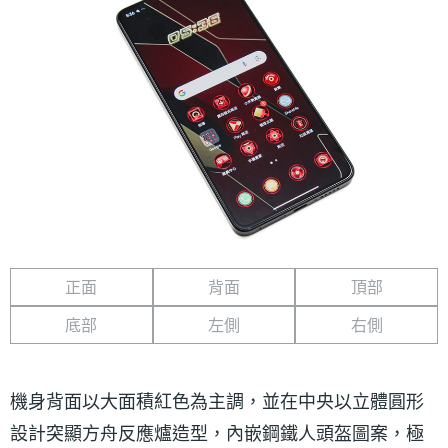
正面
背面
頂部
底部
左側
右側
機身背面以大面積紅色為主調，並在中央以立體圓形
設計突顯方舟反應爐造型，內嵌鋼鐵人頭盔圖案，極