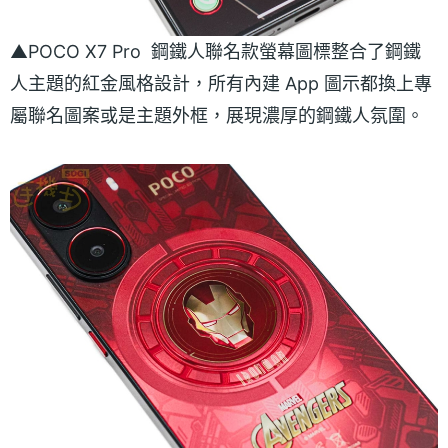
▲POCO X7 Pro 鋼鐵人聯名款螢幕圖標整合了鋼鐵
人主題的紅金風格設計，所有內建 App 圖示都換上專
屬聯名圖案或是主題外框，展現濃厚的鋼鐵人氛圍。