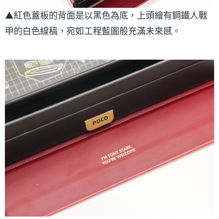
▲紅色蓋板的背面是以黑色為底，上頭繪有鋼鐵人戰
甲的白色線稿，宛如工程藍圖般充滿未來感。