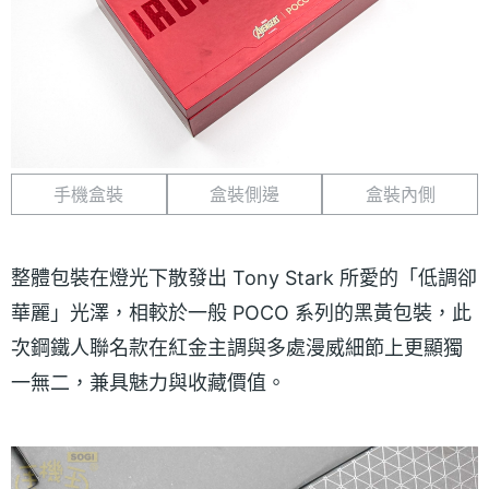
手機盒裝
盒裝側邊
盒裝內側
整體包裝在燈光下散發出 Tony Stark 所愛的「低調卻
華麗」光澤，相較於一般 POCO 系列的黑黃包裝，此
次鋼鐵人聯名款在紅金主調與多處漫威細節上更顯獨
一無二，兼具魅力與收藏價值。