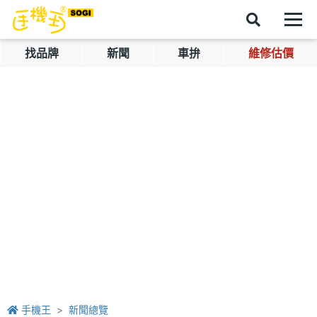
找品牌
新聞
車拚
維修估價
手機王
新聞總覽