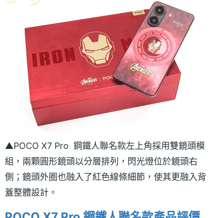
▲POCO X7 Pro 鋼鐵人聯名款左上角採用雙鏡頭模
組，兩顆圓形鏡頭以分層排列，閃光燈位於鏡頭右
側；鏡頭外圈也融入了紅色線條細節，使其更融入背
蓋整體設計。
POCO X7 Pro 鋼鐵人聯名款產品評價