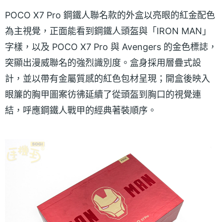
POCO X7 Pro 鋼鐵人聯名款的外盒以亮眼的紅金配色
為主視覺，正面能看到鋼鐵人頭盔與「IRON MAN」
字樣，以及 POCO X7 Pro 與 Avengers 的金色標誌，
突顯出漫威聯名的強烈識別度。盒身採用層疊式設
計，並以帶有金屬質感的紅色包材呈現；開盒後映入
眼簾的胸甲圖案彷彿延續了從頭盔到胸口的視覺連
結，呼應鋼鐵人戰甲的經典著裝順序。