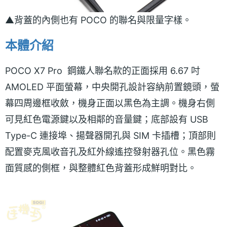
▲背蓋的內側也有 POCO 的聯名與限量字樣。
本體介紹
POCO X7 Pro 鋼鐵人聯名款的正面採用 6.67 吋
AMOLED 平面螢幕，中央開孔設計容納前置鏡頭，螢
幕四周邊框收斂，機身正面以黑色為主調。機身右側
可見紅色電源鍵以及相鄰的音量鍵；底部設有 USB
Type-C 連接埠、揚聲器開孔與 SIM 卡插槽；頂部則
配置麥克風收音孔及紅外線遙控發射器孔位。黑色霧
面質感的側框，與整體紅色背蓋形成鮮明對比。