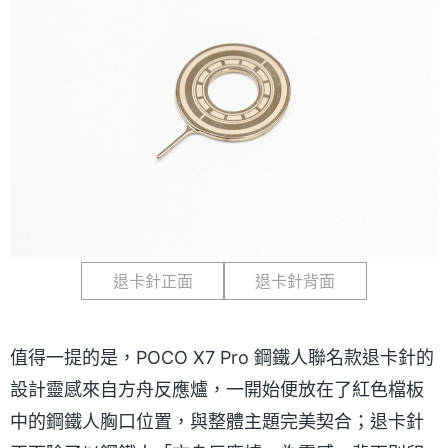
退卡針正面
退卡針背面
值得一提的是，POCO X7 Pro 鋼鐵人聯名款退卡針的
設計靈感來自方舟反應爐，一開始便放在了紅色檔板
中的鋼鐵人胸口位置，與整體主題完美契合；退卡針